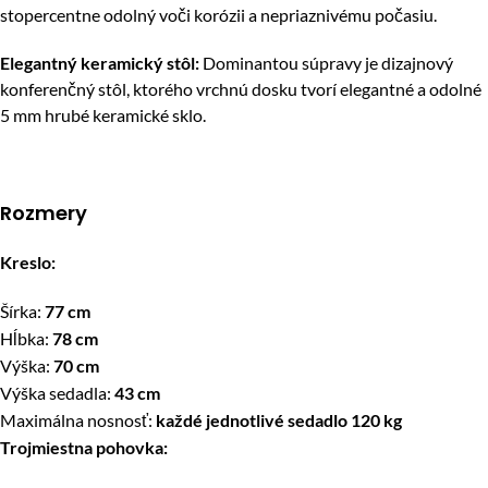
stopercentne odolný voči korózii a nepriaznivému počasiu.
Elegantný keramický stôl:
Dominantou súpravy je dizajnový
konferenčný stôl, ktorého vrchnú dosku tvorí elegantné a odolné
5 mm hrubé keramické sklo.
Rozmery
Kreslo:
Šírka:
77 cm
Hĺbka:
78 cm
Výška:
70 cm
Výška sedadla:
43 cm
Maximálna nosnosť:
každé jednotlivé sedadlo 120 kg
Trojmiestna pohovka: