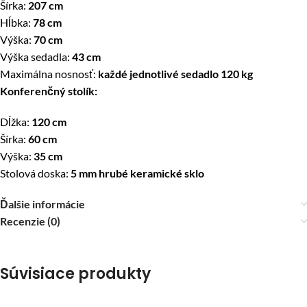
Šírka:
207 cm
Hĺbka:
78 cm
Výška:
70 cm
Výška sedadla:
43 cm
Maximálna nosnosť:
každé jednotlivé sedadlo 120 kg
Konferenčný stolík:
Dĺžka:
120 cm
Šírka:
60 cm
Výška:
35 cm
Stolová doska:
5 mm hrubé keramické sklo
Ďalšie informácie
Recenzie (0)
Súvisiace produkty