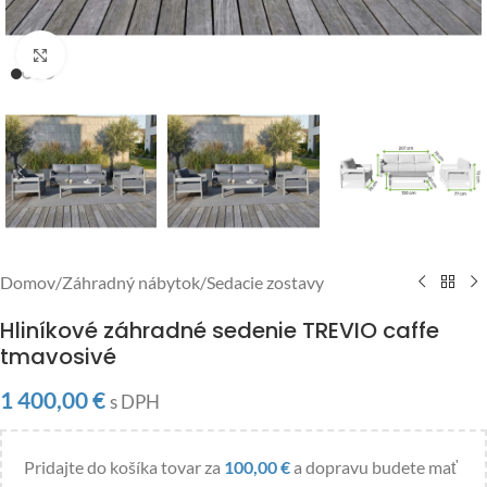
Click to enlarge
Domov
/
Záhradný nábytok
/
Sedacie zostavy
Hliníkové záhradné sedenie TREVIO caffe
tmavosivé
1 400,00
€
s DPH
Pridajte do košíka tovar za
100,00
€
a dopravu budete mať