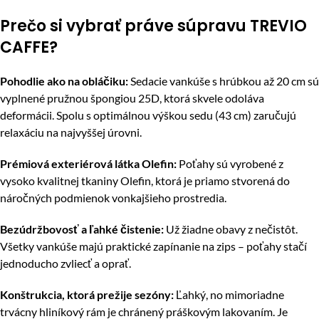
Prečo si vybrať práve súpravu TREVIO
CAFFE?
Pohodlie ako na obláčiku:
Sedacie vankúše s hrúbkou až 20 cm sú
vyplnené pružnou špongiou 25D, ktorá skvele odoláva
deformácii. Spolu s optimálnou výškou sedu (43 cm) zaručujú
relaxáciu na najvyššej úrovni.
Prémiová exteriérová látka Olefin:
Poťahy sú vyrobené z
vysoko kvalitnej tkaniny Olefin, ktorá je priamo stvorená do
náročných podmienok vonkajšieho prostredia.
Bezúdržbovosť a ľahké čistenie:
Už žiadne obavy z nečistôt.
Všetky vankúše majú praktické zapínanie na zips – poťahy stačí
jednoducho zvliecť a oprať.
Konštrukcia, ktorá prežije sezóny:
Ľahký, no mimoriadne
trvácny hliníkový rám je chránený práškovým lakovaním. Je