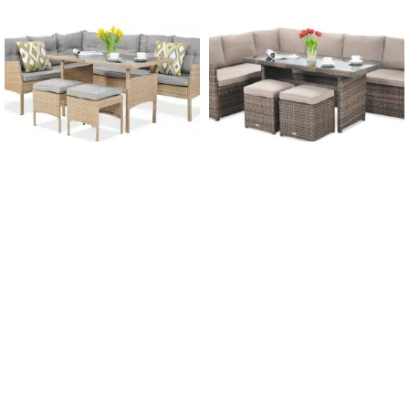
-12%
-12%
DOPRAVA ZADARMO
DOPRAVA ZADARMO
Záhradný
Záhradný set
technoratanový set
SALO+TABURETY Brown
CORTINA BÉŽOVÁ –
ROHOVÁ
1 150,00
€
1 300,00
€
s DPH
740,00
€
845,00
€
s DPH