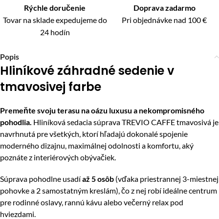
Rýchle doručenie
Doprava zadarmo
Tovar na sklade expedujeme do
Pri objednávke nad 100 €
24 hodín
Popis
Hliníkové záhradné sedenie v
tmavosivej farbe
Premeňte svoju terasu na oázu luxusu a nekompromisného
pohodlia.
Hliníková sedacia súprava TREVIO CAFFE tmavosivá je
navrhnutá pre všetkých, ktorí hľadajú dokonalé spojenie
moderného dizajnu, maximálnej odolnosti a komfortu, aký
poznáte z interiérových obývačiek.
Súprava pohodlne usadí
až 5 osôb
(vďaka priestrannej 3-miestnej
pohovke a 2 samostatným kreslám), čo z nej robí ideálne centrum
pre rodinné oslavy, rannú kávu alebo večerný relax pod
hviezdami.