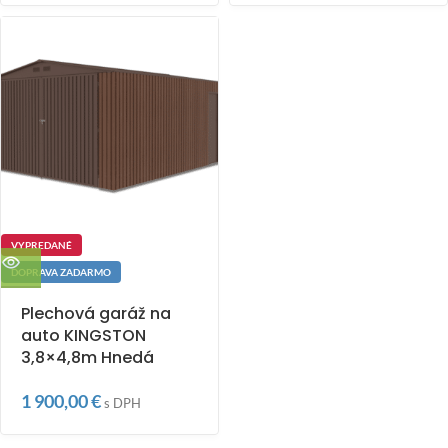
VYPREDANÉ
DOPRAVA ZADARMO
Plechová garáž na
auto KINGSTON
3,8×4,8m Hnedá
1 900,00
€
s DPH