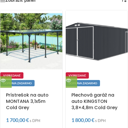
VYPREDANÉ
VYPREDANÉ
DOPRAVA ZADARMO
DOPRAVA ZADARMO
Prístrešok na auto
Plechová garáž na
MONTANA 3,1x5m
auto KINGSTON
Cold Grey
3,8×4,8m Cold Grey
1 700,00
€
1 800,00
€
s DPH
s DPH