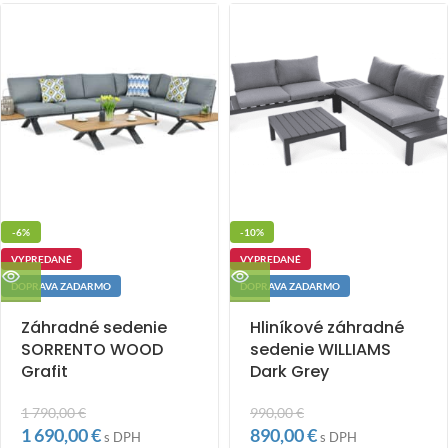
-6%
-10%
VYPREDANÉ
VYPREDANÉ
DOPRAVA ZADARMO
DOPRAVA ZADARMO
Záhradné sedenie
Hliníkové záhradné
SORRENTO WOOD
sedenie WILLIAMS
Grafit
Dark Grey
1 790,00
€
990,00
€
1 690,00
€
890,00
€
s DPH
s DPH