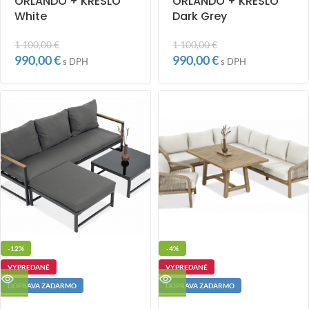
ORLANDO + KRESLO
ORLANDO + KRESLO
White
Dark Grey
1 100,00
€
1 100,00
€
990,00
€
990,00
€
s DPH
s DPH
-12%
-4%
VYPREDANÉ
VYPREDANÉ
DOPRAVA ZADARMO
DOPRAVA ZADARMO