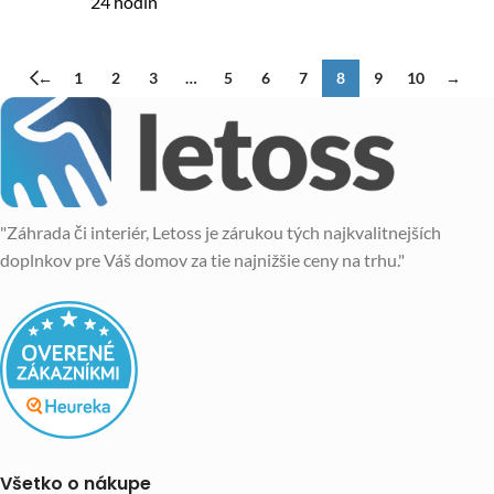
24 hodín
←
1
2
3
…
5
6
7
8
9
10
→
"Záhrada či interiér, Letoss je zárukou tých najkvalitnejších
doplnkov pre Váš domov za tie najnižšie ceny na trhu."
Všetko o nákupe