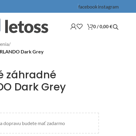
facebook
instagram
0
/
0,00
€
enia
/
 ORLANDO Dark Grey
vé záhradné
DO Dark Grey
a dopravu budete mať zadarmo