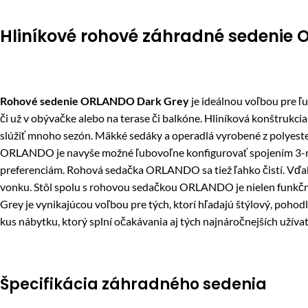
Hliníkové rohové záhradné sedenie O
Rohové sedenie ORLANDO Dark Grey
je ideálnou voľbou pre ľ
či už v obývačke alebo na terase či balkóne. Hliníková konštrukc
slúžiť mnoho sezón. Mäkké sedáky a operadlá vyrobené z polyeste
ORLANDO je navyše možné ľubovoľne konfigurovať spojením 3-mi
preferenciám. Rohová sedačka ORLANDO sa tiež ľahko čistí. Vďaka
vonku. Stôl spolu s rohovou sedačkou ORLANDO je nielen funkčn
Grey je vynikajúcou voľbou pre tých, ktorí hľadajú štýlový, pohod
kus nábytku, ktorý splní očakávania aj tých najnáročnejších užívat
Špecifikácia záhradného sedenia