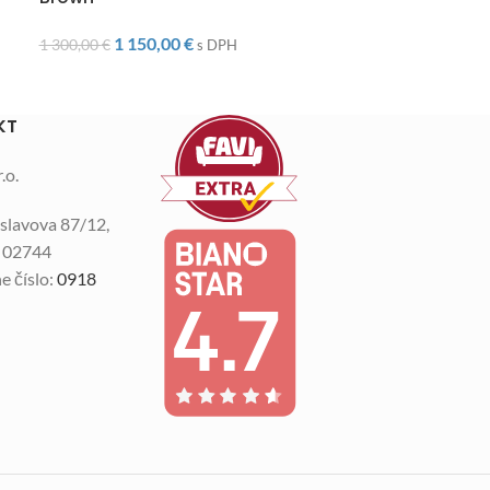
1 90
2 150,00
€
1 150,00
€
1 300,00
€
s DPH
KT
.o.
slavova 87/12,
n 02744
e číslo:
0918