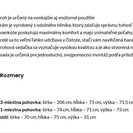
roh je určený na vonkajšie aj vnútorné použitie
rám je vyrobený z odolného hliníka, ktorý zaisťuje správnu tuhosť
vankúše poskytujú maximálny komfort a majú snímateľné poťahy, t
celé sa to veľmi ľahko udržiava v čistote, stačí vám navlhčená han
rohová sedačka sa vyznačuje vysokou kvalitou a je ako stvorená 
sada je určená pre jednoduchú, svojpomocnú montáž podľa pril
Rozmery
3-miestna pohovka:
šírka – 206 cm, hĺbka – 71 cm, výška – 71,5 c
1-miestna pohovka:
šírka – 74 cm, hĺbka – 71 cm, výška – 73 cm
stôl:
šírka – 70 cm, hĺbka – 75 cm, výška – 31 cm