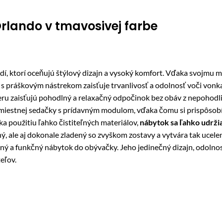
rlando v tmavosivej farbe
udí, ktorí oceňujú štýlový dizajn a vysoký komfort. Vďaka svojmu 
ia s práškovým nástrekom zaisťuje trvanlivosť a odolnosť voči vo
ru zaisťujú pohodlný a relaxačný odpočinok bez obáv z nepohodli
estnej sedačky s prídavným modulom, vďaka čomu si prispôsobí
 použitiu ľahko čistiteľných materiálov,
nábytok sa ľahko udržia
ý, ale aj dokonale zladený so zvyškom zostavy a vytvára tak u
lný a funkčný nábytok do obývačky. Jeho jedinečný dizajn, odolnos
eľov.