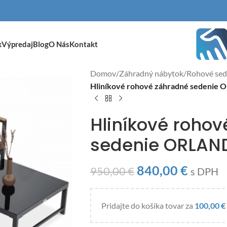
k
Výpredaj
Blog
O Nás
Kontakt
Domov
/
Záhradný nábytok
/
Rohové sed
Hliníkové rohové záhradné sedenie
Hliníkové roho
sedenie ORLAN
840,00
€
950,00
€
s DPH
Pridajte do košíka tovar za
100,00
€