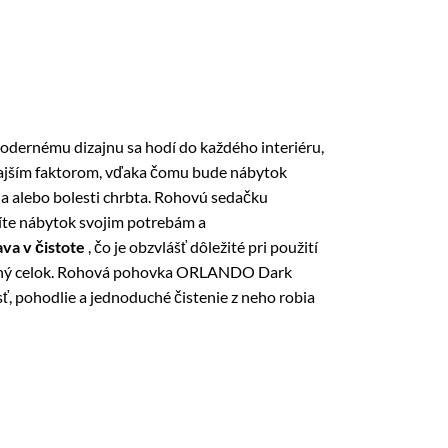
modernému dizajnu sa hodí do každého interiéru,
nkajším faktorom, vďaka čomu bude nábytok
a alebo bolesti chrbta. Rohovú sedačku
te nábytok svojim potrebám a
va v čistote
, čo je obzvlášť dôležité pri použití
celený celok. Rohová pohovka ORLANDO Dark
ť, pohodlie a jednoduché čistenie z neho robia