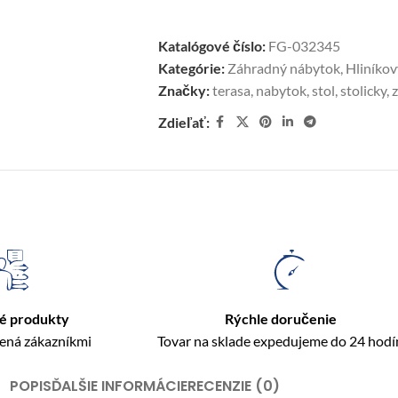
Katalógové číslo:
FG-032345
Kategórie:
Záhradný nábytok
,
Hliníko
Značky:
terasa
,
nabytok
,
stol
,
stolicky
,
Zdieľať:
é produkty
Rýchle doručenie
rená zákazníkmi
Tovar na sklade expedujeme do 24 hodí
POPIS
ĎALŠIE INFORMÁCIE
RECENZIE (0)