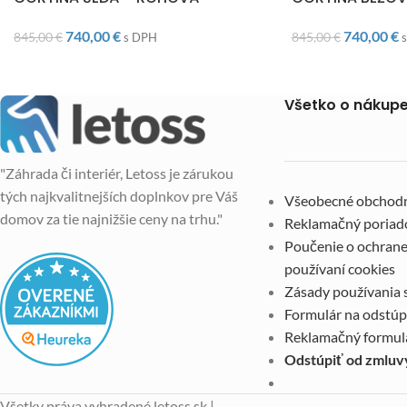
740,00
€
740,00
€
845,00
€
845,00
€
s DPH
Všetko o nákup
"Záhrada či interiér, Letoss je zárukou
tých najkvalitnejších doplnkov pre Váš
Všeobecné obchod
domov za tie najnižšie ceny na trhu."
Reklamačný poriad
Poučenie o ochrane
používaní cookies
Zásady používania 
Formulár na odstúp
Reklamačný formul
Odstúpiť od zmluv
Všetky práva vyhradené letoss.sk |