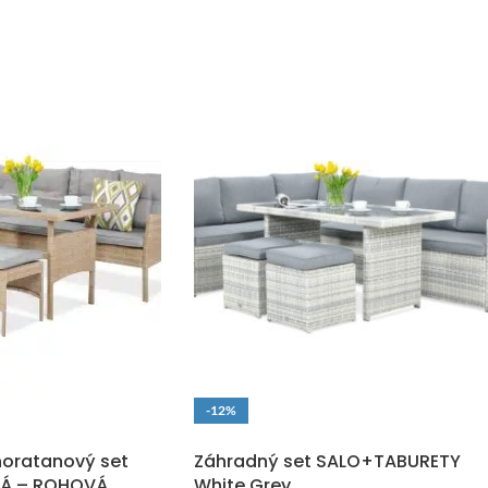
-12%
O
DOPRAVA ZADARMO
oratanový set
Záhradný set SALO+TABURETY
VÁ – ROHOVÁ
White Grey