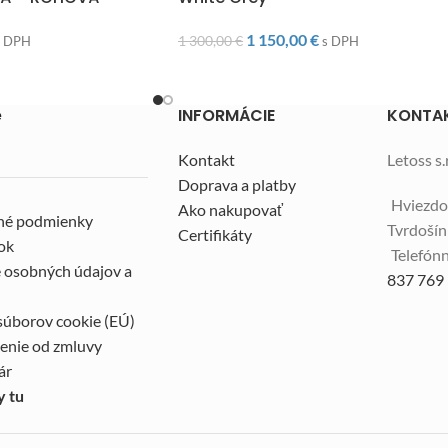
1 150,00
€
1 300,00
€
s DPH
s DPH
e
INFORMÁCIE
KONTA
Kontakt
Letoss s.r
Doprava a platby
Hviezdo
Ako nakupovať
né podmienky
Tvrdoší
Certifikáty
ok
Telefónn
 osobných údajov a
837 769
súborov cookie (EÚ)
enie od zmluvy
ár
y tu