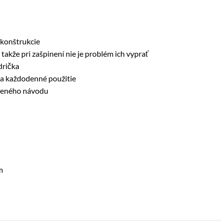
 konštrukcie
akže pri zašpinení nie je problém ich vyprať
drička
na každodenné použitie
oženého návodu
m