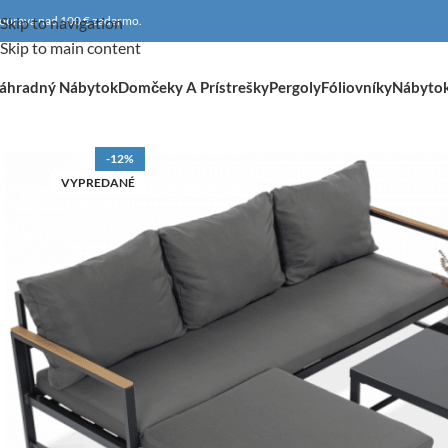
oprava nad 100 € zadarmo.
Skip to navigation
Skip to main content
áhradný Nábytok
Domčeky A Prístrešky
Pergoly
Fóliovníky
Nábyto
-12%
VYPREDANÉ
DOPRAVA ZADARMO