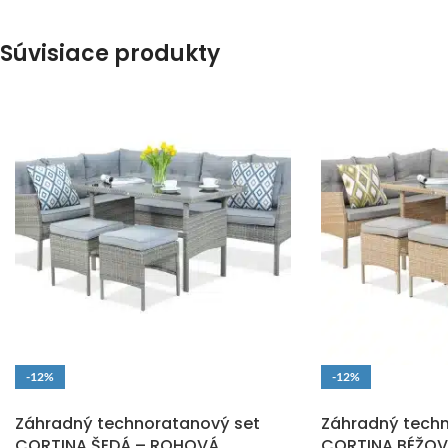
Súvisiace produkty
-12%
-12%
DOPRAVA ZADARMO
DOPRAVA ZADARM
Záhradný technoratanový set
Záhradný techn
CORTINA ŠEDÁ – ROHOVÁ
CORTINA BÉŽO