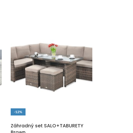
-12%
-12%
DOPRAVA ZADARMO
DOPRAVA ZAD
Záhradný set SALO+TABURETY
Záhradný set
Brown