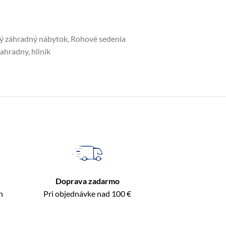
vý záhradný nábytok
,
Rohové sedenia
zahradny
,
hlinik
Doprava zadarmo
n
Pri objednávke nad 100 €