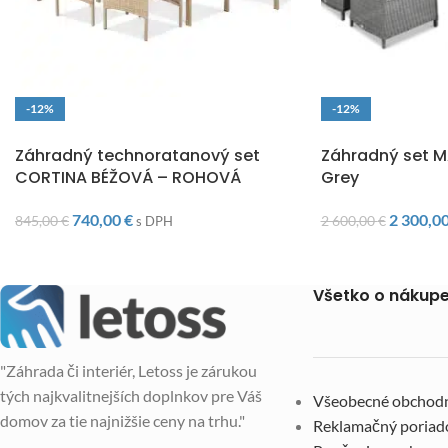
-12%
-12%
DOPRAVA ZADARMO
DOPRAVA ZADARM
Záhradný technoratanový set
Záhradný set 
CORTINA BÉŽOVÁ – ROHOVÁ
Grey
740,00
€
2 300,0
845,00
€
2 600,00
€
s DPH
Všetko o nákup
"Záhrada či interiér, Letoss je zárukou
tých najkvalitnejších doplnkov pre Váš
Všeobecné obchod
domov za tie najnižšie ceny na trhu."
Reklamačný poriad