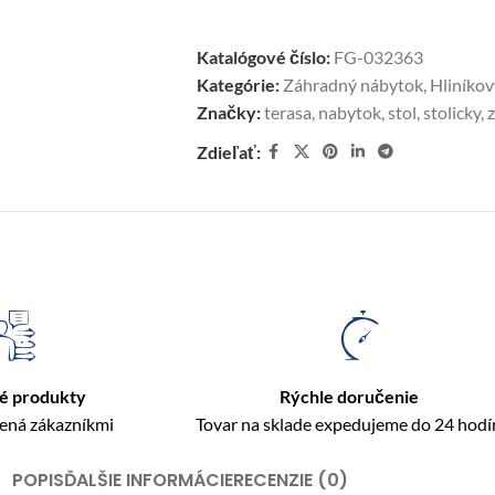
Katalógové číslo:
FG-032363
Kategórie:
Záhradný nábytok
,
Hliníko
Značky:
terasa
,
nabytok
,
stol
,
stolicky
,
Zdieľať:
é produkty
Rýchle doručenie
rená zákazníkmi
Tovar na sklade expedujeme do 24 hodí
POPIS
ĎALŠIE INFORMÁCIE
RECENZIE (0)