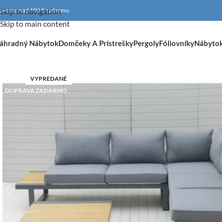
oprava nad 100 € zadarmo.
Skip to navigation
Skip to main content
áhradný Nábytok
Domčeky A Prístrešky
Pergoly
Fóliovníky
Nábyto
VYPREDANÉ
DOPRAVA ZADARMO