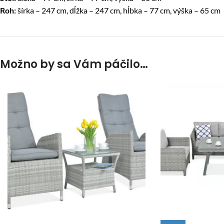
Roh:
šírka – 247 cm, dĺžka – 247 cm, hĺbka – 77 cm, výška – 65 cm
Možno by sa Vám páčilo…