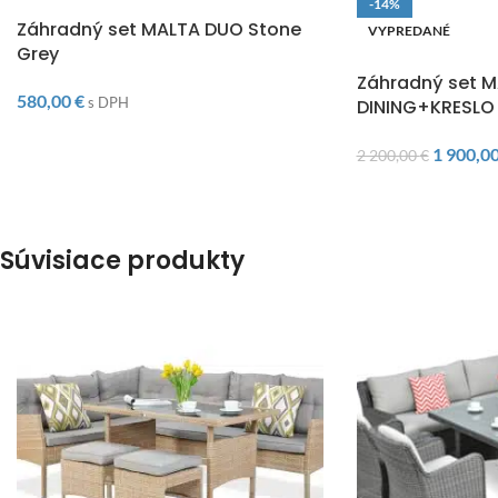
DOPRAVA ZADARMO
-14%
Záhradný set MALTA DUO Stone
VYPREDANÉ
Grey
DOPRAVA ZADARM
Záhradný set 
580,00
€
s DPH
DINING+KRESLO 
1 900,0
2 200,00
€
Súvisiace produkty