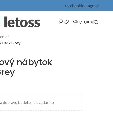
facebook
instagram
0
/
0,00
€
enia
/
A Dark Grey
kový nábytok
Grey
a dopravu budete mať zadarmo