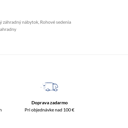
vý záhradný nábytok
,
Rohové sedenia
zahradny
Doprava zadarmo
n
Pri objednávke nad 100 €