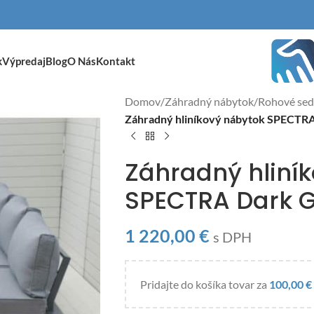
k
Výpredaj
Blog
O Nás
Kontakt
Domov
/
Záhradný nábytok
/
Rohové sed
Záhradný hliníkový nábytok SPECTR
Záhradný hliní
SPECTRA Dark 
1 220,00
€
s DPH
Pridajte do košíka tovar za
100,00
€