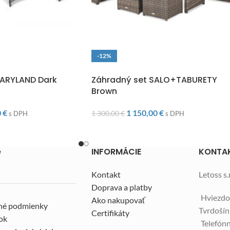
-12%
O
DOPRAVA ZADARMO
MARYLAND Dark
Záhradný set SALO+TABURETY
Brown
0
€
1 150,00
€
1 300,00
€
s DPH
s DPH
e
INFORMÁCIE
KONTA
Kontakt
Letoss s.r
Doprava a platby
Hviezdo
Ako nakupovať
né podmienky
Tvrdoší
Certifikáty
ok
Telefónn