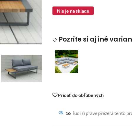
Nie je na sklade
Pozrite si aj iné varia
Pridať do obľúbených
16
ľudí si práve prezerá tento p