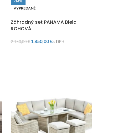
-14%
-34%
VYPREDANÉ
VYPREDANÉ
DOPRAVA ZADARMO
DOPRAVA ZAD
Záhradný set PANAMA Biela-
Záhradný se
ROHOVÁ
450,0
680,00
€
1 850,00
€
2 150,00
€
s DPH