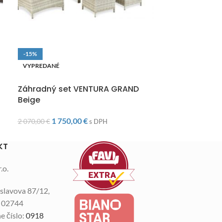
-15%
-10%
VYPREDANÉ
VYPREDANÉ
DOPRAVA ZADARMO
DOPRAVA ZAD
Záhradný set VENTURA GRAND
Záhradný set
Beige
1 57
1 750,00
€
1 750,00
€
2 070,00
€
s DPH
KT
.o.
slavova 87/12,
n 02744
e číslo:
0918