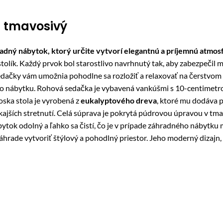
a tmavosivý
dný nábytok, ktorý určite vytvorí elegantnú a príjemnú atmos
stolík. Každý prvok bol starostlivo navrhnutý tak, aby zabezpeči
té sedačky vám umožnia pohodlne sa rozložiť a relaxovať na čerst
 nábytku. Rohová sedačka je vybavená vankúšmi s 10-centimetrov
oska stola je vyrobená z
eukalyptového dreva
, ktoré mu dodáva p
jších stretnutí. Celá súprava je pokrytá púdrovou úpravou v tma
tok odolný a ľahko sa čistí, čo je v prípade záhradného nábytku 
 záhrade vytvoriť štýlový a pohodlný priestor. Jeho moderný dizajn