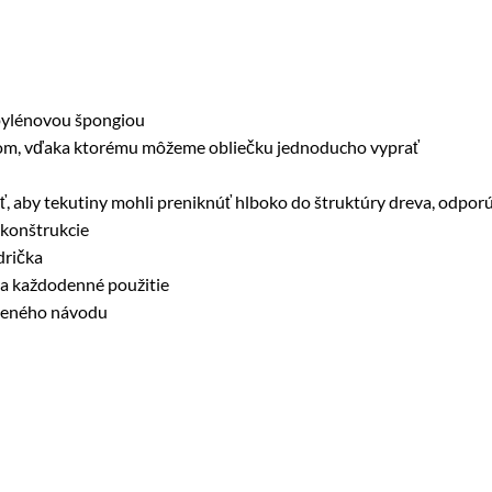
opylénovou špongiou
psom, vďaka ktorému môžeme obliečku jednoducho vyprať
iť, aby tekutiny mohli preniknúť hlboko do štruktúry dreva, odpor
 konštrukcie
drička
na každodenné použitie
oženého návodu