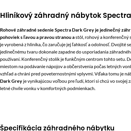
Hliníkový záhradný nábytok Spectr
Rohové záhradné sedenie Spectra Dark Grey je jedinečný záhra
pohoviek s ľavou a pravou stranou a
stôl, rohový a konferenčný 
je vyrobená z hliníka, čo zaručuje jej ľahkosť a odolnosť. Dvoji
jedinečnému tvaru dokonale zapadne do usporiadania záhradného
používaní. Konferenčný stolík je funkčným centrom tohto setu. D
miestom na podávanie nápojov a občerstvenia počas letných vonka
vzhľad a chráni pred poveternostnými vplyvmi. Vďaka tomu je náby
Dark Grey
je vynikajúcou voľbou pre ľudí, ktorí si chcú vo svojej
letné chvíle vonku v komfortných podmienkach.
Špecifikácia záhradného nábytku