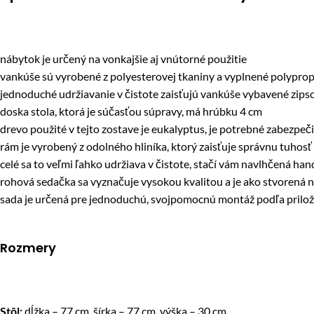
nábytok je určený na vonkajšie aj vnútorné použitie
vankúše sú vyrobené z polyesterovej tkaniny a vyplnené polypr
jednoduché udržiavanie v čistote zaisťujú vankúše vybavené zi
doska stola, ktorá je súčasťou súpravy, má hrúbku 4 cm
drevo použité v tejto zostave je eukalyptus, je potrebné zabezpeč
rám je vyrobený z odolného hliníka, ktorý zaisťuje správnu tuhosť
celé sa to veľmi ľahko udržiava v čistote, stačí vám navlhčená han
rohová sedačka sa vyznačuje vysokou kvalitou a je ako stvorená 
sada je určená pre jednoduchú, svojpomocnú montáž podľa pril
Rozmery
Stôl:
dĺžka – 77 cm, šírka – 77 cm, výška – 30 cm