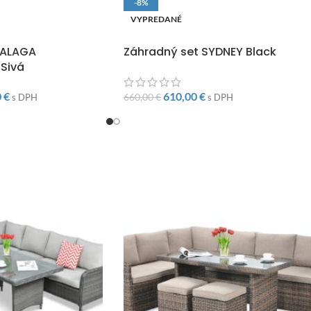
-8%
VYPREDANÉ
O
DOPRAVA ZADARMO
MALAGA
Záhradný set SYDNEY Black
Sivá
0
€
610,00
€
660,00
€
s DPH
s DPH