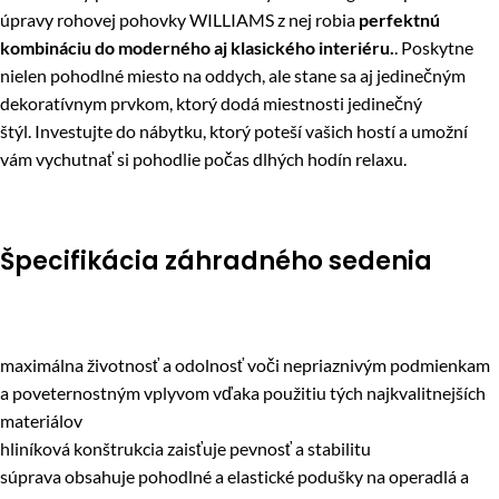
úpravy rohovej pohovky WILLIAMS z nej robia
perfektnú
kombináciu do moderného aj klasického interiéru.
. Poskytne
nielen pohodlné miesto na oddych, ale stane sa aj jedinečným
dekoratívnym prvkom, ktorý dodá miestnosti jedinečný
štýl. Investujte do nábytku, ktorý poteší vašich hostí a umožní
vám vychutnať si pohodlie počas dlhých hodín relaxu.
Špecifikácia záhradného sedenia
maximálna životnosť a odolnosť voči nepriaznivým podmienkam
a poveternostným vplyvom vďaka použitiu tých najkvalitnejších
materiálov
hliníková konštrukcia zaisťuje pevnosť a stabilitu
súprava obsahuje pohodlné a elastické podušky na operadlá a