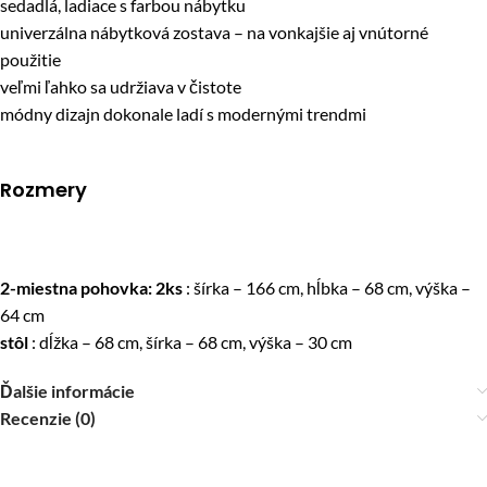
sedadlá, ladiace s farbou nábytku
univerzálna nábytková zostava – na vonkajšie aj vnútorné
použitie
veľmi ľahko sa udržiava v čistote
módny dizajn dokonale ladí s modernými trendmi
Rozmery
2-miestna pohovka: 2ks
: šírka – 166 cm, hĺbka – 68 cm, výška –
64 cm
stôl
: dĺžka – 68 cm, šírka – 68 cm, výška – 30 cm
Ďalšie informácie
Recenzie (0)