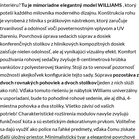
interiéru?
Tu je mimoriadne elegantný model WILLIAMS
, ktorý
poteší každého milovníka moderného dizajnu. Konštrukcia rohu
je vyrobená z hliníka s práškovým nástrekom, ktorý zaručuje
trvanlivosť a odolnosť voči poveternostným vplyvom a UV
žiareniu. Povrchová úprava sedacích súprav a dosiek
konferenčných stolíkov z hliníkových kompozitných dosiek
zaisťuje nielen odolnosť, ale aj vynikajúci vizuálny efekt. Komfort
používania rohovej sedačky zvyšuje 8-centimetrová hrúbka
vankúšov z polyesterovej tkaniny. Stojí za to venovať pozornosť
možnosti akejkoľvek konfigurácie tejto sady. Súprava
pozostáva z
dvoch rovnakých pohoviek a dvoch stolíkov
(jeden z nich slúži
ako roh). Vďaka tomuto riešeniu je nábytok Williams univerzálny
v usporiadaní, bude to pohodlné rohové sedenie, ale aj dlhá, 4-
miestna pohovka a dva stolíky. Všetko závisí od vašich
potrieb! Charakteristické rozšírenia modulov navyše zvyšujú
funkčnosť kúta a sú estetickým dekoratívnym prvkom. Voliteľne
sa dajú využiť ako police na ľahké predmety, vďaka čomu získate
ďalší úložný priestor. Minimalistický tvar a elegantné povrchové