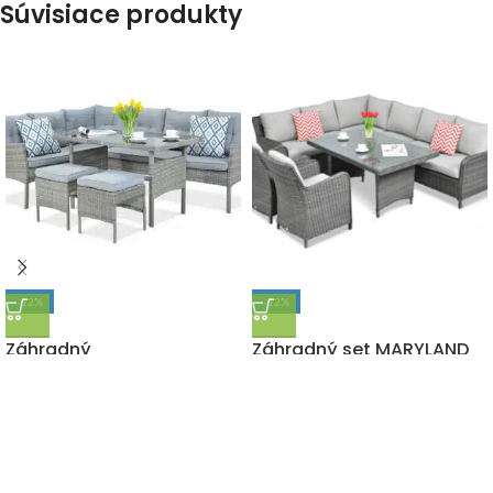
Súvisiace produkty
-12%
-12%
DOPRAVA ZADARMO
DOPRAVA ZADARMO
Záhradný
Záhradný set MARYLAND
technoratanový set
Dark Grey
CORTINA ŠEDÁ – ROHOVÁ
2 300,00
€
2 600,00
€
s DPH
740,00
€
845,00
€
s DPH