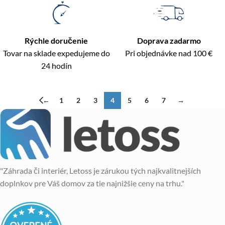
Rýchle doručenie
Doprava zadarmo
Tovar na sklade expedujeme do
Pri objednávke nad 100 €
24 hodín
←
1
2
3
4
5
6
7
→
"Záhrada či interiér, Letoss je zárukou tých najkvalitnejších
doplnkov pre Váš domov za tie najnižšie ceny na trhu."