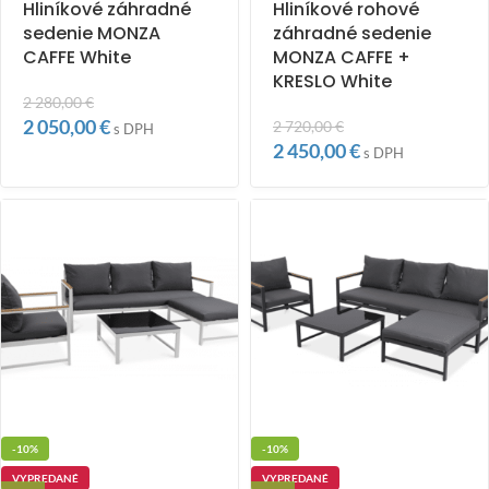
Hliníkové záhradné
Hliníkové rohové
sedenie MONZA
záhradné sedenie
CAFFE White
MONZA CAFFE +
KRESLO White
2 280,00
€
2 050,00
€
2 720,00
€
s DPH
2 450,00
€
s DPH
-10%
-10%
VYPREDANÉ
VYPREDANÉ