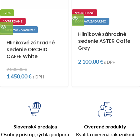
-28%
VYPREDANÉ
VYPREDANÉ
DOPRAVA ZADARMO
DOPRAVA ZADARMO
Hliníkové záhradné
sedenie ASTER Caffe
Hliníkové záhradné
Grey
sedenie ORCHID
CAFFE White
2 100,00
€
s DPH
2 000,00
€
1 450,00
€
s DPH
Slovenský predajca
Overené produkty
Osobný prístup, rýchla podpora
Kvalita overená zákazníkmi