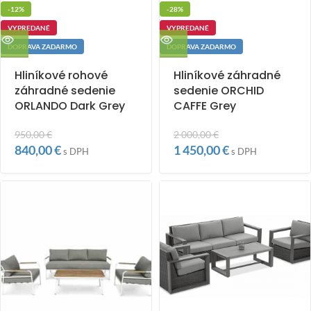
-12%
-28%
VYPREDANÉ
VYPREDANÉ
DOPRAVA ZADARMO
DOPRAVA ZADARMO
Hliníkové rohové
Hliníkové záhradné
záhradné sedenie
sedenie ORCHID
ORLANDO Dark Grey
CAFFE Grey
950,00
€
2 000,00
€
840,00
€
1 450,00
€
s DPH
s DPH