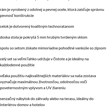
rám je vyrobený z odolnej a pevnej ocele, ktorá zaisťuje správnu
pevnosť konštrukcie
celok je dotvorený kvalitným technoratanom
doska stola je pokrytá 5 mm hrubým tvrdeným sklom
spolu so setom získate mimoriadne pohodlné vankúše so zipsom
celý set sa veľmi ľahko udržuje v čistote a je ideálny na
každodenné použitie
vďaka použitiu najkvalitnejších materiálov sa naša zostava
vyznačuje maximálnou životnosťou, odolnosťou voči
poveternostným vplyvom a UV žiareniu
senzačný nábytok do záhrady alebo na terasu, ideálny do
interiérov domov a hotelov