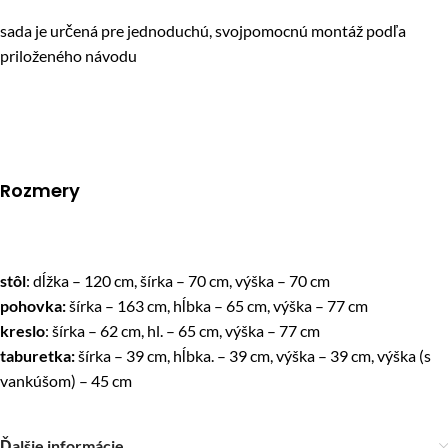
sada je určená pre jednoduchú, svojpomocnú montáž podľa
priloženého návodu
Rozmery
stôl
: dĺžka – 120 cm, šírka – 70 cm, výška – 70 cm
pohovka:
šírka – 163 cm, hĺbka – 65 cm, výška – 77 cm
kreslo
: šírka – 62 cm, hl. – 65 cm, výška – 77 cm
taburetka:
šírka – 39 cm, hĺbka. – 39 cm, výška – 39 cm, výška (s
vankúšom) – 45 cm
Ďalšie informácie