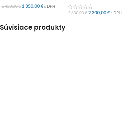
1 350,00
€
1 450,00
€
s DPH
2 300,00
€
2 600,00
€
s DPH
Súvisiace produkty
-12%
-12%
DOPRAVA ZADARMO
DOPRAVA ZADARMO
Záhradný
Záhradný set
technoratanový set
SALO+TABURETY Stone
CORTINA BÉŽOVÁ –
Grey