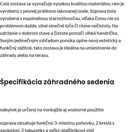
Celá zostava sa vyznačuje vysokou kvalitou materiálov, rám je
vyrobený z pevnej práškovo lakovanej ocele. Súprava bola
vyrobená s maximálnou starostlivosťou, vďaka čomu nie sú
problémom dažde, silné slnečné lúče či rôzne nečistoty. Na
udržanie v dobrom stave a čistote postačí vlhká handrička.
Svojím jedinečným vzhľadom ponúka úplne nový estetický a
funkčný zážitok, táto zostava je ideálna na umiestnenie do
záhrady alebo na terasu.
Špecifikácia záhradného sedenia
nábytok je určený na vonkajšie aj vnútorné použitie
súprava obsahuje funkčnú 3-miestnu pohovku, 2 kreslá s
vankúšmi, 2 taburetky a veľký obdĺžnikový stôl