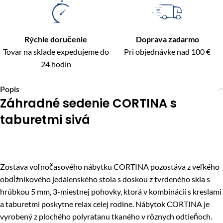
Rýchle doručenie
Doprava zadarmo
Tovar na sklade expedujeme do
Pri objednávke nad 100 €
24 hodín
Popis
Záhradné sedenie CORTINA s
taburetmi sivá
Zostava voľnočasového nábytku CORTINA pozostáva z veľkého
obdĺžnikového jedálenského stola s doskou z tvrdeného skla s
hrúbkou 5 mm, 3-miestnej pohovky, ktorá v kombinácii s kreslami
a taburetmi poskytne relax celej rodine. Nábytok CORTINA je
vyrobený z plochého polyratanu tkaného v rôznych odtieňoch.