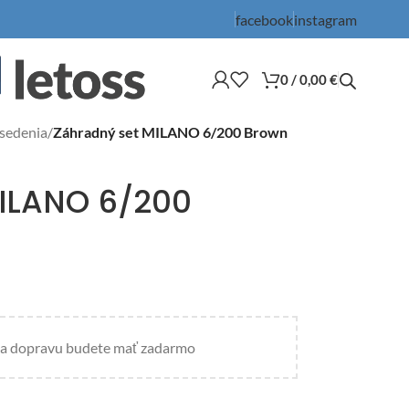
facebook
instagram
0
/
0,00
€
 sedenia
/
Záhradný set MILANO 6/200 Brown
ILANO 6/200
a dopravu budete mať zadarmo