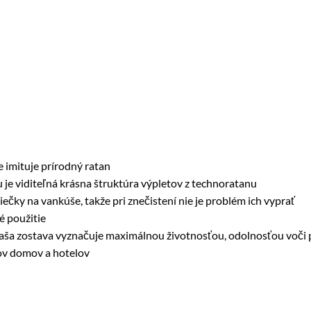
 imituje prírodný ratan
je viditeľná krásna štruktúra výpletov z technoratanu
ky na vankúše, takže pri znečistení nie je problém ich vyprať
é použitie
 sa naša zostava vyznačuje maximálnou životnosťou, odolnosťou vo
rov domov a hotelov