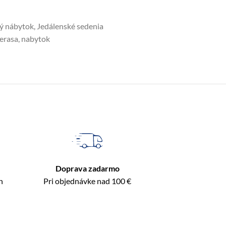
ý nábytok
,
Jedálenské sedenia
terasa
,
nabytok
Doprava zadarmo
n
Pri objednávke nad 100 €