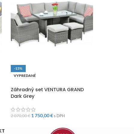
-15%
-15%
VYPREDANÉ
VYPREDANÉ
DOPRAVA ZADARMO
DOPRAVA ZAD
Záhradný set VENTURA GRAND
Záhradný se
Dark Grey
Beige
1 75
2 070,00
€
1 750,00
€
2 070,00
€
s DPH
KT