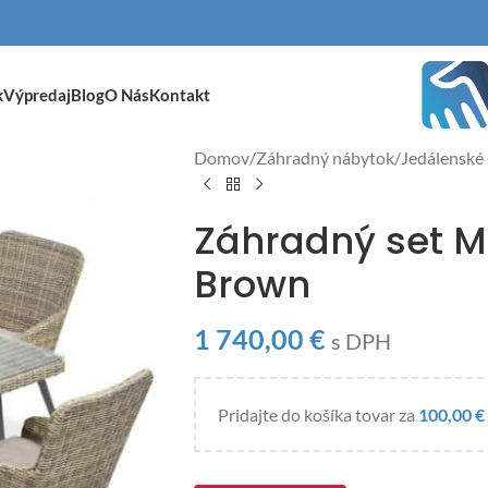
k
Výpredaj
Blog
O Nás
Kontakt
Domov
/
Záhradný nábytok
/
Jedálenské
Záhradný set M
Brown
1 740,00
€
s DPH
Pridajte do košíka tovar za
100,00
€