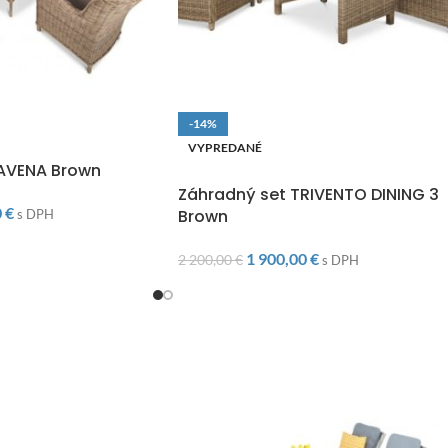
-14%
O
VYPREDANÉ
RAVENA Brown
DOPRAVA ZADARMO
Záhradný set TRIVENTO DINING 3
0
€
Brown
s DPH
1 900,00
€
2 200,00
€
s DPH