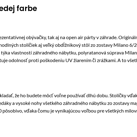
edej farbe
zentatívnej obývačky, tak aj na open air párty v záhrade. Origin
ohodlných stoličiek aj veľký obdĺžnikový stôl zo zostavy Milano 6
 sa týka vlastností záhradného nábytku, polyratanová súprava Mil
ytuje odolnosť proti poškodeniu UV žiarením či zrážkami. A to všet
ladať, že ho budete môcť voľne používať dlhú dobu. Stoličky vďa
sedáky a vysoké nohy všetkého záhradného nábytku zo zostavy maj
pôsobivo, vďaka čomu je vynikajúcou voľbou pre všetkých milovn