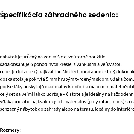
Špecifikácia záhradného sedenia:
nábytok je určený na vonkajšie aj vnútorné použitie
sada obsahuje 6 pohodlných kresiel s vankúšmi a veľký stôl
celok je dotvorený najkvalitnejším technoratanom, ktorý dokonale
doska stola je pokrytá 5 mm hrubým tvrdeným sklom, vďaka čomu 
podsedáky poskytujú maximálny komfort a majú odnímateľné oblieč
celý set sa veľmi ľahko udržuje v čistote a je ideálny na každodenn
vďaka použitiu najkvalitnejších materiálov (poly ratan, hliník)
senzačný nábytok do záhrady alebo na terasu, ideálny do interié
Rozmery: