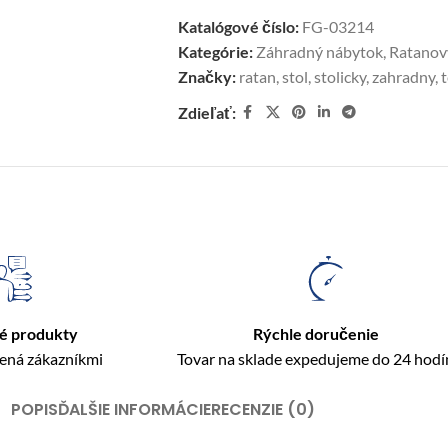
Katalógové číslo:
FG-03214
Kategórie:
Záhradný nábytok
,
Ratanov
Značky:
ratan
,
stol
,
stolicky
,
zahradny
,
Zdieľať:
é produkty
Rýchle doručenie
rená zákazníkmi
Tovar na sklade expedujeme do 24 hodí
POPIS
ĎALŠIE INFORMÁCIE
RECENZIE (0)