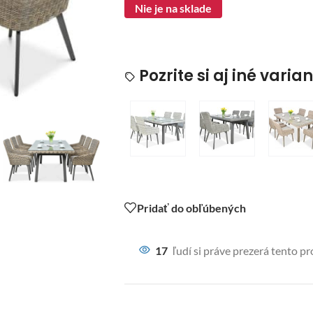
Nie je na sklade
Pozrite si aj iné varia
Pridať do obľúbených
17
ľudí si práve prezerá tento p