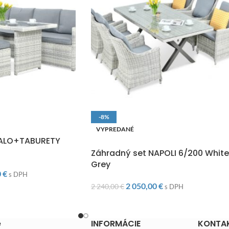
-8%
O
VYPREDANÉ
SALO+TABURETY
DOPRAVA ZADARMO
Záhradný set NAPOLI 6/200 White
Grey
0
€
s DPH
2 050,00
€
2 240,00
€
s DPH
e
INFORMÁCIE
KONTA