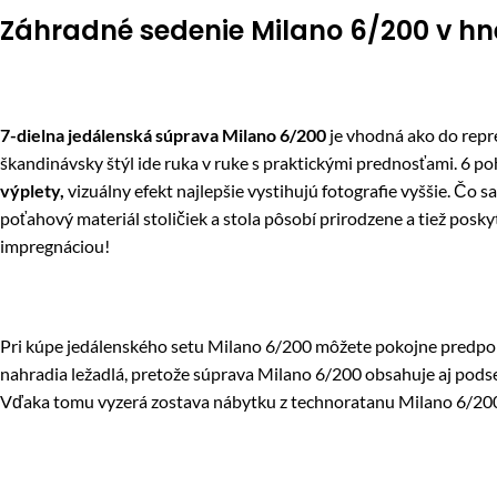
Záhradné sedenie Milano 6/200 v hn
7-dielna jedálenská súprava Milano 6/200
je vhodná ako do repre
škandinávsky štýl ide ruka v ruke s praktickými prednosťami. 6 p
výplety,
vizuálny efekt najlepšie vystihujú fotografie vyššie. Čo
poťahový materiál stoličiek a stola pôsobí prirodzene a tiež posk
impregnáciou!
Pri kúpe jedálenského setu Milano 6/200 môžete pokojne predpok
nahradia ležadlá, pretože súprava Milano 6/200 obsahuje aj pod
Vďaka tomu vyzerá zostava nábytku z technoratanu Milano 6/200 