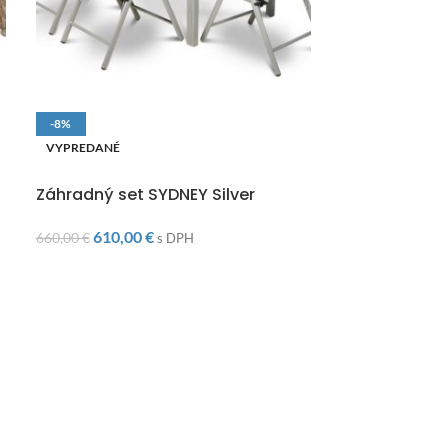
-8%
-8%
VYPREDANÉ
VYPREDANÉ
DOPRAVA ZADARMO
DOPRAVA ZAD
Záhradný set SYDNEY Silver
Záhradný set
Grey
610,00
€
660,00
€
s DPH
2 05
2 240,00
€