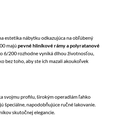
álna estetika nábytku odkazujúca na obľúbený
/200 majú
pevné hliníkové rámy a polyratanové
ano 6/200 rozhodne vyniká dlhou životnosťou,
ko bez toho, aby ste ich mazali akoukoľvek
ka svojmu profilu, širokým operadlám ľahko
ú špeciálne, napodobňujúce ručné lakovanie.
íkov skutočnej elegancie.