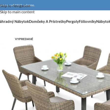
oprava nad 100 € zadarmo.
Skip to navigation
Skip to main content
áhradný Nábytok
Domčeky A Prístrešky
Pergoly
Fóliovníky
Nábyto
VYPREDANÉ
DOPRAVA ZADARMO