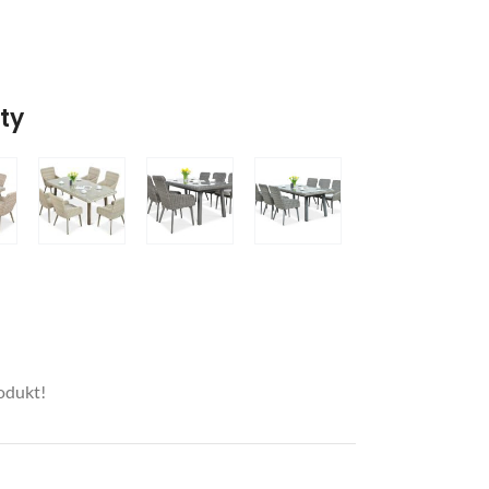
nty
rodukt!