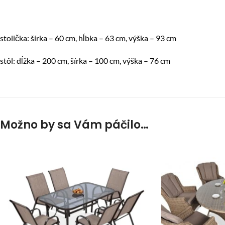
stolička: šírka – 60 cm, hĺbka – 63 cm, výška – 93 cm
stôl: dĺžka – 200 cm, šírka – 100 cm, výška – 76 cm
Možno by sa Vám páčilo…