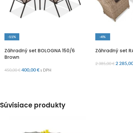
-11%
-4%
DOPRAVA ZADARMO
DOPRAVA ZADARM
Záhradný set BOLOGNA 150/6
Záhradný set 
Brown
2 285,0
2 385,00
€
400,00
€
450,00
€
s DPH
Súvisiace produkty