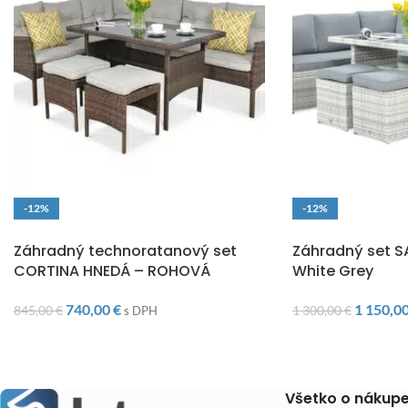
-12%
-12%
DOPRAVA ZADARMO
DOPRAVA ZADARM
Záhradný technoratanový set
Záhradný set 
CORTINA HNEDÁ – ROHOVÁ
White Grey
740,00
€
1 150,0
845,00
€
1 300,00
€
s DPH
Všetko o nákup