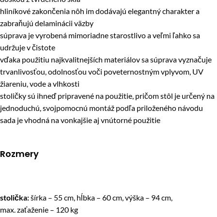
hliníkové zakončenia nôh im dodávajú elegantný charakter a
zabraňujú delaminácii väzby
súprava je vyrobená mimoriadne starostlivo a veľmi ľahko sa
udržuje v čistote
vďaka použitiu najkvalitnejších materiálov sa súprava vyznačuje
trvanlivosťou, odolnosťou voči poveternostným vplyvom, UV
žiareniu, vode a vlhkosti
stoličky sú ihneď pripravené na použitie, pričom stôl je určený na
jednoduchú, svojpomocnú montáž podľa priloženého návodu
sada je vhodná na vonkajšie aj vnútorné použitie
Rozmery
stolička:
šírka – 55 cm, hĺbka – 60 cm, výška – 94 cm,
max. zaťaženie – 120 kg