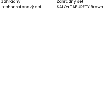
Záhradný
Záhradný set
technoratanový set
SALO+TABURETY Brown
CORTINA ŠEDÁ – ROHOVÁ
1 150,00
€
1 300,00
€
s DPH
740,00
€
845,00
€
s DPH
"Záhrada či interiér, Letoss je zárukou tých najkvalitnejších
doplnkov pre Váš domov za tie najnižšie ceny na trhu."