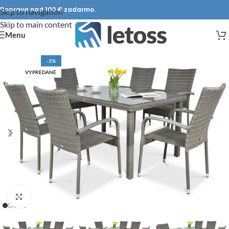
Doprava nad 100 € zadarmo.
Skip to navigation
Skip to main content
Menu
-3%
VYPREDANÉ
DOPRAVA ZADARMO
Click to enlarge