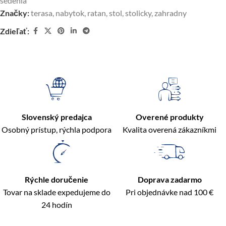
sedenia
Značky:
terasa
,
nabytok
,
ratan
,
stol
,
stolicky
,
zahradny
Zdieľať:
Slovenský predajca
Overené produkty
Osobný prístup, rýchla podpora
Kvalita overená zákazníkmi
Rýchle doručenie
Doprava zadarmo
Tovar na sklade expedujeme do
Pri objednávke nad 100 €
24 hodín