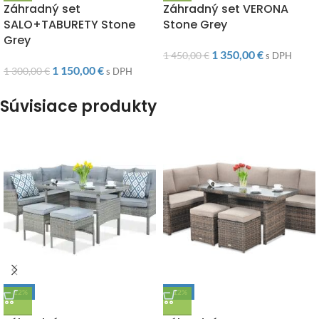
Záhradný set
Záhradný set VERONA
SALO+TABURETY Stone
Stone Grey
Grey
1 350,00
€
1 450,00
€
s DPH
1 150,00
€
1 300,00
€
s DPH
Súvisiace produkty
-12%
-12%
DOPRAVA ZADARMO
DOPRAVA ZADARMO