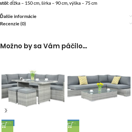
stôl:
dĺžka – 150 cm, šírka – 90 cm, výška – 75 cm
Ďalšie informácie
Recenzie (0)
Možno by sa Vám páčilo…
-12%
-7%
DOPRAVA ZADARMO
DOPRAVA ZADARMO