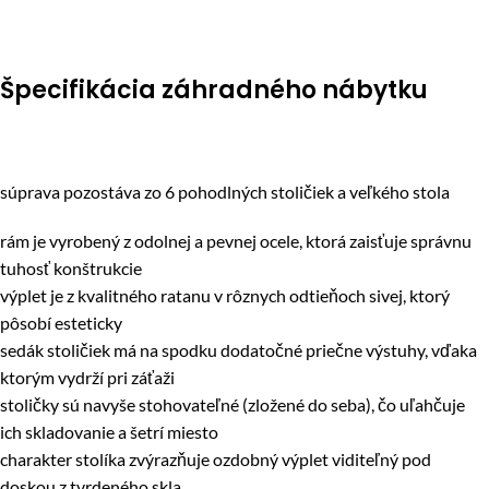
Špecifikácia záhradného nábytku
súprava pozostáva zo 6 pohodlných stoličiek a veľkého stola
rám je vyrobený z odolnej a pevnej ocele, ktorá zaisťuje správnu
tuhosť konštrukcie
výplet je z kvalitného ratanu v rôznych odtieňoch sivej, ktorý
pôsobí esteticky
sedák stoličiek má na spodku dodatočné priečne výstuhy, vďaka
ktorým vydrží pri záťaži
stoličky sú navyše stohovateľné (zložené do seba), čo uľahčuje
ich skladovanie a šetrí miesto
charakter stolíka zvýrazňuje ozdobný výplet viditeľný pod
doskou z tvrdeného skla