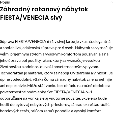
Popis
Záhradný ratanový nábytok
FIESTA/VENECIA sivý
Súprava FIESTA/VENECIA 6+1 v sivej farbe je vkusná, elegantná
a spoľahlivá jedálenská súprava pre 6 osôb. Nábytok sa vyznačuje
veľmi príjemným štýlom a vysokým komfortom používania a na
jeho úpravu bol použitý ratan, ktorý sa vyznačuje vysokou
životnosťou a odolnosťou voči poveternostným vplyvom.
Technorattan je materiál, ktorý sa nebojí UV žiarenia a vlhkosti. Je
úplne vodeodolný, vďaka čomu záhradný nábytok z neho nehnije
ani neplesnivie. Môžu stáť vonku bez ohľadu na ročné obdobie a
poveternostné podmienky. Set FIESTA/VENECIA 6+1
odporúčame na vonkajšie aj vnútorné použitie. Skvele sa bude
hodiť do bytov aj nebytových priestorov, záhradiek reštaurácií či
hotelových terás, pričom zaručí pohodlie a vysoký komfort.