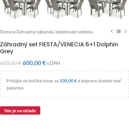
Domov
/
Záhradný nábytok
/
Jedálenské sedenia
Záhradný set FIESTA/VENECIA 6+1 Dolphin
Grey
600,00
€
620,00
€
s DPH
Pridajte do košíka tovar za
100,00
€
a dopravu budete mať
zadarmo
Nie je na sklade