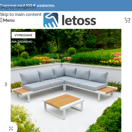
Doprava nad 100 € zadarmo.
Skip to navigation
Skip to main content
Menu
VYPREDANÉ
DOPRAVA ZADARMO
Click to enlarge