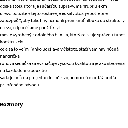
doska stola, ktorá je súčasťou súpravy, má hrúbku 4 cm
drevo použité v tejto zostave je eukalyptus, je potrebné
zabezpečiť, aby tekutiny nemohli preniknúť hlboko do štruktúry
dreva, odporúčame použiť kryt
rám je vyrobený z odolného hliníka, ktorý zaisťuje správnu tuhosť
konštrukcie
celé sa to veľmi ľahko udržiava v čistote, stačí vám navlhčená
handrička
rohová sedačka sa vyznačuje vysokou kvalitou a je ako stvorená
na každodenné použitie
sada je určená pre jednoduchú, svojpomocnú montáž podľa
priloženého návodu
Rozmery