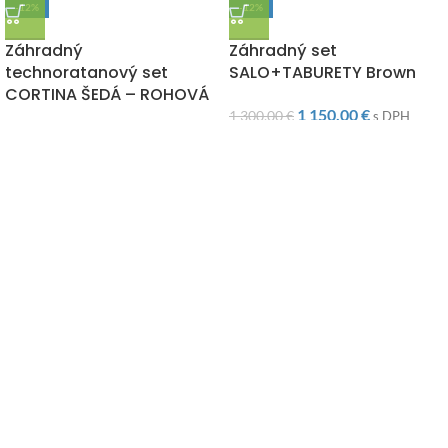
-12%
-12%
DOPRAVA ZADARMO
DOPRAVA ZADARMO
Záhradný
Záhradný set
technoratanový set
SALO+TABURETY Brown
CORTINA ŠEDÁ – ROHOVÁ
1 150,00
€
1 300,00
€
s DPH
740,00
€
845,00
€
s DPH
"Záhrada či interiér, Letoss je zárukou tých najkvalitnejších
doplnkov pre Váš domov za tie najnižšie ceny na trhu."