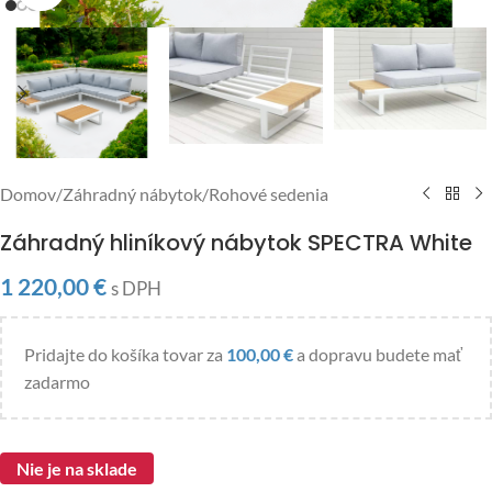
Domov
/
Záhradný nábytok
/
Rohové sedenia
Záhradný hliníkový nábytok SPECTRA White
1 220,00
€
s DPH
Pridajte do košíka tovar za
100,00
€
a dopravu budete mať
zadarmo
Nie je na sklade