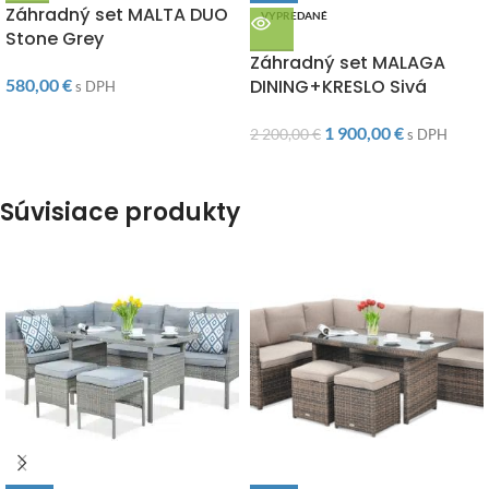
Záhradný set MALTA DUO
VYPREDANÉ
Stone Grey
DOPRAVA ZADARMO
Záhradný set MALAGA
580,00
€
DINING+KRESLO Sivá
s DPH
1 900,00
€
2 200,00
€
s DPH
Súvisiace produkty