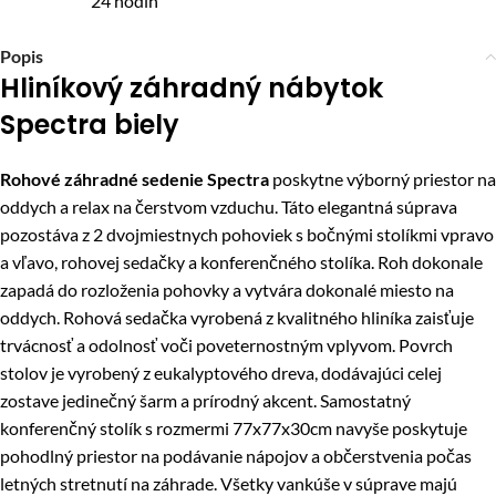
24 hodín
Popis
Hliníkový záhradný nábytok
Spectra biely
Rohové záhradné sedenie Spectra
poskytne výborný priestor na
oddych a relax na čerstvom vzduchu. Táto elegantná súprava
pozostáva z 2 dvojmiestnych pohoviek s bočnými stolíkmi vpravo
a vľavo, rohovej sedačky a konferenčného stolíka. Roh dokonale
zapadá do rozloženia pohovky a vytvára dokonalé miesto na
oddych. Rohová sedačka vyrobená z kvalitného hliníka zaisťuje
trvácnosť a odolnosť voči poveternostným vplyvom. Povrch
stolov je vyrobený z eukalyptového dreva, dodávajúci celej
zostave jedinečný šarm a prírodný akcent. Samostatný
konferenčný stolík s rozmermi 77x77x30cm navyše poskytuje
pohodlný priestor na podávanie nápojov a občerstvenia počas
letných stretnutí na záhrade. Všetky vankúše v súprave majú