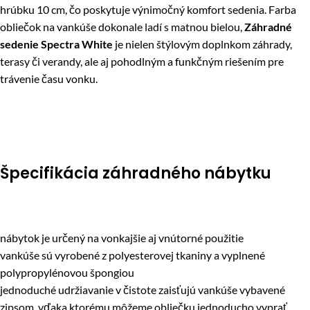
hrúbku 10 cm, čo poskytuje výnimočný komfort sedenia. Farba
obliečok na vankúše dokonale ladí s matnou bielou,
Záhradné
sedenie Spectra White
je nielen štýlovým doplnkom záhrady,
terasy či verandy, ale aj pohodlným a funkčným riešením pre
trávenie času vonku.
Špecifikácia záhradného nábytku
nábytok je určený na vonkajšie aj vnútorné použitie
vankúše sú vyrobené z polyesterovej tkaniny a vyplnené
polypropylénovou špongiou
jednoduché udržiavanie v čistote zaisťujú vankúše vybavené
zipsom, vďaka ktorému môžeme obliečku jednoducho vyprať