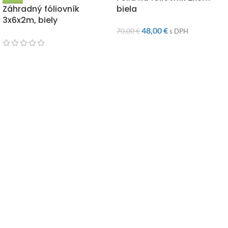
Záhradný fóliovník
biela
3x6x2m, biely
48,00
€
70,00
€
s DPH
165,00
€
199,00
€
s DPH
"Záhrada či interiér, Letoss je zárukou tých najkvalitnejších
doplnkov pre Váš domov za tie najnižšie ceny na trhu."