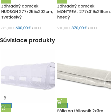
DOPRAVA ZADARMO
DOPRAVA ZADARMO
Záhradný domček
Záhradný domček
HUDSON 277x255x202cm,
MONTREAL 277x319x219cm,
svetlosivý
hnedý
600,00
€
870,00
€
685,00
€
910,00
€
s DPH
s DPH
Súvisiace produkty
-17%
-31%
Fólia na fóliovník 2x3m
DOPRAVA ZADARMO