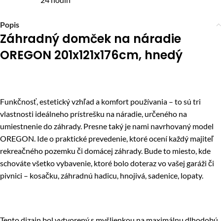
Popis
Záhradný domček na náradie
OREGON 201x121x176cm, hnedý
Funkčnosť, estetický vzhľad a komfort používania – to sú tri
vlastnosti ideálneho prístrešku na náradie, určeného na
umiestnenie do záhrady. Presne taký je nami navrhovaný model
OREGON. Ide o praktické prevedenie, ktoré ocení každý majiteľ
rekreačného pozemku či domácej záhrady. Bude to miesto, kde
schováte všetko vybavenie, ktoré bolo doteraz vo vašej garáži či
pivnici – kosačku, záhradnú hadicu, hnojivá, sadenice, lopaty.
Tento dizajn bol vytvorený s myšlienkou na maximálnu dlhodobú