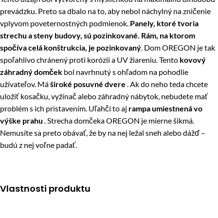
prevádzku. Preto sa dbalo na to, aby nebol náchylný na zničenie
vplyvom poveternostných podmienok.
Panely, ktoré tvoria
strechu a steny budovy, sú pozinkované. Rám, na ktorom
spočíva celá konštrukcia, je pozinkovaný
. Dom OREGON je tak
spoľahlivo chránený proti korózii a UV žiareniu. Tento
kovový
záhradný domček
bol navrhnutý s ohľadom na pohodlie
užívateľov. Má
široké posuvné dvere
. Ak do neho teda chcete
uložiť kosačku, vyžínač alebo záhradný nábytok, nebudete mať
problém s ich pristavením. Uľahčí to aj
rampa umiestnená vo
výške prahu
. Strecha domčeka OREGON je mierne šikmá.
Nemusíte sa preto obávať, že by na nej ležal sneh alebo dážď –
budú z nej voľne padať.
Vlastnosti produktu