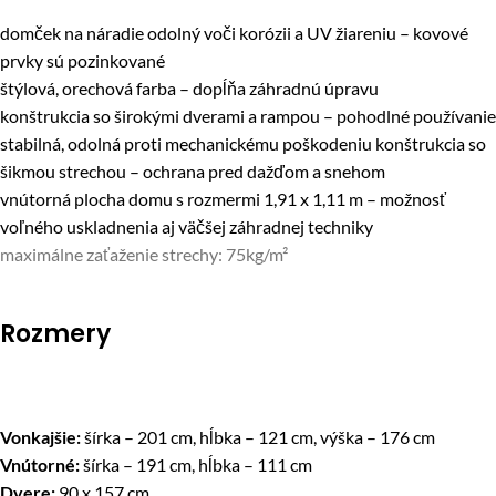
domček na náradie odolný voči korózii a UV žiareniu – kovové
prvky sú pozinkované
štýlová, orechová farba – dopĺňa záhradnú úpravu
konštrukcia so širokými dverami a rampou – pohodlné používanie
stabilná, odolná proti mechanickému poškodeniu konštrukcia so
šikmou strechou – ochrana pred dažďom a snehom
vnútorná plocha domu s rozmermi 1,91 x 1,11 m – možnosť
voľného uskladnenia aj väčšej záhradnej techniky
maximálne zaťaženie strechy: 75kg/m²
Rozmery
Vonkajšie:
šírka – 201 cm, hĺbka – 121 cm, výška – 176 cm
Vnútorné:
šírka – 191 cm, hĺbka – 111 cm
Dvere:
90 x 157 cm