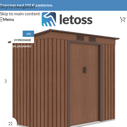
Doprava nad 100 € zadarmo.
Skip to navigation
Skip to main content
Menu
-8%
VYPREDANÉ
DOPRAVA ZADARMO
Click to enlarge