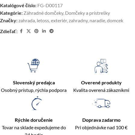
Katalógové číslo:
FG-D00117
Kategórie:
Záhradné domčeky
,
Domčeky a prístrešky
Značky:
zahrada
,
letoss
,
exteriér
,
zahradny
,
naradie
,
domcek
Zdieľať:
Slovenský predajca
Overené produkty
Osobný prístup, rýchla podpora
Kvalita overená zákazníkmi
Rýchle doručenie
Doprava zadarmo
Tovar na sklade expedujeme do
Pri objednávke nad 100 €
24 hodín