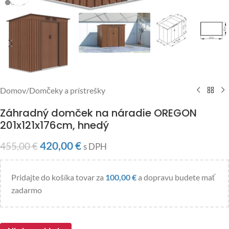
Domov
/
Domčeky a prístrešky
Záhradný domček na náradie OREGON
201x121x176cm, hnedý
420,00
€
455,00
€
s DPH
Pridajte do košíka tovar za
100,00
€
a dopravu budete mať
zadarmo