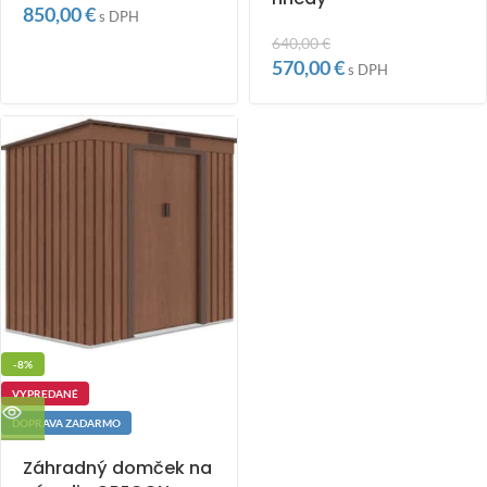
850,00
€
s DPH
640,00
€
570,00
€
s DPH
-8%
VYPREDANÉ
DOPRAVA ZADARMO
Záhradný domček na