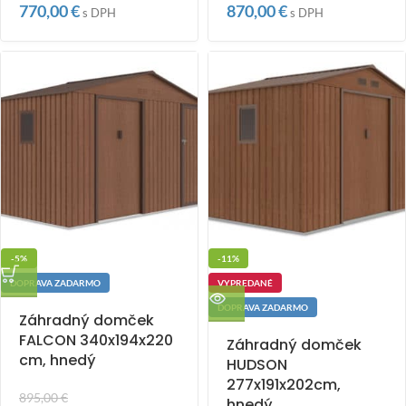
770,00
€
870,00
€
s DPH
s DPH
-5%
-11%
DOPRAVA ZADARMO
VYPREDANÉ
DOPRAVA ZADARMO
Záhradný domček
FALCON 340x194x220
Záhradný domček
cm, hnedý
HUDSON
277x191x202cm,
895,00
€
hnedý