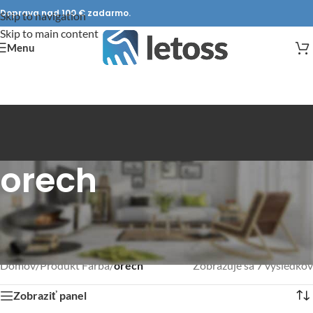
Doprava nad 100 € zadarmo.
Skip to navigation
Skip to main content
Menu
orech
Domov
/
Produkt Farba
/
orech
Zobrazuje sa 7 výsledkov
Zobraziť panel