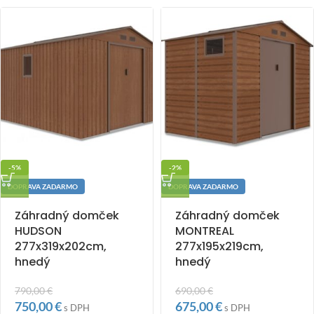
-5%
-2%
DOPRAVA ZADARMO
DOPRAVA ZADARMO
Záhradný domček
Záhradný domček
HUDSON
MONTREAL
277x319x202cm,
277x195x219cm,
hnedý
hnedý
790,00
€
690,00
€
750,00
€
675,00
€
s DPH
s DPH