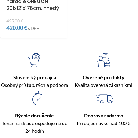
náradie OREGON
201x121x176cm, hnedý
455,00
€
420,00
€
s DPH
Slovenský predajca
Overené produkty
Osobný prístup, rýchla podpora
Kvalita overená zákazníkmi
Rýchle doručenie
Doprava zadarmo
Tovar na sklade expedujeme do
Pri objednávke nad 100 €
24 hodín