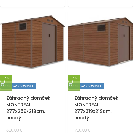
-5%
-4%
DOPRAVA ZADARMO
DOPRAVA ZADARMO
Záhradný domček
Záhradný domček
MONTREAL
MONTREAL
277x259x219cm,
277x319x219cm,
hnedý
hnedý
810,00
€
910,00
€