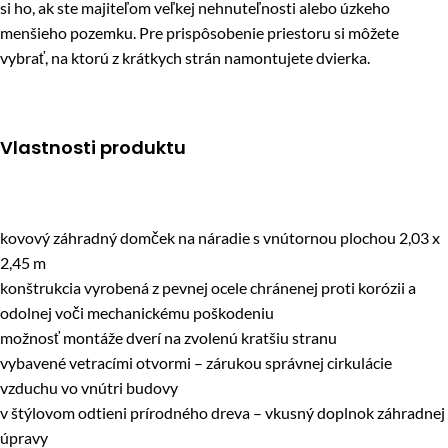
si ho, ak ste majiteľom veľkej nehnuteľnosti alebo úzkeho
menšieho pozemku. Pre prispôsobenie priestoru si môžete
vybrať, na ktorú z krátkych strán namontujete dvierka.
Vlastnosti produktu
kovový záhradný domček na náradie s vnútornou plochou 2,03 x
2,45 m
konštrukcia vyrobená z pevnej ocele chránenej proti korózii a
odolnej voči mechanickému poškodeniu
možnosť montáže dverí na zvolenú kratšiu stranu
vybavené vetracími otvormi – zárukou správnej cirkulácie
vzduchu vo vnútri budovy
v štýlovom odtieni prírodného dreva – vkusný doplnok záhradnej
úpravy