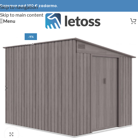
Doprava nad 100 € zadarmo.
Skip to navigation
Skip to main content
Menu
-9%
DOPRAVA ZADARMO
Click to enlarge