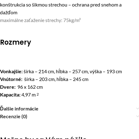
konštrukcia so šikmou strechou – ochrana pred snehom a
dažďom
maximálne zaťaženie strechy: 75kg/m²
Rozmery
Vonkajšie:
šírka – 214 cm, hĺbka – 257 cm, výška – 193 cm
Vnútorné:
šírka – 203 cm, hĺbka – 245 cm
Dvere:
96 x 162 cm
Kapacita:
4,97 m
2
Ďalšie informácie
Recenzie (0)