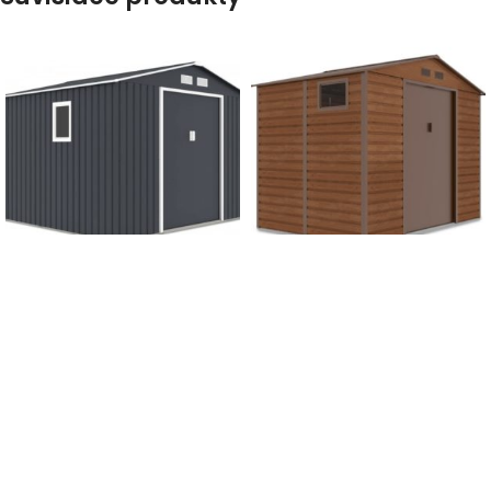
-12%
-2%
DOPRAVA ZADARMO
DOPRAVA ZADARMO
Záhradný domček
Záhradný domček
HUDSON 277x255x202cm,
MONTREAL 277x195x219cm,
tmavosivý
hnedý
600,00
€
675,00
€
685,00
€
690,00
€
s DPH
s DPH