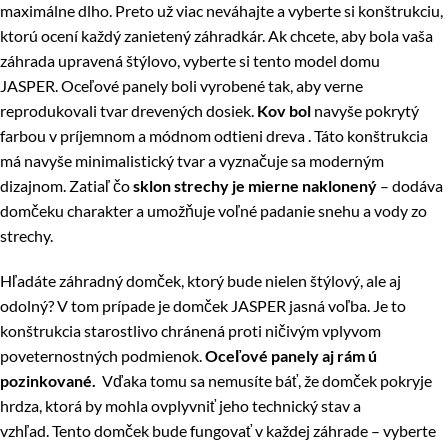
maximálne dlho. Preto už viac neváhajte a vyberte si konštrukciu,
ktorú ocení každý zanietený záhradkár. Ak chcete, aby bola vaša
záhrada upravená štýlovo, vyberte si tento model domu
JASPER. Oceľové panely boli vyrobené tak, aby verne
reprodukovali tvar drevených dosiek.
Kov bol
navyše pokrytý
farbou v príjemnom a módnom odtieni dreva . Táto konštrukcia
má navyše minimalistický tvar a vyznačuje sa moderným
dizajnom. Zatiaľ čo
sklon strechy je mierne naklonený
– dodáva
domčeku charakter a umožňuje voľné padanie snehu a vody zo
strechy.
Hľadáte záhradný domček, ktorý bude nielen štýlový, ale aj
odolný? V tom prípade je domček JASPER jasná voľba. Je to
konštrukcia starostlivo chránená proti ničivým vplyvom
poveternostných podmienok.
Oceľové panely aj rám ú
pozinkované.
Vďaka tomu sa nemusíte báť, že domček pokryje
hrdza, ktorá by mohla ovplyvniť jeho technický stav a
vzhľad. Tento domček bude fungovať v každej záhrade – vyberte