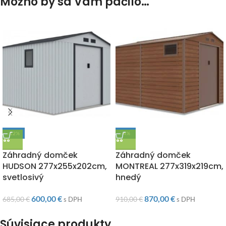
Možno by sa Vám páčilo…
-12%
-4%
DOPRAVA ZADARMO
DOPRAVA ZADARMO
Záhradný domček
Záhradný domček
HUDSON 277x255x202cm,
MONTREAL 277x319x219cm,
svetlosivý
hnedý
600,00
€
870,00
€
685,00
€
910,00
€
s DPH
s DPH
Súvisiace produkty