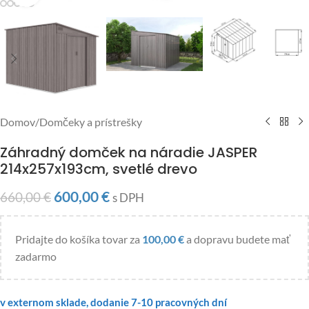
Domov
/
Domčeky a prístrešky
Záhradný domček na náradie JASPER
214x257x193cm, svetlé drevo
600,00
€
660,00
€
s DPH
Pridajte do košíka tovar za
100,00
€
a dopravu budete mať
zadarmo
v externom sklade, dodanie 7-10 pracovných dní