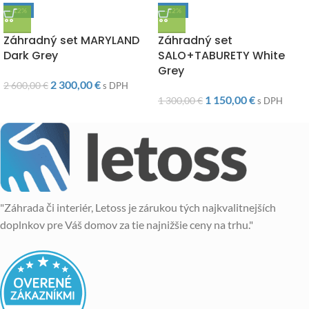
-12%
-12%
DOPRAVA ZADARMO
DOPRAVA ZADARMO
Záhradný set MARYLAND
Záhradný set
Dark Grey
SALO+TABURETY White
Grey
2 300,00
€
2 600,00
€
s DPH
1 150,00
€
1 300,00
€
s DPH
"Záhrada či interiér, Letoss je zárukou tých najkvalitnejších
doplnkov pre Váš domov za tie najnižšie ceny na trhu."