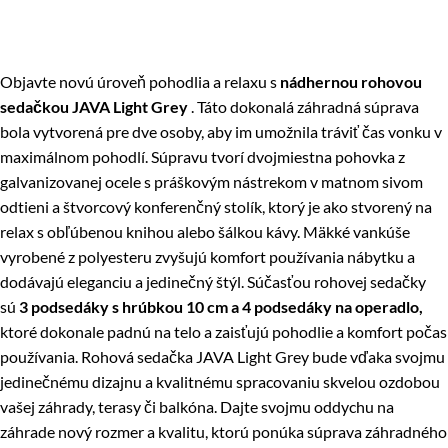
Objavte novú úroveň pohodlia a relaxu s
nádhernou rohovou
sedačkou JAVA Light Grey
. Táto dokonalá záhradná súprava
bola vytvorená pre dve osoby, aby im umožnila tráviť čas vonku v
maximálnom pohodlí. Súpravu tvorí dvojmiestna pohovka z
galvanizovanej ocele s práškovým nástrekom v matnom sivom
odtieni a štvorcový konferenčný stolík, ktorý je ako stvorený na
relax s obľúbenou knihou alebo šálkou kávy. Mäkké vankúše
vyrobené z polyesteru zvyšujú komfort používania nábytku a
dodávajú eleganciu a jedinečný štýl. Súčasťou rohovej sedačky
sú
3 podsedáky s hrúbkou 10 cm a 4 podsedáky na operadlo,
ktoré dokonale padnú na telo a zaisťujú pohodlie a komfort počas
používania. Rohová sedačka JAVA Light Grey bude vďaka svojmu
jedinečnému dizajnu a kvalitnému spracovaniu skvelou ozdobou
vašej záhrady, terasy či balkóna. Dajte svojmu oddychu na
záhrade nový rozmer a kvalitu, ktorú ponúka súprava záhradného