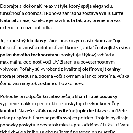
Doprajte si dokonalý relax v štýle, ktorý spája eleganciu,
funkčnosť a odolnosť! Rohová záhradná zostava
Willis Caffe
Natural
z našej kolekcie je navrhnutá tak, aby premenila váš
exteriér na oázu pohodlia.
Jej
robustný hliníkový rám
s práškovým nástrekom zaisťuje
ľahkosť, pevnosť a odolnosť voči korózii, zatiaľ čo
dvojitá vrstva
polkruhového technoratanu
poskytuje štýlový vzhľad a
maximálnu odolnosť voči UV žiareniu a poveternostným
vplyvom. Poťahy sú vyrobené z kvalitnej
olefínovej tkaniny
,
ktorá je priedušná, odolná voči škvrnám a ľahko prateľná, vďaka
čomu váš nábytok zostane dlho ako nový.
Pohodlie pri odpočinku zabezpečujú
8 cm hrubé podušky
vyplnené mäkkou penou, ktoré poskytujú bezkonkurenčný
komfort. Navyše, vďaka
nastaviteľnej opierke hlavy
si môžete
relax prispôsobiť presne podľa svojich potrieb. Trojdielny dizajn
pohovky poskytuje dostatok miesta pre každého, či už si užívate
tiché chvíle s knihou alebo príjemné posedenie s priateľmi.