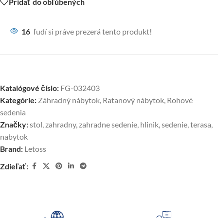
Pridať do obľúbených
16
ľudí si práve prezerá tento produkt!
Katalógové číslo:
FG-032403
Kategórie:
Záhradný nábytok
,
Ratanový nábytok
,
Rohové
sedenia
Značky:
stol
,
zahradny
,
zahradne sedenie
,
hlinik
,
sedenie
,
terasa
,
nabytok
Brand:
Letoss
Zdieľať: