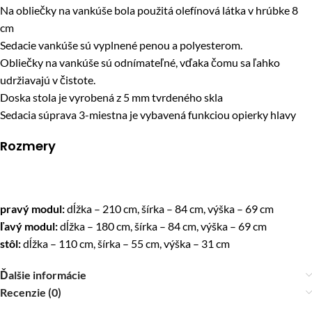
Na obliečky na vankúše bola použitá olefínová látka v hrúbke 8
cm
Sedacie vankúše sú vyplnené penou a polyesterom.
Obliečky na vankúše sú odnímateľné, vďaka čomu sa ľahko
udržiavajú v čistote.
Doska stola je vyrobená z 5 mm tvrdeného skla
Sedacia súprava 3-miestna je vybavená funkciou opierky hlavy
Rozmery
pravý modul:
dĺžka – 210 cm, šírka – 84 cm, výška – 69 cm
ľavý modul:
dĺžka – 180 cm, šírka – 84 cm, výška – 69 cm
stôl:
dĺžka – 110 cm, šírka – 55 cm, výška – 31 cm
Ďalšie informácie
Recenzie (0)