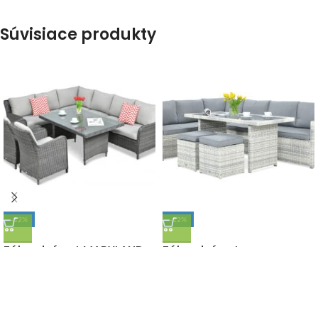
Súvisiace produkty
-12%
-12%
DOPRAVA ZADARMO
DOPRAVA ZADARMO
Záhradný set MARYLAND
Záhradný set
Dark Grey
SALO+TABURETY White
Grey
2 300,00
€
2 600,00
€
s DPH
1 150,00
€
1 300,00
€
s DPH