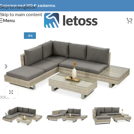
Doprava nad 100 € zadarmo.
Skip to navigation
Skip to main content
Menu
-8%
DOPRAVA ZADARMO
Click to enlarge