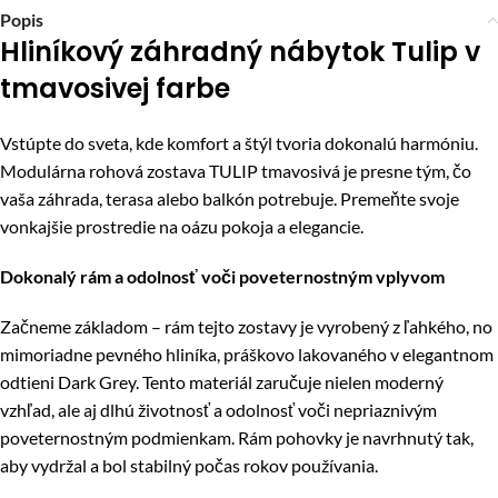
Popis
Hliníkový záhradný nábytok Tulip v
tmavosivej farbe
Vstúpte do sveta, kde komfort a štýl tvoria dokonalú harmóniu.
Modulárna rohová zostava TULIP tmavosivá je presne tým, čo
vaša záhrada, terasa alebo balkón potrebuje. Premeňte svoje
vonkajšie prostredie na oázu pokoja a elegancie.
Dokonalý rám a odolnosť voči poveternostným vplyvom
Začneme základom – rám tejto zostavy je vyrobený z ľahkého, no
mimoriadne pevného hliníka, práškovo lakovaného v elegantnom
odtieni Dark Grey. Tento materiál zaručuje nielen moderný
vzhľad, ale aj dlhú životnosť a odolnosť voči nepriaznivým
poveternostným podmienkam. Rám pohovky je navrhnutý tak,
aby vydržal a bol stabilný počas rokov používania.