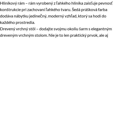
Hliníkový rám – rám vyrobený z ľahkého hliníka zaisťuje pevnosť
konštrukcie pri zachovaní ľahkého tvaru. Šedá prášková farba
dodáva nábytku jedinečný, moderný vzhľad, ktorý sa hodí do
každého prostredia.
Drevený vrchný stôl – dodajte svojmu okoliu šarm s elegantným
dreveným vrchným stolom. Nie je to len praktický prvok, ale aj
vyjadrenie triedy a vysokej kvality spracovania, ktoré dodá vášmu
priestoru jedinečný charakter.
Pohodlné 8 cm hrubé vankúše – odpočívajte v maximálnom
pohodlí vďaka 8 cm hrubému vankúšu z kvalitného polyesteru.
Mäkké, no odolné, zaručuje príjemný zážitok počas dlhých hodín
relaxu na čerstvom vzduchu.
Odolnosť voči poveternostným vplyvom – modulárny rohový
nábytok TULIP bol navrhnutý s ohľadom na trvanlivosť a
odolnosť voči poveternostným vplyvom. Vďaka tomu sa môžete
tešiť z jeho krásy mnoho sezón, bez obáv o jeho stav či vzhľad.
Rozmery