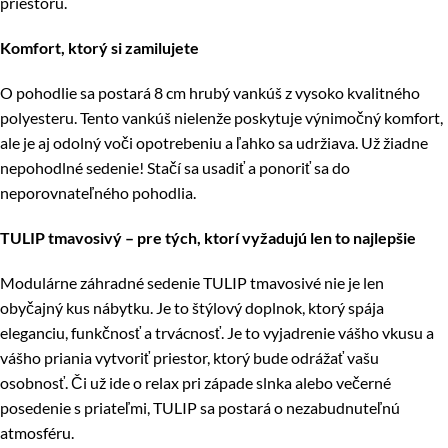
priestoru.
Komfort, ktorý si zamilujete
O pohodlie sa postará 8 cm hrubý vankúš z vysoko kvalitného
polyesteru. Tento vankúš nielenže poskytuje výnimočný komfort,
ale je aj odolný voči opotrebeniu a ľahko sa udržiava. Už žiadne
nepohodlné sedenie! Stačí sa usadiť a ponoriť sa do
neporovnateľného pohodlia.
TULIP tmavosivý – pre tých, ktorí vyžadujú len to najlepšie
Modulárne záhradné sedenie TULIP tmavosivé nie je len
obyčajný kus nábytku. Je to štýlový doplnok, ktorý spája
eleganciu, funkčnosť a trvácnosť. Je to vyjadrenie vášho vkusu a
vášho priania vytvoriť priestor, ktorý bude odrážať vašu
osobnosť. Či už ide o relax pri západe slnka alebo večerné
posedenie s priateľmi, TULIP sa postará o nezabudnuteľnú
atmosféru.