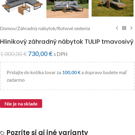
Domov
/
Záhradný nábytok
/
Rohové sedenia
Hliníkový záhradný nábytok TULIP tmavosivý
730,00
€
1 000,00
€
s DPH
Pridajte do košíka tovar za
100,00
€
a dopravu budete mať
zadarmo
Nie je na sklade
Pozrite si aj iné varianty