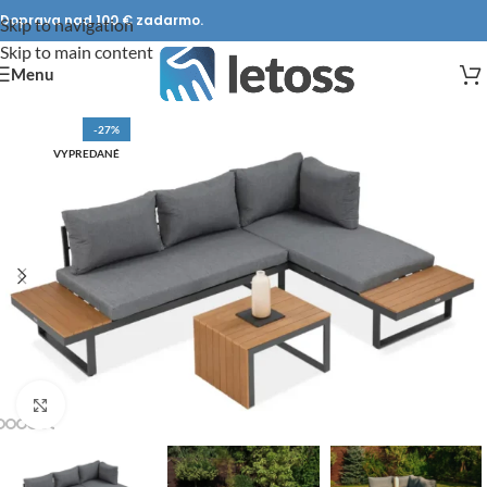
Doprava nad 100 € zadarmo.
Skip to navigation
Skip to main content
Menu
-27%
VYPREDANÉ
DOPRAVA ZADARMO
Click to enlarge