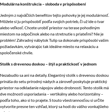
Modulárna konštrukcia – sloboda v prispôsobení
Jedným z najväčších benefitov tejto pohovky je jej modulárnosť.
Môžete si ju prispôsobiť podľa svojich potrieb, či už ide o tvar
alebo veľkosť. Chcete urobiť priestor na terase pohodlným
miestom na odpočinok alebo na stretnutie s priateľmi? Nie je
problém! Záhradný nábytok Tulip sa dokonale prispôsobí vašim
požiadavkám, vytvárajúc tak ideálne miesto na relaxáciu a
spoločenské chvíle.
Stolík s drevenou doskou – štýl a praktickosť v jednom
Nezabudlo sa ani na detaily. Elegantný stolík s drevenou doskou
prináša do setu prírodný nádych a zároveň poskytuje praktický
priestor na odkladanie nápojov alebo drobností. Tento stolík má
dve možnosti usporiadania – vertikálny alebo horizontálny –
podľa toho, ako si to prajete. S touto všestrannosťou si určite
vytvoríte presne ten vzhľad, ktorý sa hodí do vášho vonkajšieho