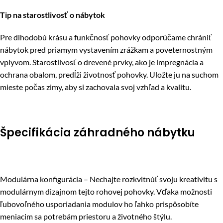
Tip na starostlivosť o nábytok
Pre dlhodobú krásu a funkčnosť pohovky odporúčame chrániť
nábytok pred priamym vystavením zrážkam a poveternostným
vplyvom. Starostlivosť o drevené prvky, ako je impregnácia a
ochrana obalom, predĺži životnosť pohovky. Uložte ju na suchom
mieste počas zimy, aby si zachovala svoj vzhľad a kvalitu.
Špecifikácia záhradného nábytku
Modulárna konfigurácia – Nechajte rozkvitnúť svoju kreativitu s
modulárnym dizajnom tejto rohovej pohovky. Vďaka možnosti
ľubovoľného usporiadania modulov ho ľahko prispôsobíte
meniacim sa potrebám priestoru a životného štýlu.