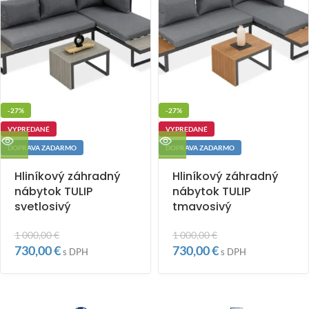
-27%
-27%
VYPREDANÉ
VYPREDANÉ
DOPRAVA ZADARMO
DOPRAVA ZADARMO
Hliníkový záhradný
Hliníkový záhradný
nábytok TULIP
nábytok TULIP
svetlosivý
tmavosivý
1 000,00
€
1 000,00
€
730,00
€
730,00
€
s DPH
s DPH