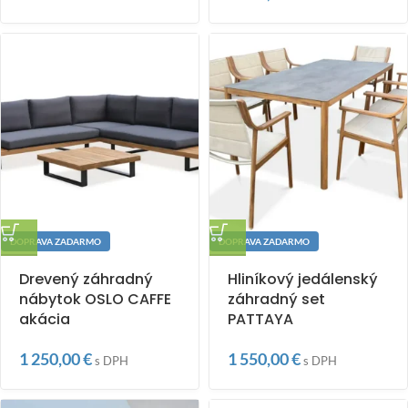
DOPRAVA ZADARMO
DOPRAVA ZADARMO
Drevený záhradný
Hliníkový jedálenský
nábytok OSLO CAFFE
záhradný set
akácia
PATTAYA
1 250,00
€
1 550,00
€
s DPH
s DPH