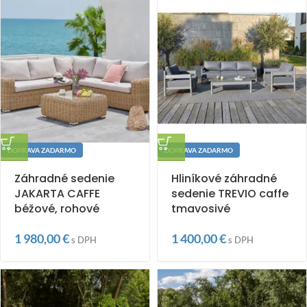
DOPRAVA ZADARMO
DOPRAVA ZADARMO
Záhradné sedenie
Hliníkové záhradné
JAKARTA CAFFE
sedenie TREVIO caffe
béžové, rohové
tmavosivé
1 980,00
€
1 400,00
€
s DPH
s DPH