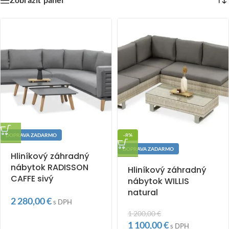
DOPRAVA ZADARMO
-8%
DOPRAVA ZADARMO
Hliníkový záhradný
nábytok RADISSON
Hliníkový záhradný
CAFFE sivý
nábytok WILLIS
natural
2 280,00
€
s DPH
1 200,00
€
1 100,00
€
s DPH