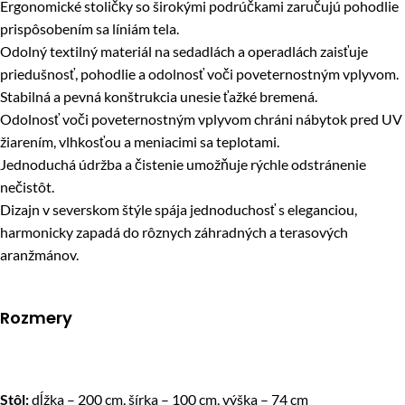
Ergonomické stoličky so širokými podrúčkami zaručujú pohodlie
prispôsobením sa líniám tela.
Odolný textilný materiál na sedadlách a operadlách zaisťuje
priedušnosť, pohodlie a odolnosť voči poveternostným vplyvom.
Stabilná a pevná konštrukcia unesie ťažké bremená.
Odolnosť voči poveternostným vplyvom chráni nábytok pred UV
žiarením, vlhkosťou a meniacimi sa teplotami.
Jednoduchá údržba a čistenie umožňuje rýchle odstránenie
nečistôt.
Dizajn v severskom štýle spája jednoduchosť s eleganciou,
harmonicky zapadá do rôznych záhradných a terasových
aranžmánov.
Rozmery
Stôl:
dĺžka – 200 cm, šírka – 100 cm, výška – 74 cm