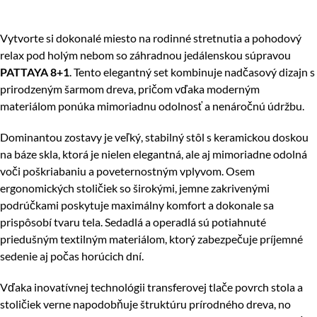
Vytvorte si dokonalé miesto na rodinné stretnutia a pohodový
relax pod holým nebom so záhradnou jedálenskou súpravou
PATTAYA 8+1
. Tento elegantný set kombinuje nadčasový dizajn s
prirodzeným šarmom dreva, pričom vďaka moderným
materiálom ponúka mimoriadnu odolnosť a nenáročnú údržbu.
Dominantou zostavy je veľký, stabilný stôl s keramickou doskou
na báze skla, ktorá je nielen elegantná, ale aj mimoriadne odolná
voči poškriabaniu a poveternostným vplyvom. Osem
ergonomických stoličiek so širokými, jemne zakrivenými
podrúčkami poskytuje maximálny komfort a dokonale sa
prispôsobí tvaru tela. Sedadlá a operadlá sú potiahnuté
priedušným textilným materiálom, ktorý zabezpečuje príjemné
sedenie aj počas horúcich dní.
Vďaka inovatívnej technológii transferovej tlače povrch stola a
stoličiek verne napodobňuje štruktúru prírodného dreva, no