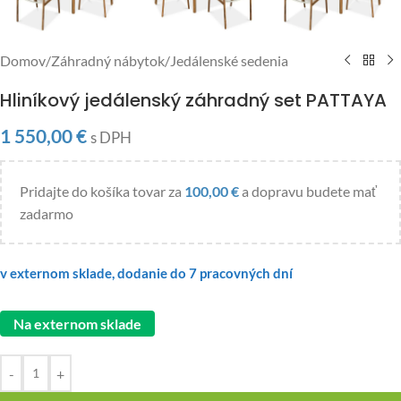
Domov
/
Záhradný nábytok
/
Jedálenské sedenia
Hliníkový jedálenský záhradný set PATTAYA
1 550,00
€
s DPH
Pridajte do košíka tovar za
100,00
€
a dopravu budete mať
zadarmo
v externom sklade, dodanie do 7 pracovných dní
Na externom sklade
-
+