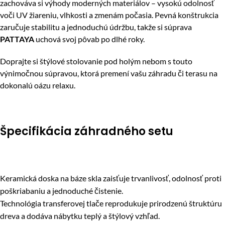
zachováva si výhody moderných materiálov – vysokú odolnosť
voči UV žiareniu, vlhkosti a zmenám počasia. Pevná konštrukcia
zaručuje stabilitu a jednoduchú údržbu, takže si súprava
PATTAYA
uchová svoj pôvab po dlhé roky.
Doprajte si štýlové stolovanie pod holým nebom s touto
výnimočnou súpravou, ktorá premení vašu záhradu či terasu na
dokonalú oázu relaxu.
Špecifikácia záhradného setu
Keramická doska na báze skla zaisťuje trvanlivosť, odolnosť proti
poškriabaniu a jednoduché čistenie.
Technológia transferovej tlače reprodukuje prirodzenú štruktúru
dreva a dodáva nábytku teplý a štýlový vzhľad.