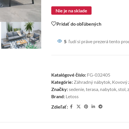
Nie je na sklade
Pridať do obľúbených
5
ľudí si práve prezerá tento pro
Katalógové číslo:
FG-032405
Kategórie:
Záhradný nábytok
,
Kovový 
Značky:
sedenie
,
terasa
,
nabytok
,
stol
,
Brand:
Letoss
Zdieľať: