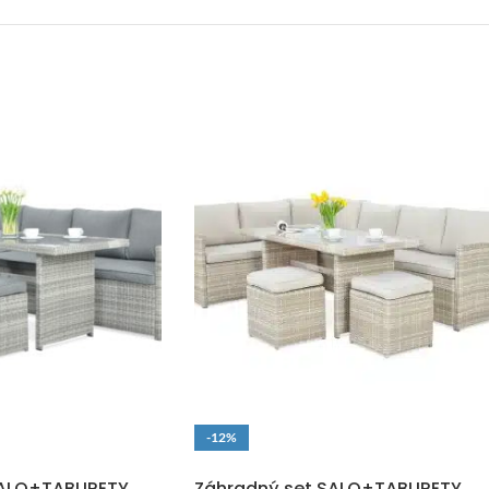
-12%
O
DOPRAVA ZADARMO
SALO+TABURETY
Záhradný set SALO+TABURETY