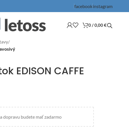
facebook
instagram
0
/
0,00
€
tavy
/
avosivý
tok EDISON CAFFE
a dopravu budete mať zadarmo