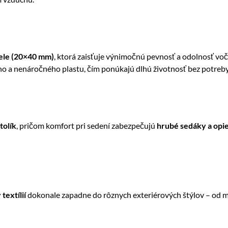
ele (20×40 mm)
, ktorá zaisťuje výnimočnú pevnosť a odolnosť voči
 a nenáročného plastu, čím ponúkajú dlhú životnosť bez potreby
tolík
, pričom komfort pri sedení zabezpečujú
hrubé sedáky a opi
extílií
dokonale zapadne do rôznych exteriérových štýlov – od mi