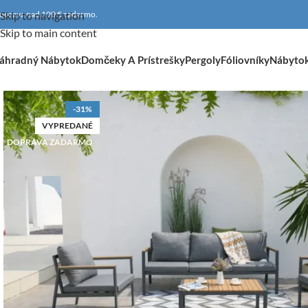
oprava nad 100 € zadarmo.
Skip to navigation
Skip to main content
áhradný Nábytok
Domčeky A Prístrešky
Pergoly
Fóliovníky
Nábyto
-31%
VYPREDANÉ
DOPRAVA ZADARMO