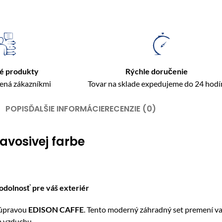
é produkty
Rýchle doručenie
rená zákazníkmi
Tovar na sklade expedujeme do 24 hodí
POPIS
ĎALŠIE INFORMÁCIE
RECENZIE (0)
avosivej farbe
dolnosť pre váš exteriér
 súpravou
EDISON CAFFE
. Tento moderný záhradný set premení va
m vzduchu.