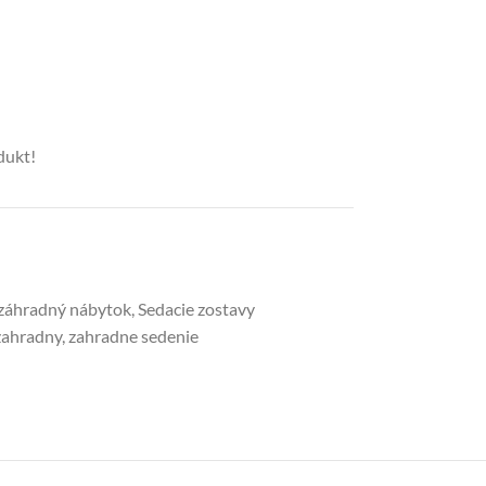
dukt!
záhradný nábytok
,
Sedacie zostavy
zahradny
,
zahradne sedenie