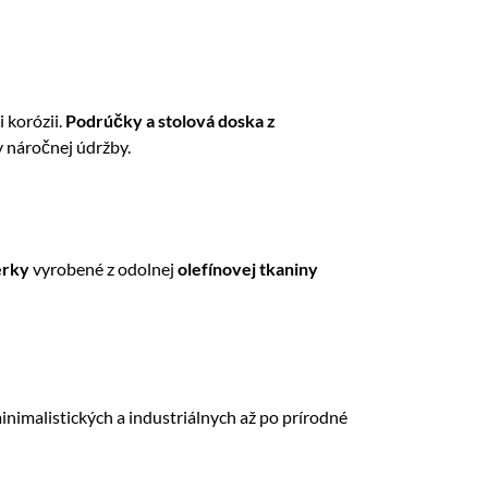
 korózii.
Podrúčky a stolová doska z
 náročnej údržby.
erky
vyrobené z odolnej
olefínovej tkaniny
nimalistických a industriálnych až po prírodné