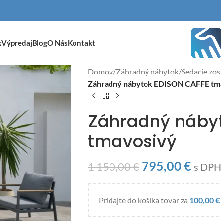
k
Výpredaj
Blog
O Nás
Kontakt
Domov
/
Záhradný nábytok
/
Sedacie zos
Záhradný nábytok EDISON CAFFE tm
Záhradný náby
tmavosivý
795,00
€
1 150,00
€
s DPH
Pridajte do košíka tovar za
100,00
€