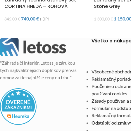
CORTINA HNEDÁ – ROHOVÁ
Stone Grey
740,00
€
1 150,0
845,00
€
1 300,00
€
s DPH
Všetko o nákup
"Záhrada či interiér, Letoss je zárukou
tých najkvalitnejších doplnkov pre Váš
Všeobecné obchod
domov za tie najnižšie ceny na trhu."
Reklamačný poriad
Poučenie o ochrane
používaní cookies
Zásady používania 
Formulár na odstúp
Reklamačný formul
Odstúpiť od zmluv