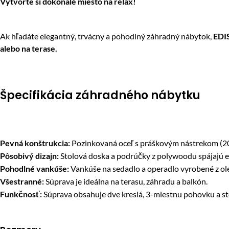
Vytvorte si dokonalé miesto na relax!
Ak hľadáte elegantný, trvácny a pohodlný záhradný nábytok,
EDI
alebo na terase.
Špecifikácia záhradného nábytku
Pevná konštrukcia:
Pozinkovaná oceľ s práškovým nástrekom (20×
Pôsobivý dizajn:
Stolová doska a podrúčky z polywoodu spájajú es
Pohodlné vankúše:
Vankúše na sedadlo a operadlo vyrobené z olef
Všestranné:
Súprava je ideálna na terasu, záhradu a balkón.
Funkčnosť:
Súprava obsahuje dve kreslá, 3-miestnu pohovku a st