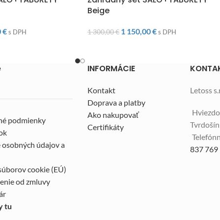
Beige
0
€
1 150,00
€
1 300,00
€
s DPH
s DPH
e
INFORMÁCIE
KONTA
Kontakt
Letoss s.r
Doprava a platby
Hviezdo
Ako nakupovať
né podmienky
Tvrdoší
Certifikáty
ok
Telefónn
 osobných údajov a
837 769
súborov cookie (EÚ)
enie od zmluvy
ár
y tu