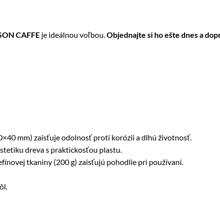
SON CAFFE
je ideálnou voľbou.
Objednajte si ho ešte dnes a dop
40 mm) zaisťuje odolnosť proti korózii a dlhú životnosť.
tetiku dreva s praktickosťou plastu.
ínovej tkaniny (200 g) zaisťujú pohodlie pri používaní.
ôl.