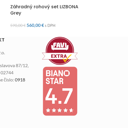
DOPRAVA ZADARMO
DOPRAVA ZAD
Záhradný rohový set LIZBONA
Záhradný set
Grey
Grey
560,00
€
2 05
590,00
€
2 240,00
€
s DPH
KT
.o.
slavova 87/12,
n 02744
e číslo:
0918