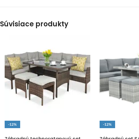
Súvisiace produkty
-12%
-12%
DOPRAVA ZADARMO
DOPRAVA ZADARM
Záhradný technoratanový set
Záhradný set 