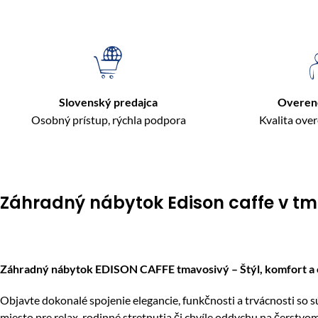
Slovenský predajca
Overen
Osobný prístup, rýchla podpora
Kvalita ove
Záhradný nábytok Edison caffe v tm
Záhradný nábytok EDISON CAFFE tmavosivý – Štýl, komfort a o
Objavte dokonalé spojenie elegancie, funkčnosti a trvácnosti so
miesto pre relax, rodinné stretnutia či chvíle oddychu na čerstvo