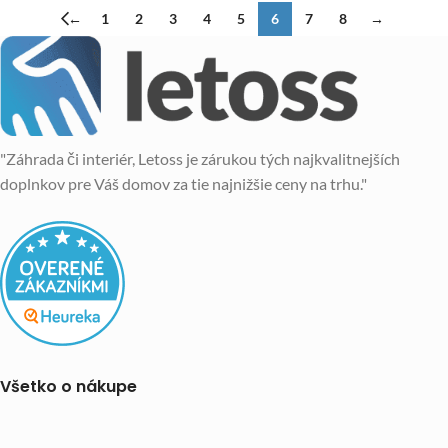
←
1
2
3
4
5
6
7
8
→
"Záhrada či interiér, Letoss je zárukou tých najkvalitnejších
doplnkov pre Váš domov za tie najnižšie ceny na trhu."
Všetko o nákupe