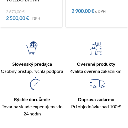
2 900,00
€
2 670,00
€
s DPH
2 500,00
€
s DPH
Slovenský predajca
Overené produkty
Osobný prístup, rýchla podpora
Kvalita overená zákazníkmi
Rýchle doručenie
Doprava zadarmo
Tovar na sklade expedujeme do
Pri objednávke nad 100 €
24 hodín