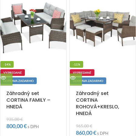
-14%
-11%
VYPREDANÉ
VYPREDANÉ
DOPRAVA ZADARMO
DOPRAVA ZADARMO
Záhradný set
Záhradný set
CORTINA FAMILY –
CORTINA
HNEDÁ
ROHOVÁ+KRESLO,
HNEDÁ
935,00
€
800,00
€
965,00
€
s DPH
860,00
€
s DPH