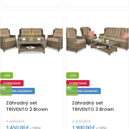
-10%
-11%
VYPREDANÉ
VYPREDANÉ
DOPRAVA ZADARMO
DOPRAVA ZADARMO
Záhradný set
Záhradný set
TRIVENTO 2 Brown
TRIVENTO 3 Brown
1 620,00
€
2 130,00
€
1 450,00
€
1 900,00
€
s DPH
s DPH