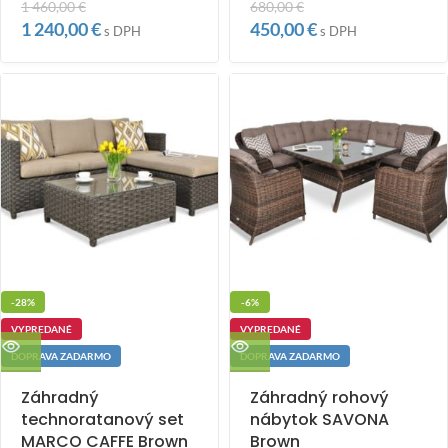
1 460,00
€
680,00
€
1 240,00
€
450,00
€
s DPH
s DPH
-28%
-6%
VYPREDANÉ
VYPREDANÉ
DOPRAVA ZADARMO
DOPRAVA ZADARMO
Záhradný
Záhradný rohový
technoratanový set
nábytok SAVONA
MARCO CAFFE Brown
Brown