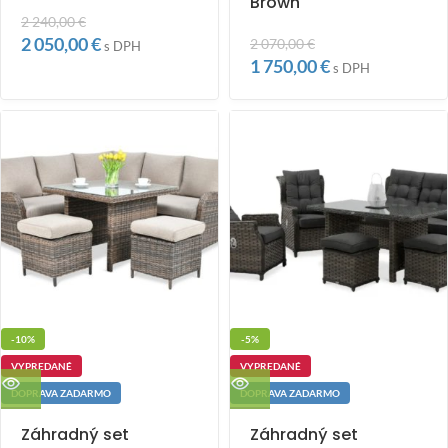
Brown
2 240,00
€
2 050,00
€
2 070,00
€
s DPH
1 750,00
€
s DPH
-10%
-5%
VYPREDANÉ
VYPREDANÉ
DOPRAVA ZADARMO
DOPRAVA ZADARMO
Záhradný set
Záhradný set