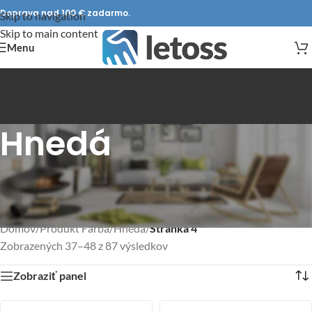
Doprava nad 100 € zadarmo.
Skip to navigation
Skip to main content
Menu
Hnedá
Domov
/
Produkt Farba
/
Hnedá
/
Stránka 4
Zobrazených 37–48 z 87 výsledkov
Zobraziť panel