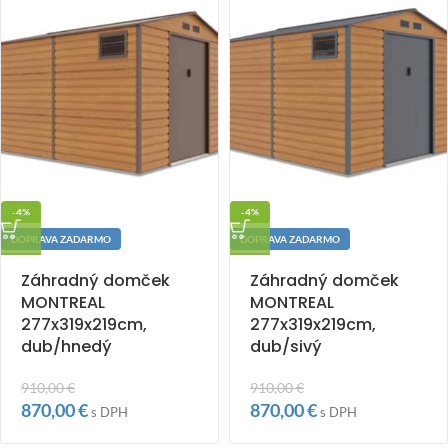
-4%
-4%
DOPRAVA ZADARMO
DOPRAVA ZADARMO
Záhradný domček
Záhradný domček
MONTREAL
MONTREAL
277x319x219cm,
277x319x219cm,
dub/hnedý
dub/sivý
910,00
€
910,00
€
870,00
€
870,00
€
s DPH
s DPH