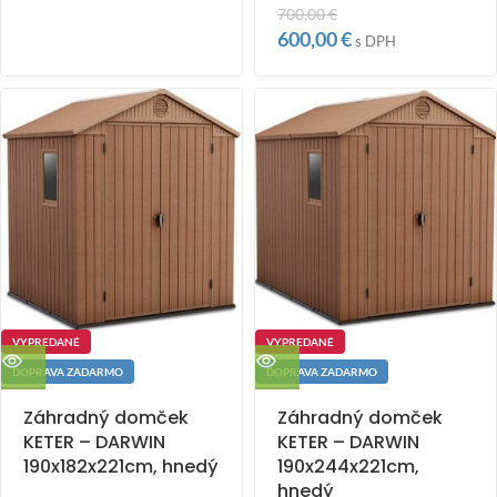
700,00
€
600,00
€
s DPH
VYPREDANÉ
VYPREDANÉ
DOPRAVA ZADARMO
DOPRAVA ZADARMO
Záhradný domček
Záhradný domček
KETER – DARWIN
KETER – DARWIN
190x182x221cm, hnedý
190x244x221cm,
hnedý