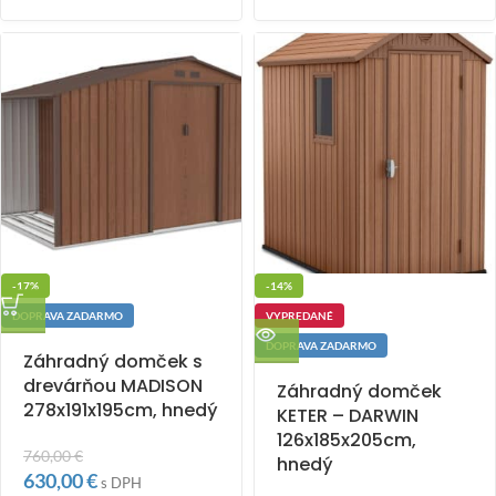
-17%
-14%
DOPRAVA ZADARMO
VYPREDANÉ
DOPRAVA ZADARMO
Záhradný domček s
drevárňou MADISON
Záhradný domček
278x191x195cm, hnedý
KETER – DARWIN
126x185x205cm,
760,00
€
hnedý
630,00
€
s DPH