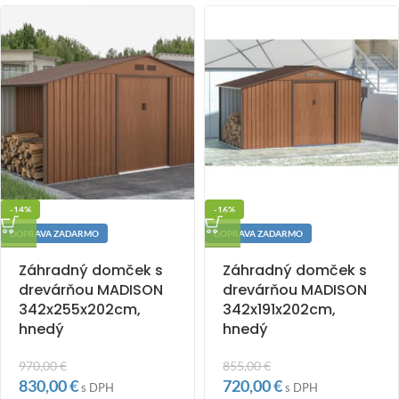
-14%
-16%
DOPRAVA ZADARMO
DOPRAVA ZADARMO
Záhradný domček s
Záhradný domček s
drevárňou MADISON
drevárňou MADISON
342x255x202cm,
342x191x202cm,
hnedý
hnedý
970,00
€
855,00
€
830,00
€
720,00
€
s DPH
s DPH