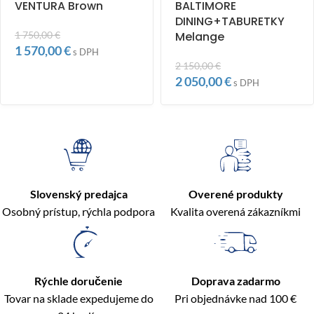
VENTURA Brown
BALTIMORE
DINING+TABURETKY
1 750,00
€
Melange
1 570,00
€
s DPH
2 150,00
€
2 050,00
€
s DPH
Slovenský predajca
Overené produkty
Osobný prístup, rýchla podpora
Kvalita overená zákazníkmi
Rýchle doručenie
Doprava zadarmo
Tovar na sklade expedujeme do
Pri objednávke nad 100 €