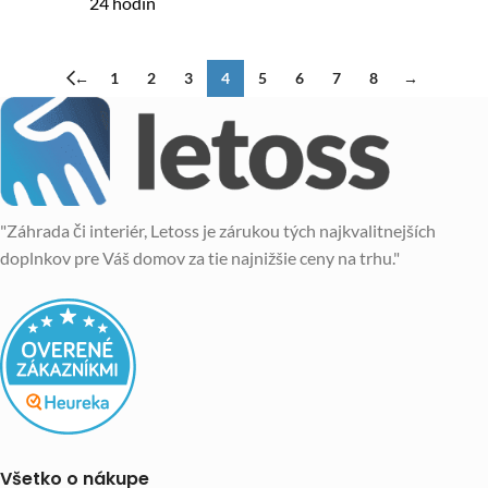
24 hodín
←
1
2
3
4
5
6
7
8
→
"Záhrada či interiér, Letoss je zárukou tých najkvalitnejších
doplnkov pre Váš domov za tie najnižšie ceny na trhu."
Všetko o nákupe