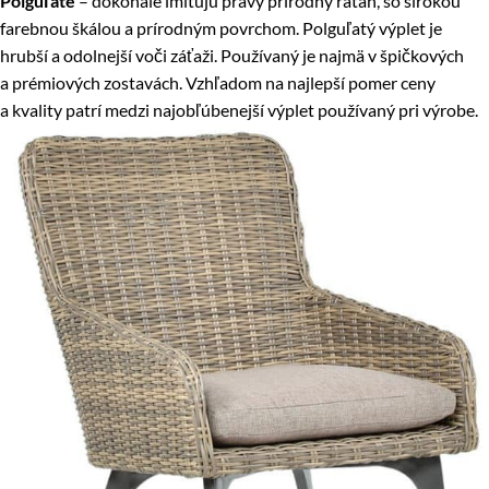
Polguľaté
– dokonale imitujú pravý prírodný ratan, so širokou
farebnou škálou a prírodným povrchom. Polguľatý výplet je
hrubší a odolnejší voči záťaži. Používaný je najmä v špičkových
a prémiových zostavách. Vzhľadom na najlepší pomer ceny
a kvality patrí medzi najobľúbenejší výplet používaný pri výrobe.