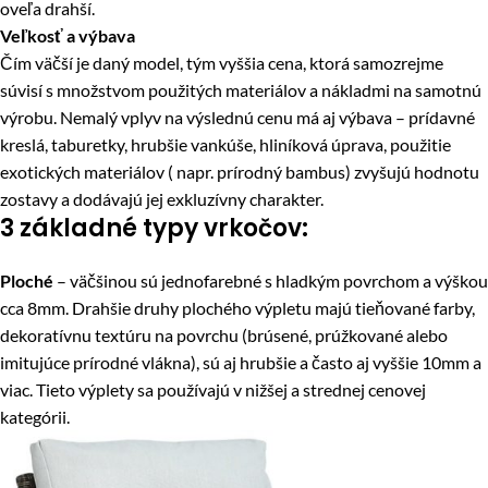
oveľa drahší.
Veľkosť a výbava
Čím väčší je daný model, tým vyššia cena, ktorá samozrejme
súvisí s množstvom použitých materiálov a nákladmi na samotnú
výrobu. Nemalý vplyv na výslednú cenu má aj výbava – prídavné
kreslá, taburetky, hrubšie vankúše, hliníková úprava, použitie
exotických materiálov ( napr. prírodný bambus) zvyšujú hodnotu
zostavy a dodávajú jej exkluzívny charakter.
3 základné typy vrkočov:
Ploché
– väčšinou sú jednofarebné s hladkým povrchom a výškou
cca 8mm. Drahšie druhy plochého výpletu majú tieňované farby,
dekoratívnu textúru na povrchu (brúsené, prúžkované alebo
imitujúce prírodné vlákna), sú aj hrubšie a často aj vyššie 10mm a
viac. Tieto výplety sa používajú v nižšej a strednej cenovej
kategórii.