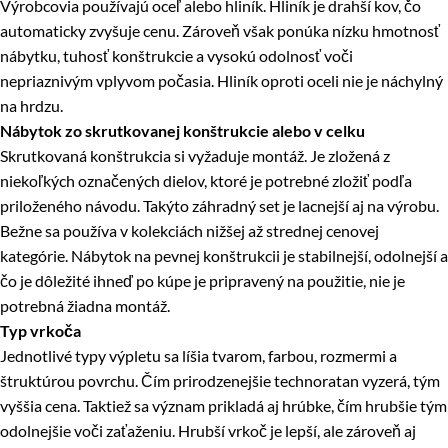
Výrobcovia používajú oceľ alebo hliník. Hliník je drahší kov, čo
automaticky zvyšuje cenu. Zároveň však ponúka nízku hmotnosť
nábytku, tuhosť konštrukcie a vysokú odolnosť voči
nepriaznivým vplyvom počasia. Hliník oproti oceli nie je náchylný
na hrdzu.
Nábytok zo skrutkovanej konštrukcie alebo v celku
Skrutkovaná konštrukcia si vyžaduje montáž. Je zložená z
niekoľkých označených dielov, ktoré je potrebné zložiť podľa
priloženého návodu. Takýto záhradný set je lacnejší aj na výrobu.
Bežne sa používa v kolekciách nižšej až strednej cenovej
kategórie. Nábytok na pevnej konštrukcii je stabilnejší, odolnejší a
čo je dôležité ihneď po kúpe je pripravený na použitie, nie je
potrebná žiadna montáž.
Typ vrkoča
Jednotlivé typy výpletu sa líšia tvarom, farbou, rozmermi a
štruktúrou povrchu. Čím prirodzenejšie technoratan vyzerá, tým
vyššia cena. Taktiež sa význam prikladá aj hrúbke, čím hrubšie tým
odolnejšie voči zaťaženiu. Hrubší vrkoč je lepší, ale zároveň aj