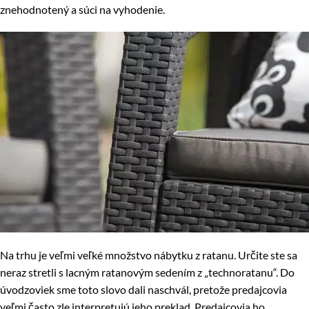
znehodnotený a súci na vyhodenie.
Na trhu je veľmi veľké množstvo nábytku z ratanu. Určite ste sa
neraz stretli s lacným ratanovým sedením z „technoratanu“. Do
úvodzoviek sme toto slovo dali naschvál, pretože predajcovia
veľmi často zle interpretujú jeho preklad. Predajcovia ho