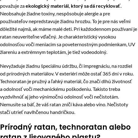
považuje za
ekologický materiál, ktorý sa dá recyklovať.
Neobsahuje žiadne toxíny, nespôsobuje alergie a pre
používateľov nepredstavuje žiadnu hrozbu. To je pre nás veľmi
dôležité najmä, ak máme malé deti. Pri každodennom používaní je
ratan neuveriteľne vďačný. Je charakteristický vysokou
odolnosťou voči meniacim sa poveternostným podmienkam, UV
žiareniu a extrémnym teplotám, je tiež vodeodolný.
Nevyžaduje žiadnu špeciálnu údržbu, či impregnáciu, na rozdiel
od prírodných materiálov. V exteriéri môže ostať 365 dní v roku.
Technoratan je pružný a ľahký materiál, čo značí dlhú životnosť
a odolnosť voči mechanickému poškodeniu. Takisto treba
vyzdvihnúť aj jeho výnimočnú odolnosť voči nečistotám.
Nemusíte sa báť, že váš ratan zničí káva alebo víno. Nečistoty
stačí utrieť navlhčenou handričkou.
Prírodný ratan, technoratan alebo
ratan z lisovaného plastu?