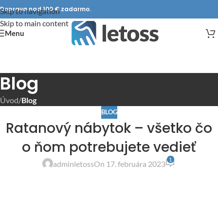
Doprava nad 100 € zadarmo.
Skip to navigation
Skip to main content
Menu
Blog
Úvod
/
Blog
BLOG
Ratanový nábytok – všetko čo
o ňom potrebujete vedieť
1
adminletoss
On 17. februára 2023