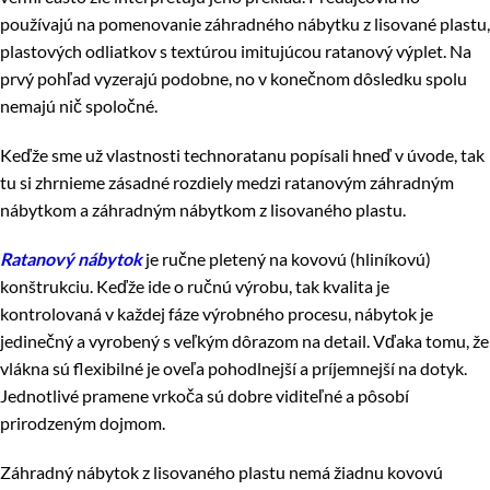
používajú na pomenovanie záhradného nábytku z lisované plastu,
plastových odliatkov s textúrou imitujúcou ratanový výplet. Na
prvý pohľad vyzerajú podobne, no v konečnom dôsledku spolu
nemajú nič spoločné.
Keďže sme už vlastnosti technoratanu popísali hneď v úvode, tak
tu si zhrnieme zásadné rozdiely medzi ratanovým záhradným
nábytkom a záhradným nábytkom z lisovaného plastu.
Ratanový nábytok
je ručne pletený na kovovú (hliníkovú)
konštrukciu. Keďže ide o ručnú výrobu, tak kvalita je
kontrolovaná v každej fáze výrobného procesu, nábytok je
jedinečný a vyrobený s veľkým dôrazom na detail. Vďaka tomu, že
vlákna sú flexibilné je oveľa pohodlnejší a príjemnejší na dotyk.
Jednotlivé pramene vrkoča sú dobre viditeľné a pôsobí
prirodzeným dojmom.
Záhradný nábytok z lisovaného plastu nemá žiadnu kovovú