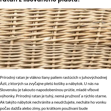
Prírodný ratan je vlákno liany paliem rastúcich v juhovýchodnej
Ázii, z ktorých sa zvyčajne pletú košíky a nábytok. U nás na
Slovensku je takouto napodobeninou prútie, mladé vŕbové
výhonky. Prírodný ratan je tuhý, nemá pružnosť a rýchlo starne.
Ak takýto nábytok nechránite a neudržujete, necháte ho vonku
počas dažďa alebo zimy, po krátkom používaní bude