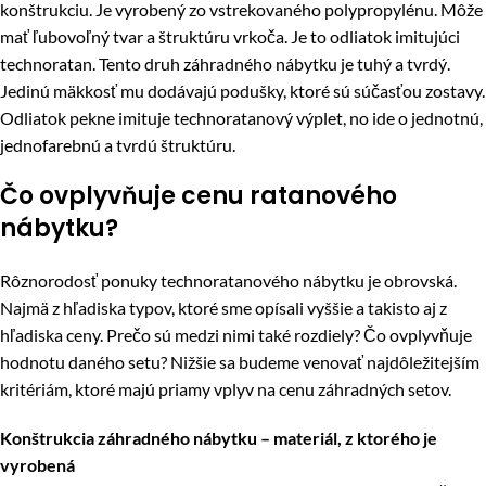
konštrukciu. Je vyrobený zo vstrekovaného polypropylénu. Môže
mať ľubovoľný tvar a štruktúru vrkoča. Je to odliatok imitujúci
technoratan. Tento druh záhradného nábytku je tuhý a tvrdý.
Jedinú mäkkosť mu dodávajú podušky, ktoré sú súčasťou zostavy.
Odliatok pekne imituje technoratanový výplet, no ide o jednotnú,
jednofarebnú a tvrdú štruktúru.
Čo ovplyvňuje cenu ratanového
nábytku?
Rôznorodosť ponuky technoratanového nábytku je obrovská.
Najmä z hľadiska typov, ktoré sme opísali vyššie a takisto aj z
hľadiska ceny. Prečo sú medzi nimi také rozdiely? Čo ovplyvňuje
hodnotu daného setu? Nižšie sa budeme venovať najdôležitejším
kritériám, ktoré majú priamy vplyv na cenu záhradných setov.
Konštrukcia záhradného nábytku – materiál, z ktorého je
vyrobená