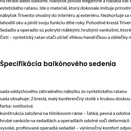
na terase alebo balkóne. Nábytok pôsobí elegantne a nabáda vás 
estetického ratanu. Ide o materiál, ktorý dokonale imituje príro
nábytok Trivento vhodný do interiéru aj exteriéru. Nezhoršuje sa
lahodili oku a plnili svoju funkciu dlhé roky. Pohodlné kreslá Tr
Sedadlo a operadlo sú pokryté mäkkými, hrubými vankúšmi, ktoré 
čistí – syntetický ratan stačí utrieť vlhkou handričkou a oblieč
Špecifikácia balkónového sedenia
sada oddychového záhradného nábytku zo syntetického ratanu
sada obsahuje: 2 kreslá, malý konferenčný stolík s hrubou doskou
farba: svetlosivá
konštrukcia založená na hliníkovom ráme – ľahká, pevná a odolná 
hrubé vankúše na sedadlách a operadlách odolné voči deformácii
vysoké, profilované operadlá sedadiel – výnimočný komfort odpo