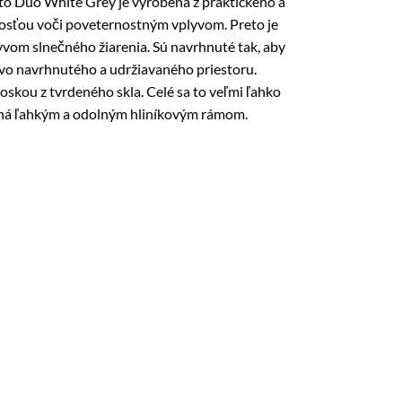
nto Duo White Grey je vyrobená z praktického a
lnosťou voči poveternostným vplyvom. Preto je
lyvom slnečného žiarenia. Sú navrhnuté tak, aby
livo navrhnutého a udržiavaného priestoru.
skou z tvrdeného skla. Celé sa to veľmi ľahko
e daná ľahkým a odolným hliníkovým rámom.