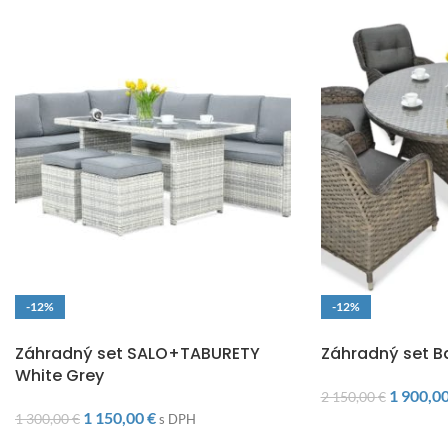
-12%
-12%
DOPRAVA ZADARMO
DOPRAVA ZADARM
Záhradný set SALO+TABURETY
Záhradný set B
White Grey
1 900,0
2 150,00
€
1 150,00
€
1 300,00
€
s DPH