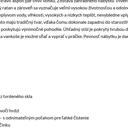
stráviť aspoň pár chvíľ vonku. Zostava záhradného nábytku Trive
dný ratan a zároveň sa vyznačuje veľmi vysokou životnosťou a odo
 vplyvom vody, vlhkosti, vysokých a nízkych teplôt, nevybledne vp
ivento majú tradičný tvar, vďaka čomu dokonale zapadnú do starost
poskytujú výnimočné pohodlie. Úhľadný stôl je pokrytý hrubou do
ky na vankúše je možné sňať a vyprať v práčke. Pevnosť nábytku j
 z tvrdeného skla
voči hrdzi
 – s odnímateľným poťahom pre ľahké čistenie
činku