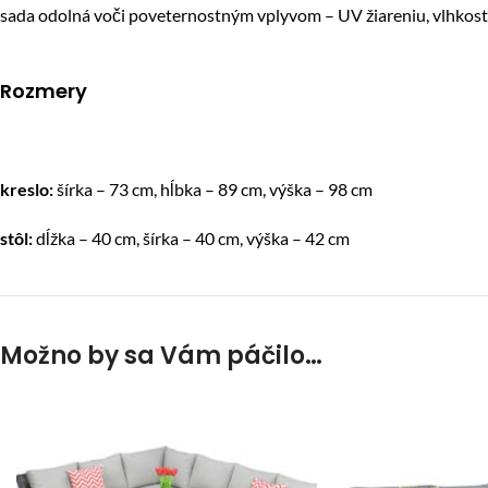
sada odolná voči poveternostným vplyvom – UV žiareniu, vlhkost
Rozmery
kreslo:
šírka – 73 cm, hĺbka – 89 cm, výška – 98 cm
stôl:
dĺžka – 40 cm, šírka – 40 cm, výška – 42 cm
Možno by sa Vám páčilo…