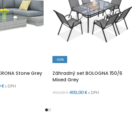
-11%
O
DOPRAVA ZADARMO
ERONA Stone Grey
Záhradný set BOLOGNA 150/6
Mixed Grey
0
€
s DPH
400,00
€
450,00
€
s DPH