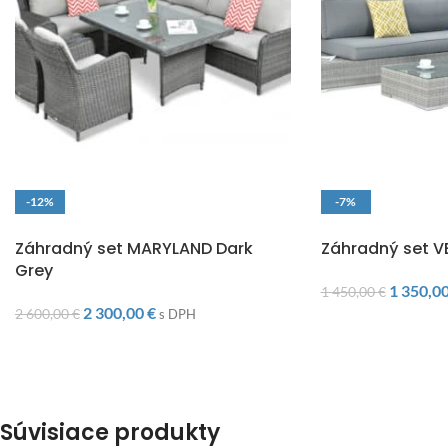
-12%
-7%
DOPRAVA ZADARMO
DOPRAVA ZADARM
Záhradný set MARYLAND Dark
Záhradný set V
Grey
1 350,0
1 450,00
€
2 300,00
€
2 600,00
€
s DPH
Súvisiace produkty