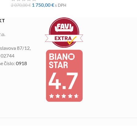
1 750,00
€
2 070,00
€
s DPH
KT
.o.
slavova 87/12,
n 02744
e číslo:
0918