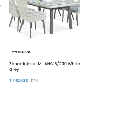
VYPREDANÉ
-14%
DOPRAVA ZADARMO
VYPREDANÉ
Záhradný set MILANO 6/200 White
DOPRAVA ZAD
Grey
Záhradný set
Melange Whi
1 740,00
€
s DPH
1 90
2 200,00
€