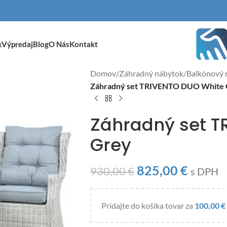
k
Výpredaj
Blog
O Nás
Kontakt
Domov
/
Záhradný nábytok
/
Balkónový 
Záhradný set TRIVENTO DUO White
Záhradný set T
Grey
825,00
€
930,00
€
s DPH
Pridajte do košíka tovar za
100,00
€