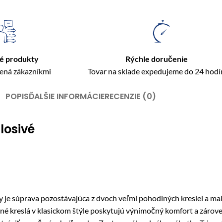
é produkty
Rýchle doručenie
rená zákazníkmi
Tovar na sklade expedujeme do 24 hodí
POPIS
ĎALŠIE INFORMÁCIE
RECENZIE (0)
losivé
 je súprava pozostávajúca z dvoch veľmi pohodlných kresiel a malé
nné kreslá v klasickom štýle poskytujú výnimočný komfort a zárov