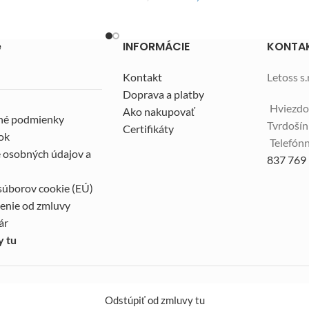
e
INFORMÁCIE
KONTA
Kontakt
Letoss s.r
Doprava a platby
Hviezdo
Ako nakupovať
né podmienky
Tvrdoší
Certifikáty
ok
Telefónn
 osobných údajov a
837 769
súborov cookie (EÚ)
enie od zmluvy
ár
y tu
Odstúpiť od zmluvy tu