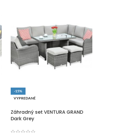
-15%
-15%
VYPREDANÉ
VYPREDANÉ
DOPRAVA ZADARMO
DOPRAVA ZAD
Záhradný set VENTURA GRAND
Záhradný se
Dark Grey
Brown
1 75
2 070,00
€