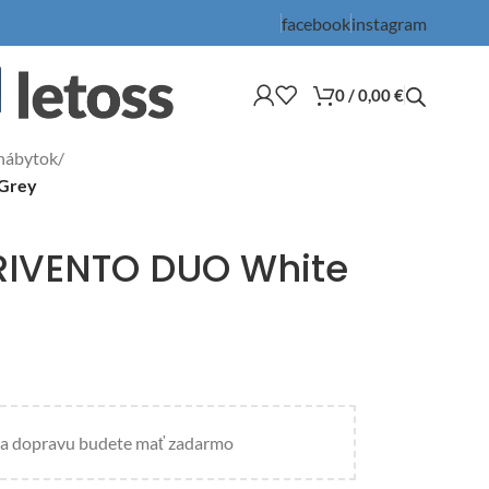
facebook
instagram
0
/
0,00
€
nábytok
/
 Grey
RIVENTO DUO White
a dopravu budete mať zadarmo