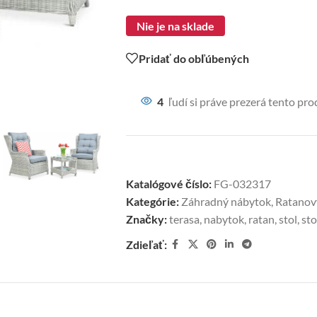
Nie je na sklade
Pridať do obľúbených
4
ľudí si práve prezerá tento pro
Katalógové číslo:
FG-032317
Kategórie:
Záhradný nábytok
,
Ratanov
Značky:
terasa
,
nabytok
,
ratan
,
stol
,
sto
Zdieľať: