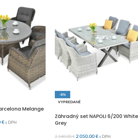
-8%
O
VYPREDANÉ
arcelona Melange
DOPRAVA ZADARMO
Záhradný set NAPOLI 6/200 White
0
€
Grey
s DPH
2 050,00
€
2 240,00
€
s DPH