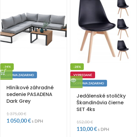
-24%
-28%
DOPRAVA ZADARMO
VYPREDANÉ
DOPRAVA ZADARMO
Hliníkové záhradné
sedenie PASADENA
Jedálenské stoličky
Dark Grey
Škandinávia čierne
SET 4ks
1 375,00
€
1 050,00
€
s DPH
152,00
€
110,00
€
s DPH