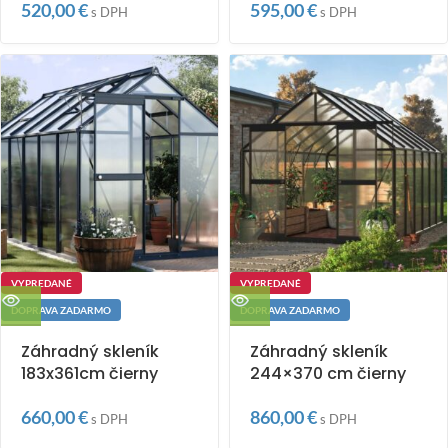
520,00
€
595,00
€
s DPH
s DPH
VYPREDANÉ
VYPREDANÉ
DOPRAVA ZADARMO
DOPRAVA ZADARMO
Záhradný skleník
Záhradný skleník
183x361cm čierny
244×370 cm čierny
660,00
€
860,00
€
s DPH
s DPH