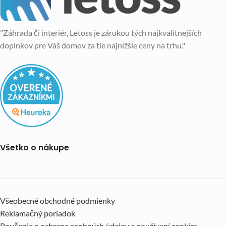
"Záhrada či interiér, Letoss je zárukou tých najkvalitnejších
doplnkov pre Váš domov za tie najnižšie ceny na trhu."
Všetko o nákupe
Všeobecné obchodné podmienky
Reklamačný poriadok
Poučenie o ochrane osobných údajov a používaní cookies