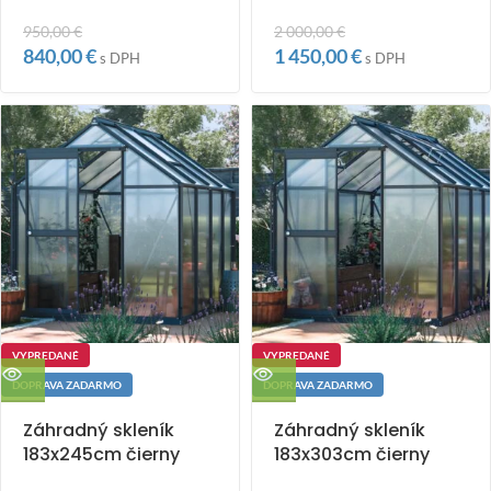
950,00
€
2 000,00
€
840,00
€
1 450,00
€
s DPH
s DPH
VYPREDANÉ
VYPREDANÉ
DOPRAVA ZADARMO
DOPRAVA ZADARMO
Záhradný skleník
Záhradný skleník
183x245cm čierny
183x303cm čierny