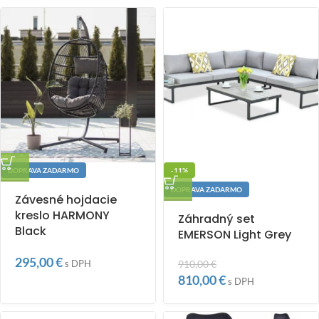
DOPRAVA ZADARMO
-11%
DOPRAVA ZADARMO
Závesné hojdacie
kreslo HARMONY
Záhradný set
Black
EMERSON Light Grey
295,00
€
s DPH
910,00
€
810,00
€
s DPH