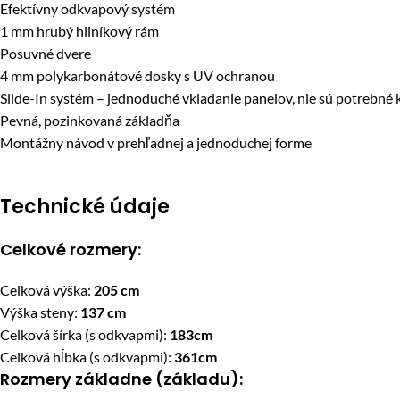
Efektívny odkvapový systém
1 mm hrubý hliníkový rám
Posuvné dvere
4 mm polykarbonátové dosky s UV ochranou
Slide-In systém – jednoduché vkladanie panelov, nie sú potrebné 
Pevná, pozinkovaná základňa
Montážny návod v prehľadnej a jednoduchej forme
Technické údaje
Celkové rozmery:
Celková výška:
205 cm
Výška steny:
137 cm
Celková šírka (s odkvapmi):
183cm
Celková hĺbka (s odkvapmi):
361cm
Rozmery základne (základu):