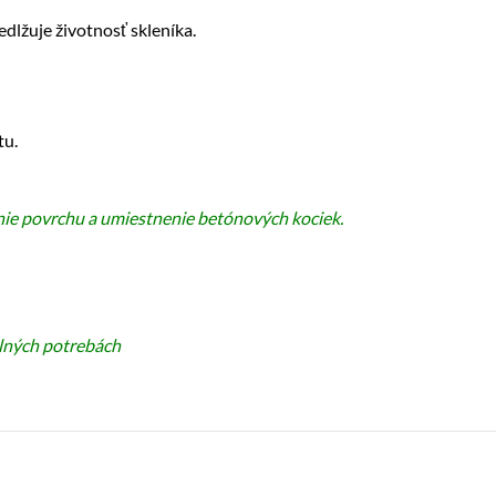
dlžuje životnosť skleníka.
tu.
anie povrchu a umiestnenie betónových kociek.
elných potrebách