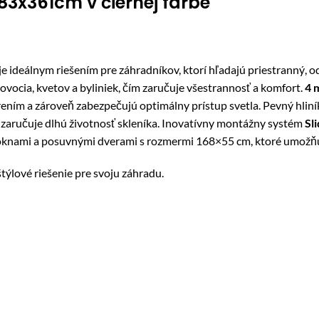
83x361cm v čiernej farbe
je ideálnym riešením pre záhradníkov, ktorí hľadajú priestranný, od
vocia, kvetov a byliniek, čím zaručuje všestrannosť a komfort.
4 
rením a zároveň zabezpečujú optimálny prístup svetla. Pevný hli
zaručuje dlhú životnosť skleníka. Inovatívny montážny systém
Sl
i oknami a posuvnými dverami s rozmermi 168×55 cm, ktoré umožňuj
štýlové riešenie pre svoju záhradu.