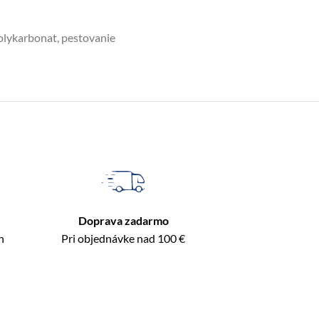
olykarbonat
,
pestovanie
Doprava zadarmo
n
Pri objednávke nad 100 €