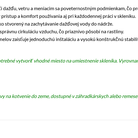
či dažďu, vetru a meniacim sa poveternostným podmienkam, čo pre
rístup a komfort používania aj pri každodennej práci v skleníku.
ako stvorený na zachytávanie dažďovej vody do nádrže.
právnu cirkuláciu vzduchu, čo priaznivo pôsobí na rastliny.
lov zaisťuje jednoduchú inštaláciu a vysokú konštrukčnú stabili
potrebné vytvoriť vhodné miesto na umiestnenie skleníka. Vyrovn
otvy na kotvenie do zeme, dostupné v záhradkárskych alebo remes