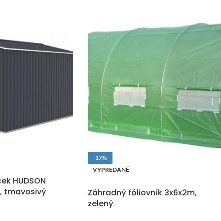
-17%
O
VYPREDANÉ
ček HUDSON
DOPRAVA ZADARMO
, tmavosivý
Záhradný fóliovník 3x6x2m,
zelený