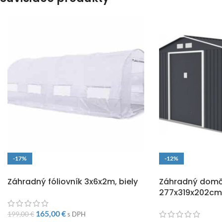
-17%
-12%
DOPRAVA ZADARMO
DOPRAVA ZADARM
Záhradný fóliovník 3x6x2m, biely
Záhradný dom
277x319x202cm
165,00
€
199,00
€
s DPH