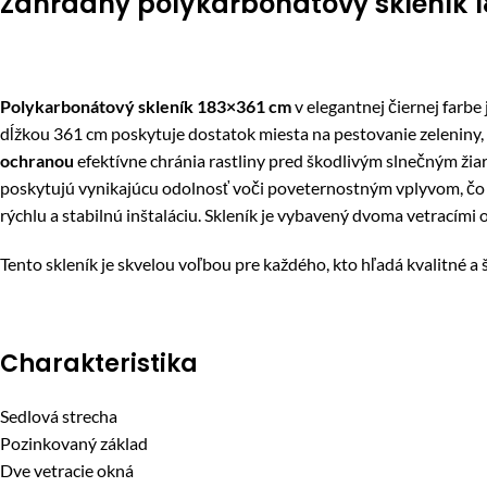
Záhradný polykarbonátový skleník 1
Polykarbonátový skleník 183×361 cm
v elegantnej čiernej farbe 
dĺžkou 361 cm poskytuje dostatok miesta na pestovanie zeleniny, o
ochranou
efektívne chránia rastliny pred škodlivým slnečným žia
poskytujú vynikajúcu odolnosť voči poveternostným vplyvom, čo 
rýchlu a stabilnú inštaláciu. Skleník je vybavený dvoma vetracím
Tento skleník je skvelou voľbou pre každého, kto hľadá kvalitné a 
Charakteristika
Sedlová strecha
Pozinkovaný základ
Dve vetracie okná