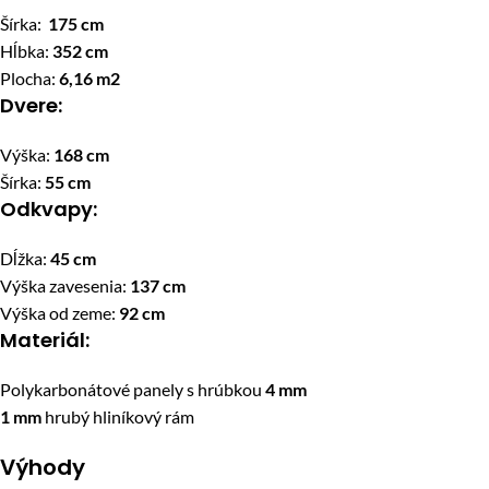
Šírka:
175 cm
Hĺbka:
352 cm
Plocha:
6,16 m2
Dvere:
Výška:
168 cm
Šírka:
55 cm
Odkvapy:
Dĺžka:
45 cm
Výška zavesenia:
137 cm
Výška od zeme:
92 cm
Materiál:
Polykarbonátové panely s hrúbkou
4 mm
1 mm
hrubý hliníkový rám
Výhody