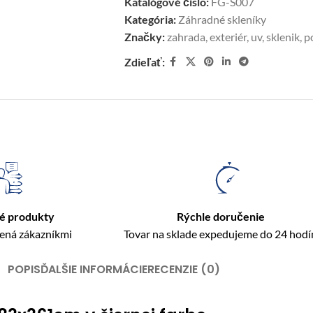
Katalógové číslo:
FG-S007
Kategória:
Záhradné skleníky
Značky:
zahrada
,
exteriér
,
uv
,
sklenik
,
p
Zdieľať:
é produkty
Rýchle doručenie
rená zákazníkmi
Tovar na sklade expedujeme do 24 hodí
POPIS
ĎALŠIE INFORMÁCIE
RECENZIE (0)