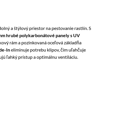
olný a štýlový priestor na pestovanie rastlín. S
mm hrubé polykarbonátové panely s UV
níkový rám a pozinkovaná oceľová základňa
ide-In
eliminuje potrebu klipov, čím uľahčuje
ú ľahký prístup a optimálnu ventiláciu.