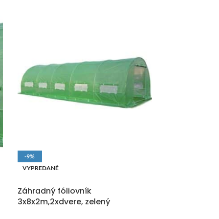
-9%
-11%
VYPREDANÉ
VYPREDANÉ
DOPRAVA ZADARMO
DOPRAVA ZAD
Záhradný fóliovník
Záhradný do
3x8x2m,2xdvere, zelený
MANOR PENT 