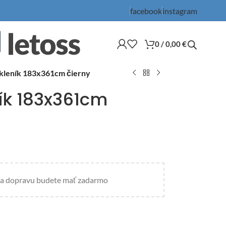
facebook
instagram
0
/
0,00
€
kleník 183x361cm čierny
ík 183x361cm
a dopravu budete mať zadarmo