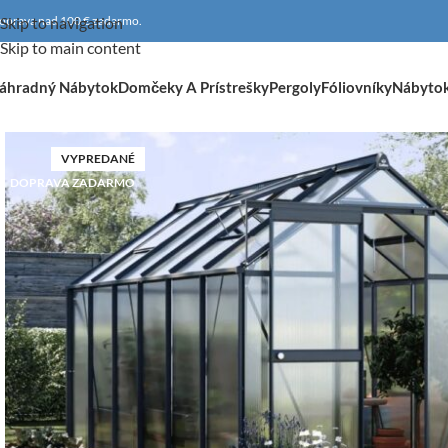
oprava nad 100 € zadarmo.
Skip to navigation
Skip to main content
áhradný Nábytok
Domčeky A Prístrešky
Pergoly
Fóliovníky
Nábyto
VYPREDANÉ
DOPRAVA ZADARMO