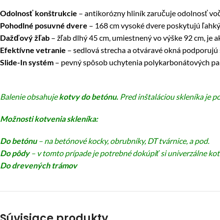
Odolnosť konštrukcie
– antikorózny hliník zaručuje odolnosť vo
Pohodlné posuvné dvere
– 168 cm vysoké dvere poskytujú ľahký p
Dažďový žľab
– žľab dlhý 45 cm, umiestnený vo výške 92 cm, je 
Efektívne vetranie
– sedlová strecha a otváravé okná podporujú s
Slide-In systém
– pevný spôsob uchytenia polykarbonátových pane
Balenie obsahuje
kotvy do betónu.
Pred inštaláciou skleníka je 
Možnosti kotvenia skleníka:
Do betónu
– na betónové kocky, obrubníky, DT tvárnice, a pod.
Do pôdy
– v tomto prípade je potrebné dokúpiť si univerzálne k
Do drevených trámov
Súvisiace produkty