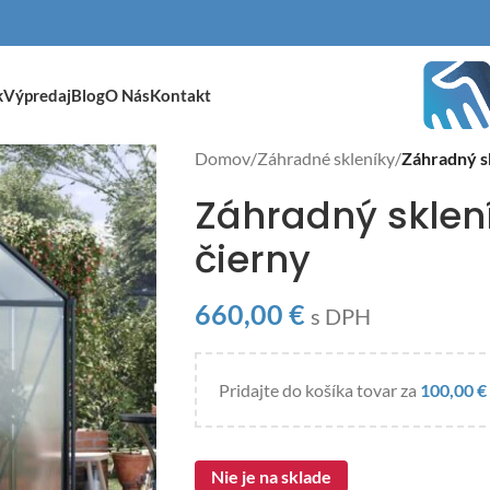
k
Výpredaj
Blog
O Nás
Kontakt
Domov
/
Záhradné skleníky
/
Záhradný s
Záhradný sklen
čierny
660,00
€
s DPH
Pridajte do košíka tovar za
100,00
€
Nie je na sklade