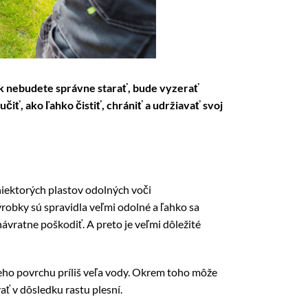
ok nebudete správne starať, bude vyzerať
iť, ako ľahko čistiť, chrániť a udržiavať svoj
niektorých plastov odolných voči
robky sú spravidla veľmi odolné a ľahko sa
ávratne poškodiť. A preto je veľmi dôležité
jeho povrchu príliš veľa vody. Okrem toho môže
ť v dôsledku rastu plesní.