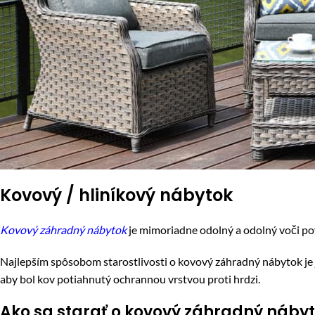
Kovový / hliníkový nábytok
Kovový záhradný nábytok
je mimoriadne odolný a odolný voči pov
Najlepším spôsobom starostlivosti o kovový záhradný nábytok je 
aby bol kov potiahnutý ochrannou vrstvou proti hrdzi.
Ako sa starať o kovový záhradný náby