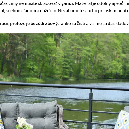
as zimy nemusíte skladovať v garáži. Materiál je odolný aj voči n
ami, snehom, ľadom a dažďom. Nezabudnite z neho pri uskladnení 
cií, pretože je
bezúdržbový
, ľahko sa čistí a v zime sa dá sklado