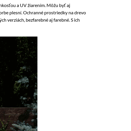
lhkosťou a UV žiarením. Môžu byť aj
orbe plesní. Ochranné prostriedky na drevo
ch verziách, bezfarebné aj farebné. S ich