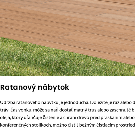
Ratanový nábytok
Údržba ratanového nábytku je jednoduchá. Dôležité je raz alebo d
trávi čas vonku, môže sa naň dostať matný trus alebo zaschnuté bl
oleja, ktorý uľahčuje čistenie a chráni drevo pred praskaním aleb
konferenčných stolíkoch, možno čistiť bežným čistiacim prostried