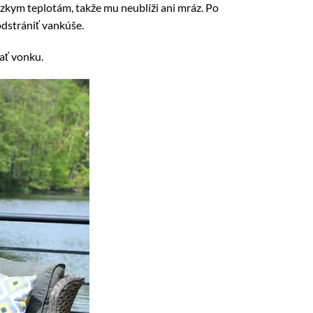
ízkym teplotám, takže mu neublíži ani mráz. Po
odstrániť vankúše.
vať vonku.