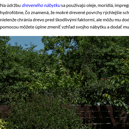
Na údržbu
dreveného nábytku
sa používajú oleje, moridlá, impre
hydrofóbne, čo znamená, že mokré drevené povrchy rýchlejšie sch
nielenže chránia drevo pred škodlivými faktormi, ale môžu mu doda
pomocou môžete úplne zmeniť vzhľad svojho nábytku a dodať mu f