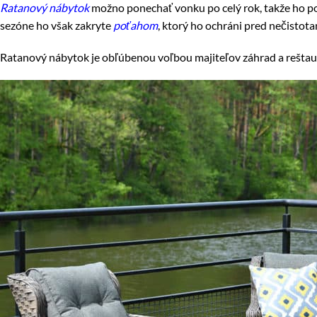
Ratanový nábytok
možno ponechať vonku po celý rok, takže ho poč
sezóne ho však zakryte
poťahom
, ktorý ho ochráni pred nečistot
Ratanový nábytok je obľúbenou voľbou majiteľov záhrad a reštaurá