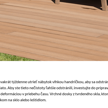
vakrát týždenne utrieť nábytok vlhkou handričkou, aby sa odstrán
ato. Aby ste tieto nečistoty ľahšie odstránili, investujte do príp
o deformáciou v priebehu času. Vrchné dosky z tvrdeného skla, kto
kom na sklo alebo leštidlom.