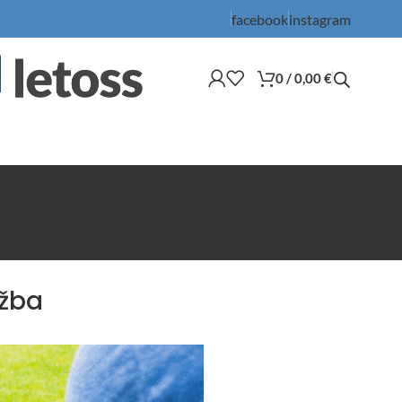
facebook
instagram
0
/
0,00
€
ržba