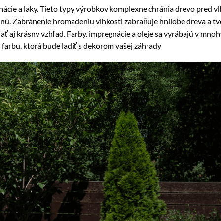
gnácie a laky. Tieto typy výrobkov komplexne chránia drevo pred v
nú. Zabránenie hromadeniu vlhkosti zabraňuje hnilobe dreva a tv
ť aj krásny vzhľad. Farby, impregnácie a oleje sa vyrábajú v mnohý
arbu, ktorá bude ladiť s dekorom vašej záhrady