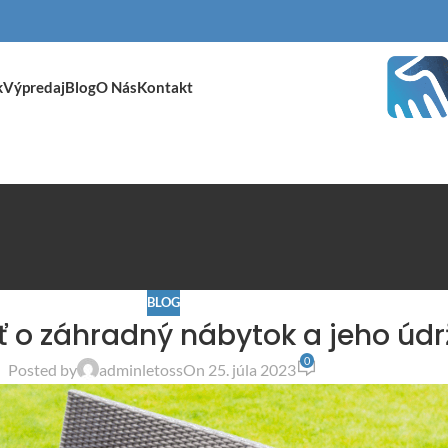
k
Výpredaj
Blog
O Nás
Kontakt
BLOG
sť o záhradný nábytok a jeho úd
0
Posted by
adminletoss
On 25. júla 2023