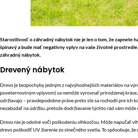
Starostlivosť o záhradný nábytok nie je len o tom, že zapnete
špinavý a bude mať negatívny vplyv na vaše životné prostredie. 
záhradný nábytok.
Drevený nábytok
Drevo je bezpochyby jedným z najvýhodnejších materiálov na vý
poveternostným vplyvom) sa nemôže vyrovnať prirodzenej kráse, un
udržiavajú – pravdepodobne práve preto ste sa rozhodli pre ich k
nezabúdať na údržbu, pretože dodržiavanie týchto rád vám môže d
Drevo nie je odolné voči poškodeniu vlhkosťou. Môže napučať vlhk
drevo poškodiť UV žiarenie zo slnečného svetla. To spôsobuje, že