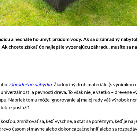
 hadicu a necháte ho umyť prúdom vody. Ak sa o záhradný nábyt
Ak chcete získať čo najlepšie vyzerajúcu záhradu, musíte sa nauč
robu
záhradného nábytku
. Žiadny iný druh materiálu (s výnimkou 
iverzálnosti a pevnosti dreva. To však nie je všetko – drevené vý
úpu. Napriek tomu môže ignorovanie aj malej rady váš výrobok nen
obre poslúžiť.
osťou, zmršťovať sa, keď vyschne, a stať sa poréznym, keď je na 
 drevo časom stmavne alebo dokonca začne hniť alebo sa rozpadáva