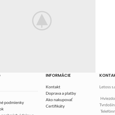
e
INFORMÁCIE
KONTA
Furniture
 lacus bibendum pulvinar
Kontakt
Letoss s.r
Doprava a platby
Hviezdo
Ako nakupovať
né podmienky
Tvrdoší
Certifikáty
ok
Telefónn