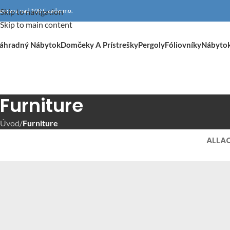
oprava nad 100 € zadarmo.
Skip to navigation
Skip to main content
áhradný Nábytok
Domčeky A Prístrešky
Pergoly
Fóliovníky
Nábyto
Furniture
Úvod
/
Furniture
ALL
A