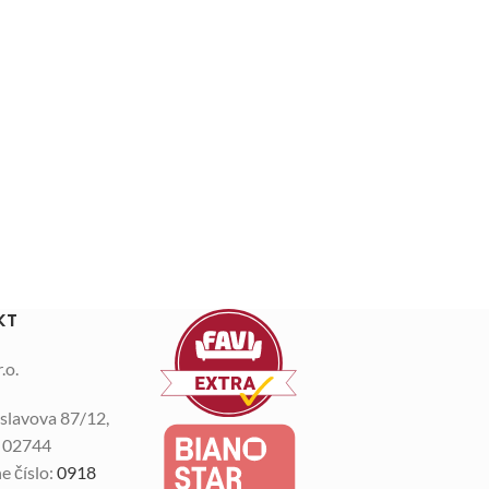
KT
.o.
slavova 87/12,
n 02744
e číslo:
0918