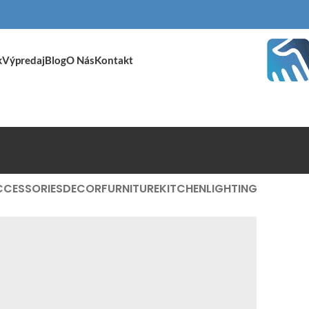
k
Výpredaj
Blog
O Nás
Kontakt
CCESSORIES
DECOR
FURNITURE
KITCHEN
LIGHTING