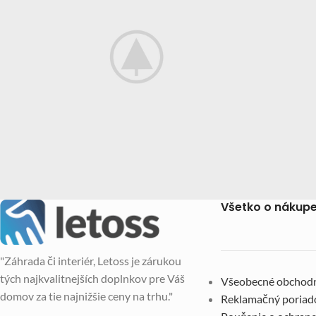
Všetko o nákup
Furniture
Netus eu mollis hac dignis
A
"Záhrada či interiér, Letoss je zárukou
tých najkvalitnejších doplnkov pre Váš
Všeobecné obchod
domov za tie najnižšie ceny na trhu."
Reklamačný poriad