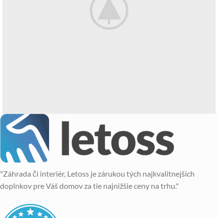
A lacus bibendum pulvinar
Furniture
"Záhrada či interiér, Letoss je zárukou tých najkvalitnejších
doplnkov pre Váš domov za tie najnižšie ceny na trhu."