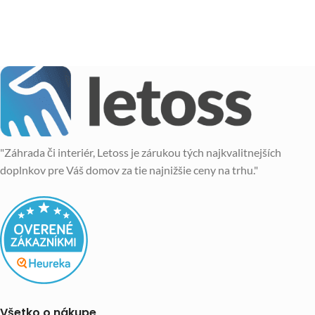
"Záhrada či interiér, Letoss je zárukou tých najkvalitnejších
doplnkov pre Váš domov za tie najnižšie ceny na trhu."
Všetko o nákupe