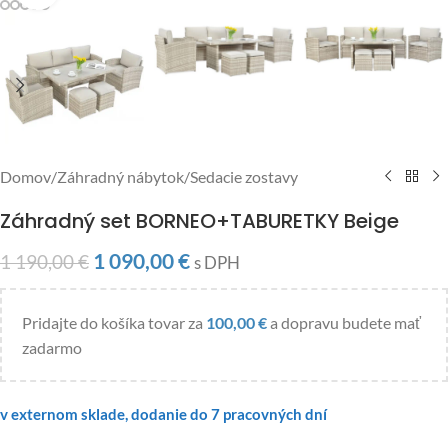
Domov
/
Záhradný nábytok
/
Sedacie zostavy
Záhradný set BORNEO+TABURETKY Beige
1 090,00
€
1 190,00
€
s DPH
Pridajte do košíka tovar za
100,00
€
a dopravu budete mať
zadarmo
v externom sklade, dodanie do 7 pracovných dní