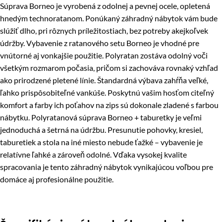
Súprava Borneo je vyrobená z odolnej a pevnej ocele, opletená
hnedým technoratanom. Ponúkaný záhradný nábytok vám bude
slúžiť dlho, pri rôznych príležitostiach, bez potreby akejkoľvek
údržby. Vybavenie z ratanového setu Borneo je vhodné pre
vnútorné aj vonkajšie použitie. Polyratan zostáva odolný voči
všetkým rozmarom počasia, pričom si zachováva rovnaký vzhľad
ako prirodzené pletené línie. Štandardná výbava zahŕňa veľké,
ľahko prispôsobiteľné vankúše. Poskytnú vašim hosťom citeľný
komfort a farby ich poťahov na zips sú dokonale zladené s farbou
nábytku. Polyratanová súprava Borneo + taburetky je veľmi
jednoduchá a šetrná na údržbu. Presunutie pohovky, kresiel,
taburetiek a stola na iné miesto nebude ťažké – vybavenie je
relatívne ľahké a zároveň odolné. Vďaka vysokej kvalite
spracovania je tento záhradný nábytok vynikajúcou voľbou pre
domáce aj profesionálne použitie.