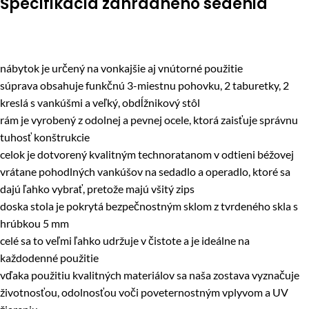
Špecifikácia záhradného sedenia
nábytok je určený na vonkajšie aj vnútorné použitie
súprava obsahuje funkčnú 3-miestnu pohovku, 2 taburetky, 2
kreslá s vankúšmi a veľký, obdĺžnikový stôl
rám je vyrobený z odolnej a pevnej ocele, ktorá zaisťuje správnu
tuhosť konštrukcie
celok je dotvorený kvalitným technoratanom v odtieni béžovej
vrátane pohodlných vankúšov na sedadlo a operadlo, ktoré sa
dajú ľahko vybrať, pretože majú všitý zips
doska stola je pokrytá bezpečnostným sklom z tvrdeného skla s
hrúbkou 5 mm
celé sa to veľmi ľahko udržuje v čistote a je ideálne na
každodenné použitie
vďaka použitiu kvalitných materiálov sa naša zostava vyznačuje
životnosťou, odolnosťou voči poveternostným vplyvom a UV