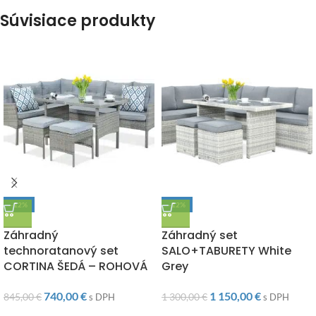
Súvisiace produkty
-12%
-12%
DOPRAVA ZADARMO
DOPRAVA ZADARMO
Záhradný
Záhradný set
technoratanový set
SALO+TABURETY White
CORTINA ŠEDÁ – ROHOVÁ
Grey
740,00
€
1 150,00
€
845,00
€
1 300,00
€
s DPH
s DPH