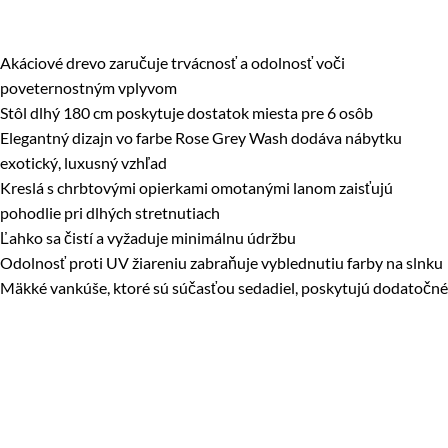
Akáciové drevo zaručuje trvácnosť a odolnosť voči
poveternostným vplyvom
Stôl dlhý 180 cm poskytuje dostatok miesta pre 6 osôb
Elegantný dizajn vo farbe Rose Grey Wash dodáva nábytku
exotický, luxusný vzhľad
Kreslá s chrbtovými opierkami omotanými lanom zaisťujú
pohodlie pri dlhých stretnutiach
Ľahko sa čistí a vyžaduje minimálnu údržbu
Odolnosť proti UV žiareniu zabraňuje vyblednutiu farby na slnku
Mäkké vankúše, ktoré sú súčasťou sedadiel, poskytujú dodatočné
pohodlie pri sedení
Nábytok sa ľahko montuje, čo uľahčuje prípravu na použitie.
Komplexná záhradná úprava v originálnom štýle vďaka možnosti
zladiť s ostatnými prvkami série Dover
Tlmené farby nábytku umožňujú rôzne aranžmány s prírodnými
materiálmi