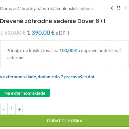
Domov
/
Záhradný nábytok
/
Jedálenské sedenia
Drevené záhradné sedenie Dover 6+1
1 390,00
€
1 510,00
€
s DPH
Pridajte do košíka tovar za
100,00
€
a dopravu budete mať
zadarmo
v externom sklade, dodanie do 7 pracovných dní
Na externom sklade
-
+
PRIDAŤ DO KOŠÍKA