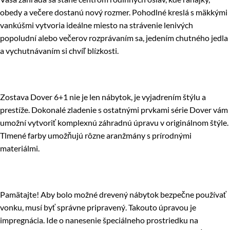
obedy a večere dostanú nový rozmer. Pohodlné kreslá s mäkkými
vankúšmi vytvoria ideálne miesto na strávenie lenivých
popoludní alebo večerov rozprávaním sa, jedením chutného jedla
a vychutnávaním si chvíľ blízkosti.
Zostava Dover 6+1 nie je len nábytok, je vyjadrením štýlu a
prestíže. Dokonalé zladenie s ostatnými prvkami série Dover vám
umožní vytvoriť komplexnú záhradnú úpravu v originálnom štýle.
Tlmené farby umožňujú rôzne aranžmány s prírodnými
materiálmi.
Pamätajte! Aby bolo možné drevený nábytok bezpečne používať
vonku, musí byť správne pripravený. Takouto úpravou je
impregnácia. Ide o nanesenie špeciálneho prostriedku na