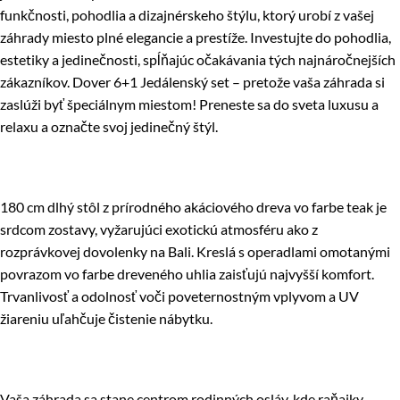
funkčnosti, pohodlia a dizajnérskeho štýlu, ktorý urobí z vašej
záhrady miesto plné elegancie a prestíže. Investujte do pohodlia,
estetiky a jedinečnosti, spĺňajúc očakávania tých najnáročnejších
zákazníkov. Dover 6+1 Jedálenský set – pretože vaša záhrada si
zaslúži byť špeciálnym miestom! Preneste sa do sveta luxusu a
relaxu a označte svoj jedinečný štýl.
180 cm dlhý stôl z prírodného akáciového dreva vo farbe teak je
srdcom zostavy, vyžarujúci exotickú atmosféru ako z
rozprávkovej dovolenky na Bali. Kreslá s operadlami omotanými
povrazom vo farbe dreveného uhlia zaisťujú najvyšší komfort.
Trvanlivosť a odolnosť voči poveternostným vplyvom a UV
žiareniu uľahčuje čistenie nábytku.
Vaša záhrada sa stane centrom rodinných osláv, kde raňajky,