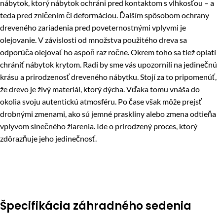
nábytok, ktorý nábytok ochráni pred kontaktom s vlhkosťou – a
teda pred zničením či deformáciou. Ďalším spôsobom ochrany
dreveného zariadenia pred poveternostnými vplyvmi je
olejovanie. V závislosti od množstva použitého dreva sa
odporúča olejovať ho aspoň raz ročne. Okrem toho sa tiež oplatí
chrániť nábytok krytom. Radi by sme vás upozornili na jedinečnú
krásu a prirodzenosť dreveného nábytku. Stojí za to pripomenúť,
že drevo je živý materiál, ktorý dýcha. Vďaka tomu vnáša do
okolia svoju autentickú atmosféru. Po čase však môže prejsť
drobnými zmenami, ako sú jemné praskliny alebo zmena odtieňa
vplyvom slnečného žiarenia. Ide o prirodzený proces, ktorý
zdôrazňuje jeho jedinečnosť.
Špecifikácia záhradného sedenia