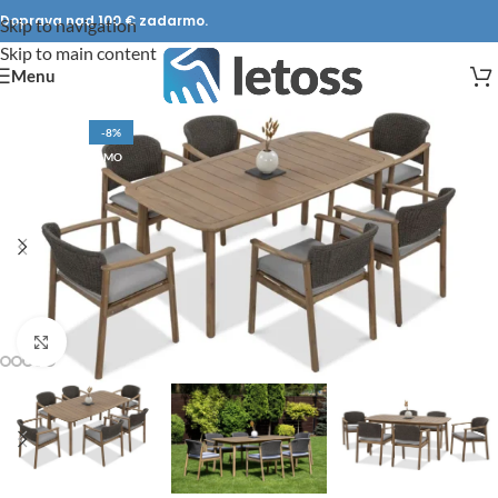
Doprava nad 100 € zadarmo.
Skip to navigation
Skip to main content
Menu
-8%
DOPRAVA ZADARMO
Click to enlarge