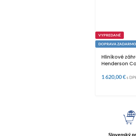
VYPREDANÉ
DOPRAVA ZADARM
Hliníkové záh
Henderson Ca
1 620,00
€
s DP
Slovenský p