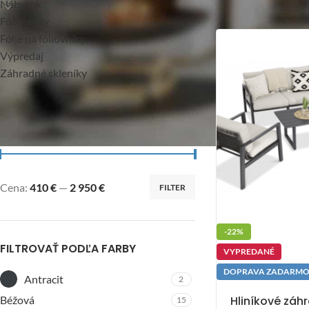
Nábytok
Fóliovníky
Fólie na fóliovníky
Výpredaj
Záhradné skleníky
FILTROVAŤ PODĽA CENY
Cena:
410 €
—
2 950 €
FILTER
-22%
FILTROVAŤ PODĽA FARBY
VYPREDANÉ
DOPRAVA ZADARM
Antracit
2
Hliníkové záh
Béžová
15