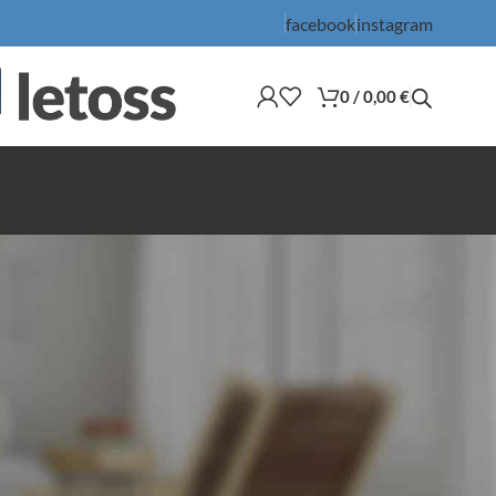
facebook
instagram
0
/
0,00
€
36