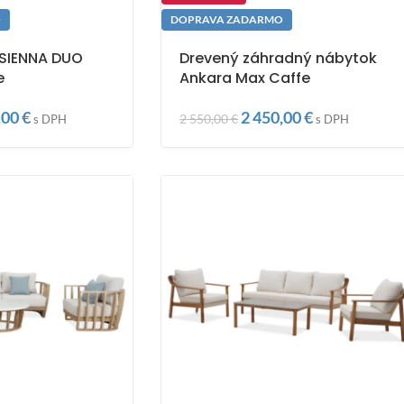
O
DOPRAVA ZADARMO
 SIENNA DUO
Drevený záhradný nábytok
e
Ankara Max Caffe
,00
€
2 450,00
€
2 550,00
€
s DPH
s DPH