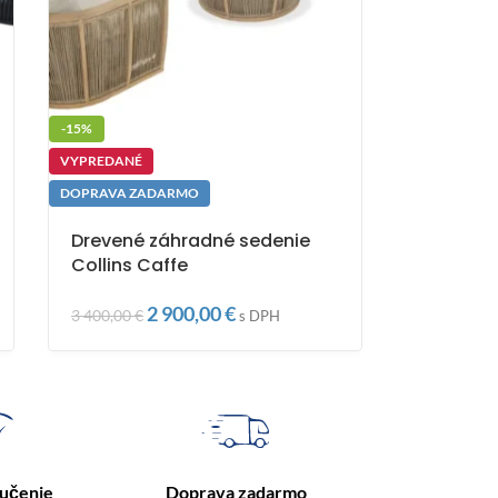
-15%
VYPREDANÉ
DOPRAVA ZADARMO
Drevené záhradné sedenie
Collins Caffe
2 900,00
€
3 400,00
€
s DPH
ručenie
Doprava zadarmo