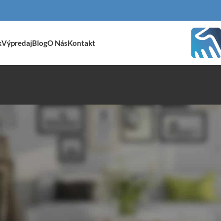
k
Výpredaj
Blog
O Nás
Kontakt
nábytok
/
Sedacie zostavy
/
Stránka 8
Zobraziť
9
24