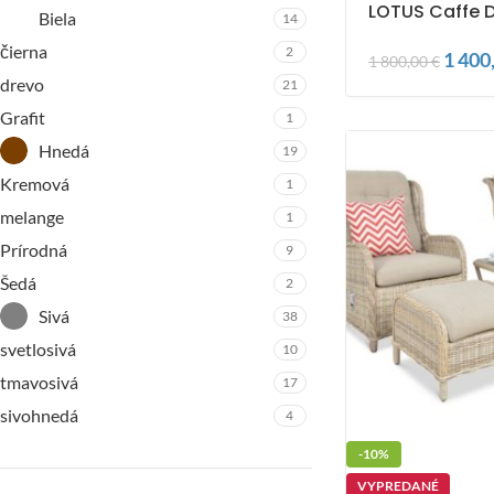
LOTUS Caffe D
Biela
14
čierna
2
1 400
1 800,00
€
drevo
21
Grafit
1
Hnedá
19
Kremová
1
melange
1
Prírodná
9
Šedá
2
Sivá
38
svetlosivá
10
tmavosivá
17
sivohnedá
4
-10%
VYPREDANÉ