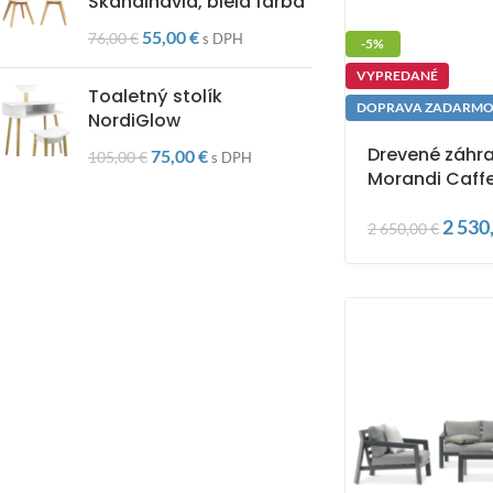
Škandinávia, biela farba
55,00
€
76,00
€
s DPH
-5%
VYPREDANÉ
Toaletný stolík
DOPRAVA ZADARM
NordiGlow
Drevené záhr
75,00
€
105,00
€
s DPH
Morandi Caff
2 530
2 650,00
€