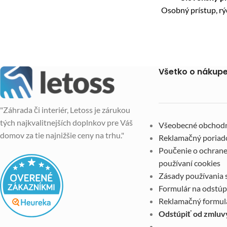
Osobný prístup, r
Všetko o nákup
"Záhrada či interiér, Letoss je zárukou
tých najkvalitnejších doplnkov pre Váš
Všeobecné obchod
domov za tie najnižšie ceny na trhu."
Reklamačný poriad
Poučenie o ochrane
používaní cookies
Zásady používania 
Formulár na odstúp
Reklamačný formul
Odstúpiť od zmluv