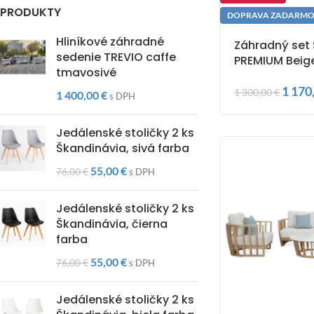
PRODUKTY
DOPRAVA ZADARM
Hliníkové záhradné
Záhradný set
sedenie TREVIO caffe
PREMIUM Beig
tmavosivé
1 170
1 300,00
€
1 400,00
€
s DPH
Jedálenské stoličky 2 ks
Škandinávia, sivá farba
55,00
€
76,00
€
s DPH
Jedálenské stoličky 2 ks
Škandinávia, čierna
farba
55,00
€
76,00
€
s DPH
Jedálenské stoličky 2 ks