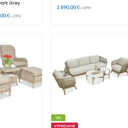
ark Grey
1 890,00
€
s DPH
,00
€
s DPH
-4%
VYPREDANÉ