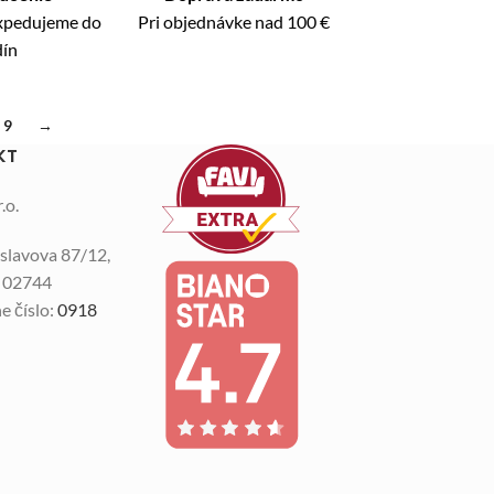
expedujeme do
Pri objednávke nad 100 €
dín
9
→
KT
.o.
slavova 87/12,
n 02744
e číslo:
0918