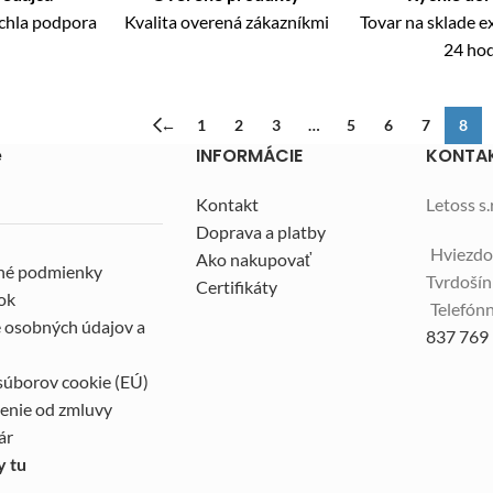
ýchla podpora
Kvalita overená zákazníkmi
Tovar na sklade 
24 ho
←
1
2
3
…
5
6
7
8
e
INFORMÁCIE
KONTA
Kontakt
Letoss s.r
Doprava a platby
Hviezdo
Ako nakupovať
né podmienky
Tvrdoší
Certifikáty
ok
Telefónn
 osobných údajov a
837 769
súborov cookie (EÚ)
enie od zmluvy
ár
y tu