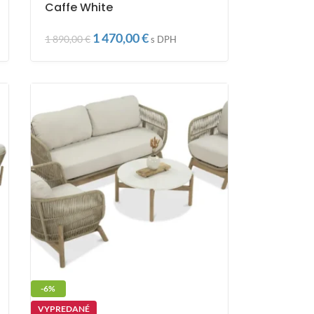
Caffe White
1 470,00
€
1 890,00
€
s DPH
-6%
VYPREDANÉ