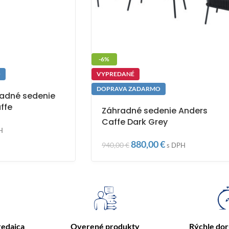
-6%
O
VYPREDANÉ
DOPRAVA ZADARMO
radné sedenie
ffe
Záhradné sedenie Anders
Caffe Dark Grey
H
880,00
€
940,00
€
s DPH
redajca
Overené produkty
Rýchle do