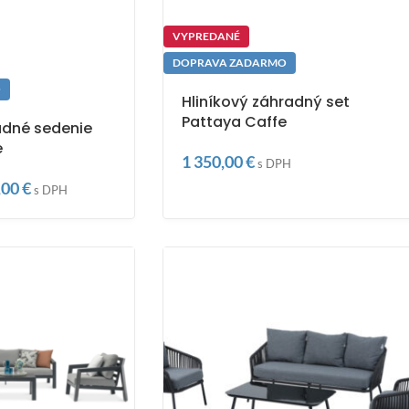
VYPREDANÉ
DOPRAVA ZADARMO
O
Hliníkový záhradný set
Pattaya Caffe
adné sedenie
e
1 350,00
€
s DPH
,00
€
s DPH