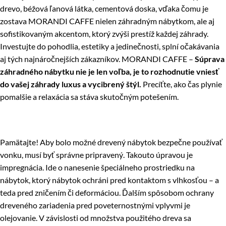
drevo, béžová ľanová látka, cementová doska, vďaka čomu je
zostava MORANDI CAFFE nielen záhradným nábytkom, ale aj
sofistikovaným akcentom, ktorý zvýši prestíž každej záhrady.
Investujte do pohodlia, estetiky a jedinečnosti, splní očakávania
aj tých najnáročnejších zákazníkov. MORANDI CAFFE –
Súprava
záhradného nábytku nie je len voľba, je to rozhodnutie vniesť
do vašej záhrady luxus a vycibrený štýl.
Precíťte, ako čas plynie
pomalšie a relaxácia sa stáva skutočným potešením.
Pamätajte! Aby bolo možné drevený nábytok bezpečne používať
vonku, musí byť správne pripravený. Takouto úpravou je
impregnácia. Ide o nanesenie špeciálneho prostriedku na
nábytok, ktorý nábytok ochráni pred kontaktom s vlhkosťou – a
teda pred zničením či deformáciou. Ďalším spôsobom ochrany
dreveného zariadenia pred poveternostnými vplyvmi je
olejovanie. V závislosti od množstva použitého dreva sa