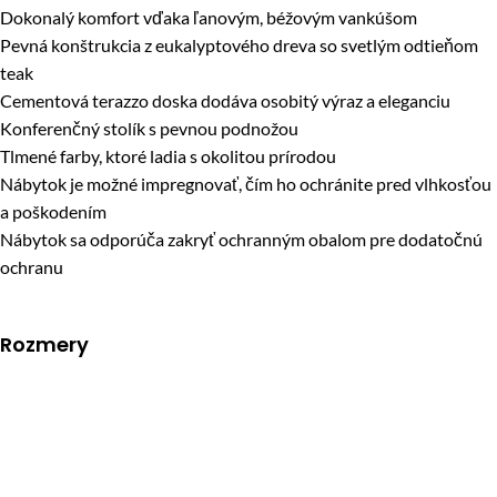
Dokonalý komfort vďaka ľanovým, béžovým vankúšom
Pevná konštrukcia z eukalyptového dreva so svetlým odtieňom
teak
Cementová terazzo doska dodáva osobitý výraz a eleganciu
Konferenčný stolík s pevnou podnožou
Tlmené farby, ktoré ladia s okolitou prírodou
Nábytok je možné impregnovať, čím ho ochránite pred vlhkosťou
a poškodením
Nábytok sa odporúča zakryť ochranným obalom pre dodatočnú
ochranu
Rozmery
Pohovka:
šírka – 186,6 cm, hĺbka – 88,6 cm, výška – 65 cm
2 kreslá s vankúšmi:
šírka – 92,2 cm, hĺbka – 88,6 cm, výška – 65