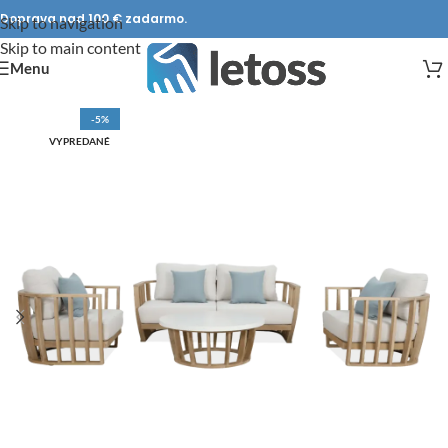
Doprava nad 100 € zadarmo.
Skip to navigation
Skip to main content
Menu
-5%
VYPREDANÉ
DOPRAVA ZADARMO