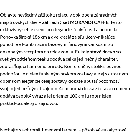
Objavte nevšedný zážitok z relaxu v obklopení záhradných
majstrovských diel –
záhradný set MORANDI CAFFE
. Tento
exkluzívny set je esenciou elegancie, funkčnosti a pohodlia.
Pohovka široká 186 cm a dve kreslá zaisťujúce vynikajúce
pohodlie v kombinácii s béžovými ľanovými vankúšmi sú
dokonalým receptom na relax vonku.
Eukalyptové drevo
so
svetlým odtieňom teaku dodáva celku jedinečný charakter,
zdôrazňujúci harmóniu prírody. Konferenčný stolík s pevnou
podnožou je nielen funkčným prvkom zostavy, ale aj skutočným
doplnkom elegancie celej zostavy, dokáže upútať pozornosť
svojim jedinečným dizajnom. 4 cm hrubá doska z terazzo cementu
dodáva osobitý výraz a jej priemer 100 cm ju robí nielen
praktickou, ale aj dizajnovou.
Nechajte sa ohromiť tlmenými farbami – pôsobivé eukalyptové