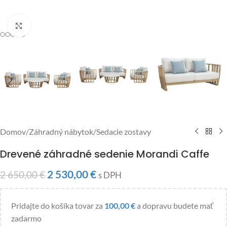
Click to enlarge
Domov
/
Záhradný nábytok
/
Sedacie zostavy
Drevené záhradné sedenie Morandi Caffe
2 530,00
€
2 650,00
€
s DPH
Pridajte do košíka tovar za
100,00
€
a dopravu budete mať
zadarmo