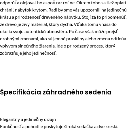
odporúča olejovať ho aspoň raz ročne. Okrem toho sa tiež oplatí
chrániť nábytok krytom. Radi by sme vás upozornili na jedinečnú
krásu a prirodzenosť dreveného nábytku. Stojí za to pripomenúť,
že drevo je živý materiál, ktorý dýcha. Vďaka tomu vnáša do
okolia svoju autentickú atmosféru. Po čase však môže prejsť
drobnými zmenami, ako sú jemné praskliny alebo zmena odtieňa
vplyvom slnečného žiarenia. Ide o prirodzený proces, ktorý
zdôrazňuje jeho jedinečnosť.
Špecifikácia záhradného sedenia
Elegantný a jedinečný dizajn
Funkčnosť a pohodlie poskytuje široká sedačka a dve kreslá.