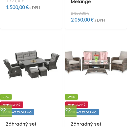
1 790,00
€
Melange
1 500,00
€
s DPH
2 150,00
€
2 050,00
€
s DPH
-5%
-20%
VYPREDANÉ
VYPREDANÉ
DOPRAVA ZADARMO
DOPRAVA ZADARMO
Záhradný set
Záhradný set