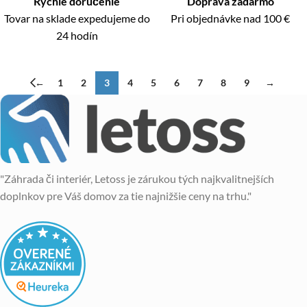
Rýchle doručenie
Doprava zadarmo
Tovar na sklade expedujeme do
Pri objednávke nad 100 €
24 hodín
←
1
2
3
4
5
6
7
8
9
→
"Záhrada či interiér, Letoss je zárukou tých najkvalitnejších
doplnkov pre Váš domov za tie najnižšie ceny na trhu."