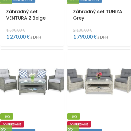
Záhradný set
Záhradný set TUNIZA
VENTURA 2 Beige
Grey
1 590,00
€
2 100,00
€
1 270,00
€
1 790,00
€
s DPH
s DPH
-10%
-10%
VYPREDANÉ
VYPREDANÉ