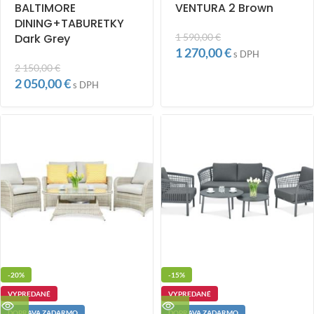
BALTIMORE
VENTURA 2 Brown
DINING+TABURETKY
Dark Grey
1 590,00
€
1 270,00
€
s DPH
2 150,00
€
2 050,00
€
s DPH
-20%
-15%
VYPREDANÉ
VYPREDANÉ
DOPRAVA ZADARMO
DOPRAVA ZADARMO