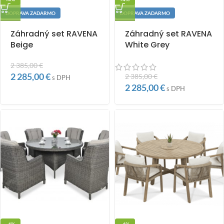
DOPRAVA ZADARMO
DOPRAVA ZADARMO
Záhradný set RAVENA
Záhradný set RAVENA
Beige
White Grey
2 385,00
€
2 285,00
€
2 385,00
€
s DPH
2 285,00
€
s DPH