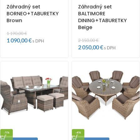
Záhradný set
Záhradný set
BORNEO+TABURETKY
BALTIMORE
Brown
DINING+TABURETKY
Beige
1 190,00
€
1 090,00
€
2 150,00
€
s DPH
2 050,00
€
s DPH
-5%
-4%