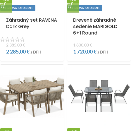
-4%
-4%
DOPRAVA ZADARMO
DOPRAVA ZADARMO
Záhradný set RAVENA
Drevené záhradné
Dark Grey
sedenie MARIGOLD
6+1 Round
2 385,00
€
1 800,00
€
2 285,00
€
1 720,00
€
s DPH
s DPH