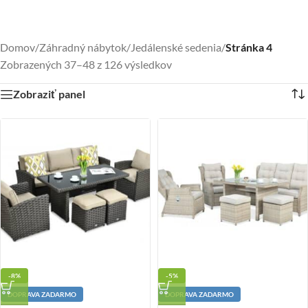
Domov
/
Záhradný nábytok
/
Jedálenské sedenia
/
Stránka 4
Zobrazených 37–48 z 126 výsledkov
Zobraziť panel
-8%
-5%
DOPRAVA ZADARMO
DOPRAVA ZADARMO