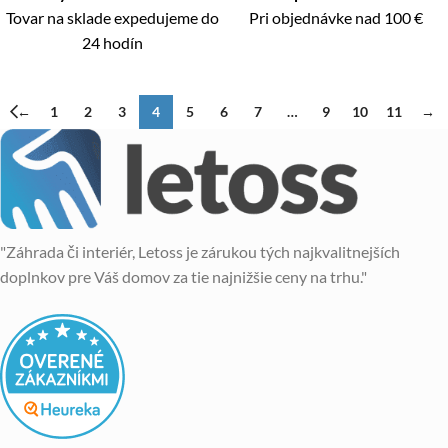
Tovar na sklade expedujeme do
Pri objednávke nad 100 €
24 hodín
←
1
2
3
4
5
6
7
…
9
10
11
→
"Záhrada či interiér, Letoss je zárukou tých najkvalitnejších
doplnkov pre Váš domov za tie najnižšie ceny na trhu."