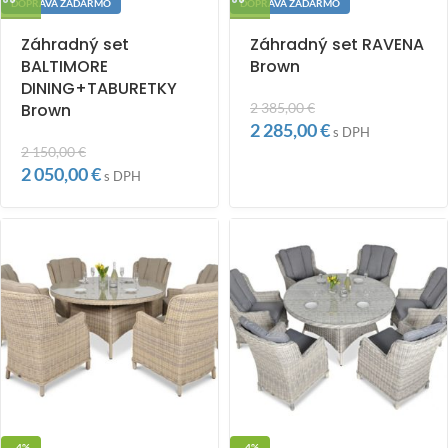
DOPRAVA ZADARMO
DOPRAVA ZADARMO
Záhradný set
Záhradný set RAVENA
BALTIMORE
Brown
DINING+TABURETKY
Brown
2 385,00
€
2 285,00
€
s DPH
2 150,00
€
2 050,00
€
s DPH
-4%
-4%