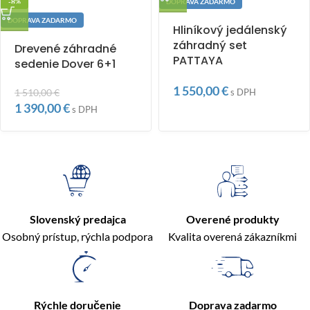
-8%
DOPRAVA ZADARMO
DOPRAVA ZADARMO
Hliníkový jedálenský
záhradný set
Drevené záhradné
PATTAYA
sedenie Dover 6+1
1 550,00
€
1 510,00
€
s DPH
1 390,00
€
s DPH
Slovenský predajca
Overené produkty
Osobný prístup, rýchla podpora
Kvalita overená zákazníkmi
Rýchle doručenie
Doprava zadarmo