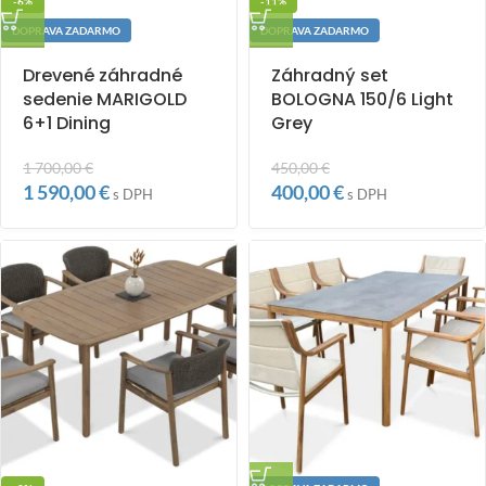
-6%
-11%
DOPRAVA ZADARMO
DOPRAVA ZADARMO
Drevené záhradné
Záhradný set
sedenie MARIGOLD
BOLOGNA 150/6 Light
6+1 Dining
Grey
1 700,00
€
450,00
€
1 590,00
€
400,00
€
s DPH
s DPH