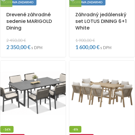
DOPRAVA ZADARMO
DOPRAVA ZADARMO
Drevené záhradné
Záhradný jedálenský
sedenie MARIGOLD
set LOTUS DINING 6+1
Dining
White
2 450,00
€
1 900,00
€
2 350,00
€
1 600,00
€
s DPH
s DPH
-16%
-8%