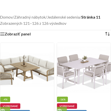
Domov
/
Záhradný nábytok
/
Jedálenské sedenia
/
Stránka 11
Zobrazených 121–126 z 126 výsledkov
Zobraziť panel
-4%
-16%
VYPREDANÉ
VYPREDANÉ