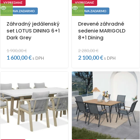
VYPREDANÉ
VYPREDANÉ
DOPRAVA ZADARMO
DOPRAVA ZADARMO
Záhradný jedálenský
Drevené záhradné
set LOTUS DINING 6+1
sedenie MARIGOLD
Dark Grey
8+1 Dining
1 900,00
€
2 280,00
€
1 600,00
€
2 100,00
€
s DPH
s DPH