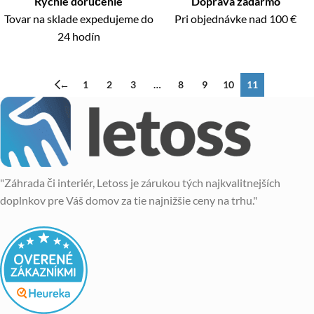
Rýchle doručenie
Doprava zadarmo
Tovar na sklade expedujeme do
Pri objednávke nad 100 €
24 hodín
←
1
2
3
…
8
9
10
11
"Záhrada či interiér, Letoss je zárukou tých najkvalitnejších
doplnkov pre Váš domov za tie najnižšie ceny na trhu."