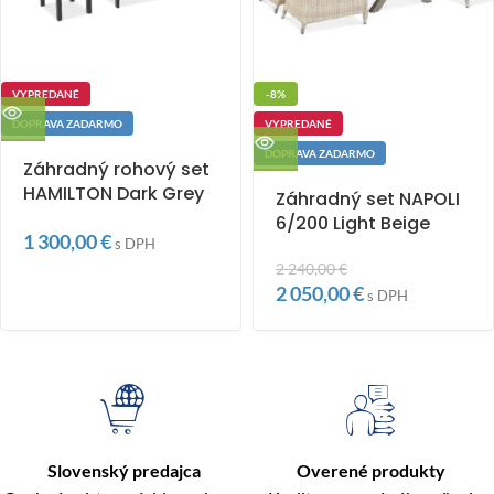
VYPREDANÉ
-8%
DOPRAVA ZADARMO
VYPREDANÉ
DOPRAVA ZADARMO
Záhradný rohový set
HAMILTON Dark Grey
Záhradný set NAPOLI
6/200 Light Beige
1 300,00
€
s DPH
2 240,00
€
2 050,00
€
s DPH
Slovenský predajca
Overené produkty