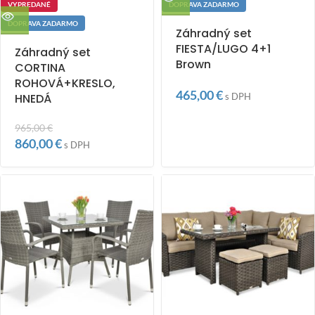
VYPREDANÉ
DOPRAVA ZADARMO
DOPRAVA ZADARMO
Záhradný set
FIESTA/LUGO 4+1
Záhradný set
Brown
CORTINA
ROHOVÁ+KRESLO,
465,00
€
HNEDÁ
s DPH
965,00
€
860,00
€
s DPH