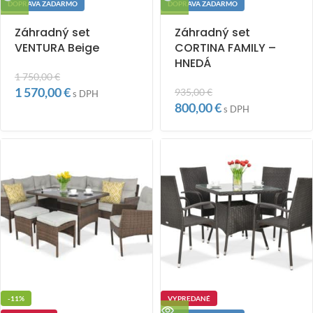
DOPRAVA ZADARMO
DOPRAVA ZADARMO
Záhradný set
Záhradný set
VENTURA Beige
CORTINA FAMILY –
HNEDÁ
1 750,00
€
1 570,00
€
935,00
€
s DPH
800,00
€
s DPH
-11%
VYPREDANÉ