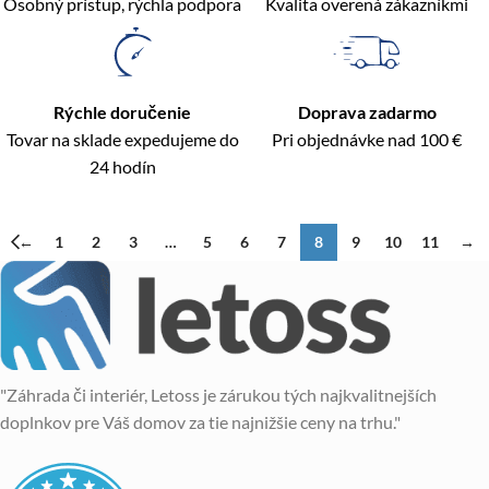
Osobný prístup, rýchla podpora
Kvalita overená zákazníkmi
Rýchle doručenie
Doprava zadarmo
Tovar na sklade expedujeme do
Pri objednávke nad 100 €
24 hodín
←
1
2
3
…
5
6
7
8
9
10
11
→
"Záhrada či interiér, Letoss je zárukou tých najkvalitnejších
doplnkov pre Váš domov za tie najnižšie ceny na trhu."