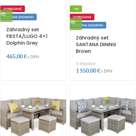
VYPREDANÉ
-9%
DOPRAVA ZADARMO
VYPREDANÉ
DOPRAVA ZADARMO
Záhradný set
FIESTA/LUGO 4+1
Záhradný set
Dolphin Grey
SANTANA DINING
Brown
465,00
€
s DPH
1 700,00
€
1 550,00
€
s DPH