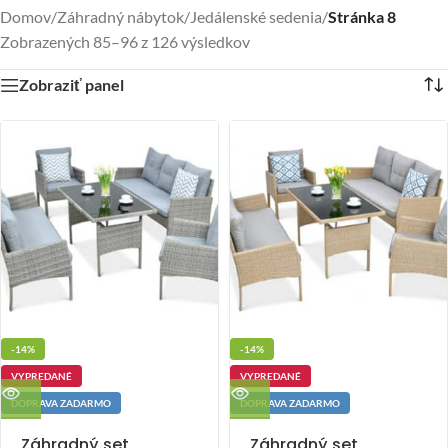
Domov
/
Záhradný nábytok
/
Jedálenské sedenia
/
Stránka 8
Zobrazených 85–96 z 126 výsledkov
Zobraziť panel
-14%
-14%
VYPREDANÉ
VYPREDANÉ
DOPRAVA ZADARMO
DOPRAVA ZADARMO
Záhradný set
Záhradný set