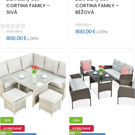
CORTINA FAMILY –
CORTINA FAMILY –
SIVÁ
BÉŽOVÁ
935,00
€
800,00
€
935,00
€
s DPH
800,00
€
s DPH
-10%
-14%
VYPREDANÉ
VYPREDANÉ