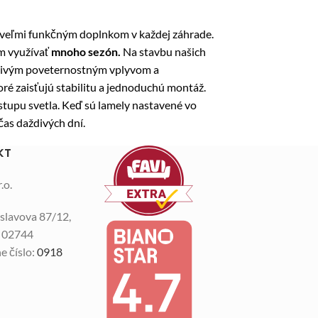
ň veľmi funkčným doplnkom v každej záhrade.
m využívať
mnoho sezón.
Na stavbu našich
iaznivým poveternostným vplyvom a
ré zaisťujú stabilitu a jednoduchú montáž.
tupu svetla. Keď sú lamely nastavené vo
čas daždivých dní.
KT
.o.
slavova 87/12,
n 02744
e číslo:
0918