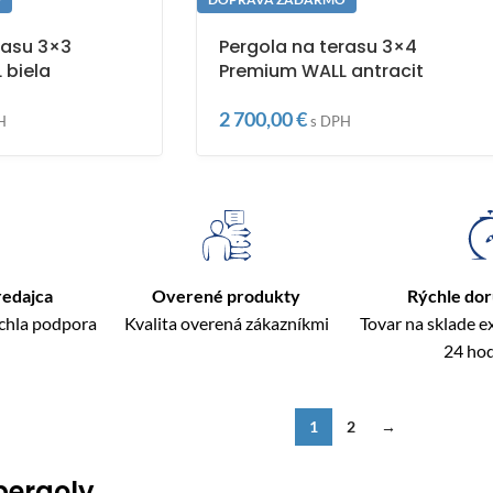
rasu 3×3
Pergola na terasu 3×4
 biela
Premium WALL antracit
2 700,00
€
H
s DPH
redajca
Overené produkty
Rýchle do
ýchla podpora
Kvalita overená zákazníkmi
Tovar na sklade 
24 ho
1
2
→
pergoly