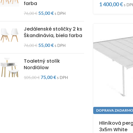
farba
1 400,00
€
s DP
55,00
€
76,00
€
s DPH
Jedálenské stoličky 2 ks
Škandinávia, biela farba
55,00
€
76,00
€
s DPH
Toaletný stolík
NordiGlow
75,00
€
105,00
€
s DPH
DOPRAVA ZADARM
Hliníková per
3x5m White