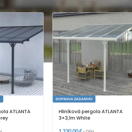
O
DOPRAVA ZADARMO
gola ATLANTA
Hliníková pergola ATLANTA
Grey
3×3,1m White
1 330,00
€
H
s DPH