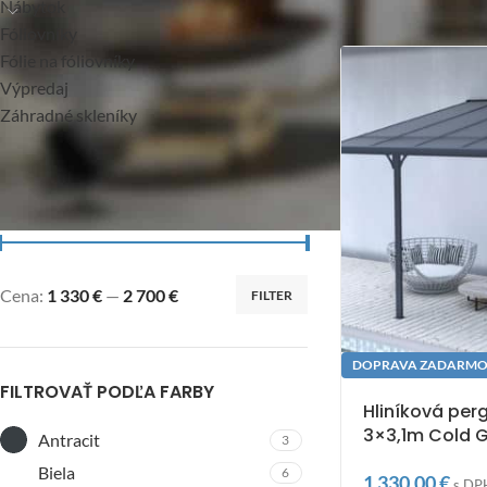
Nábytok
Fóliovníky
Fólie na fóliovníky
Výpredaj
Záhradné skleníky
FILTROVAŤ PODĽA CENY
Cena:
1 330 €
—
2 700 €
FILTER
DOPRAVA ZADARM
FILTROVAŤ PODĽA FARBY
Hliníková per
3×3,1m Cold 
Antracit
3
Biela
6
1 330,00
€
s DP