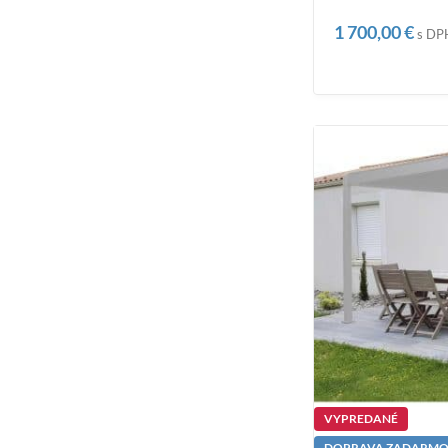
1 700,00
€
s DP
VYPREDANÉ
DOPRAVA ZADARM