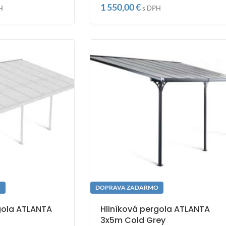
1 550,00
€
H
s DPH
O
DOPRAVA ZADARMO
gola ATLANTA
Hliníková pergola ATLANTA
3x5m Cold Grey