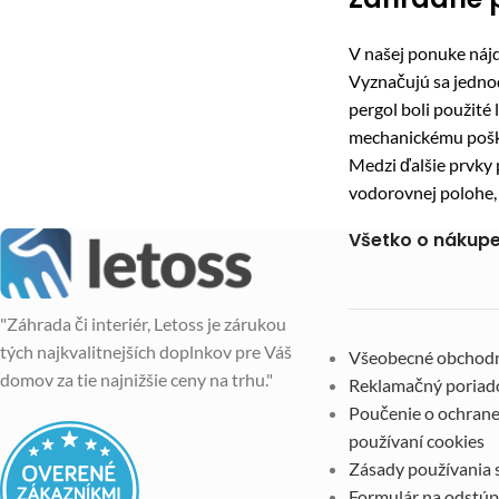
V našej ponuke náj
Vyznačujú sa jedno
pergol boli použité
mechanickému pošk
Medzi ďalšie prvky 
vodorovnej polohe, 
Všetko o nákup
"Záhrada či interiér, Letoss je zárukou
tých najkvalitnejších doplnkov pre Váš
Všeobecné obchod
domov za tie najnižšie ceny na trhu."
Reklamačný poriad
Poučenie o ochrane
používaní cookies
Zásady používania 
Formulár na odstúp