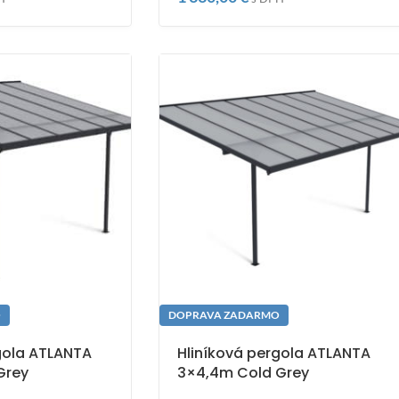
O
DOPRAVA ZADARMO
gola ATLANTA
Hliníková pergola ATLANTA
Grey
3×4,4m Cold Grey