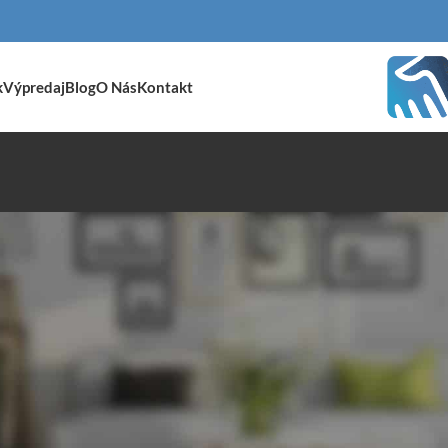
k
Výpredaj
Blog
O Nás
Kontakt
prístrešky
/
Pergoly
Zobraziť
9
24