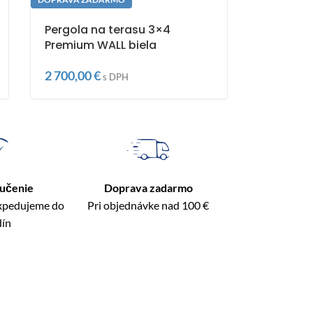
Pergola na terasu 3×4
Premium WALL biela
2 700,00
€
s DPH
ručenie
Doprava zadarmo
expedujeme do
Pri objednávke nad 100 €
dín