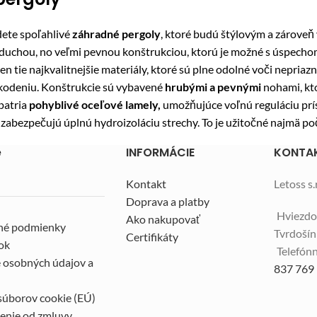
dete spoľahlivé
záhradné pergoly
, ktoré budú štýlovým a zárove
duchou, no veľmi pevnou konštrukciou, ktorú je možné s úspecho
 len tie najkvalitnejšie materiály, ktoré sú plne odolné voči nepr
odeniu. Konštrukcie sú vybavené
hrubými a pevnými
nohami, kto
patria
pohyblivé oceľové lamely,
umožňujúce voľnú reguláciu prís
zabezpečujú úplnú hydroizoláciu strechy. To je užitočné najmä po
e
INFORMÁCIE
KONTA
Kontakt
Letoss s.r
Doprava a platby
Hviezdo
Ako nakupovať
né podmienky
Tvrdoší
Certifikáty
ok
Telefónn
 osobných údajov a
837 769
súborov cookie (EÚ)
enie od zmluvy