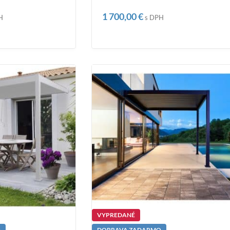
1 700,00
€
H
s DPH
VYPREDANÉ
O
DOPRAVA ZADARMO