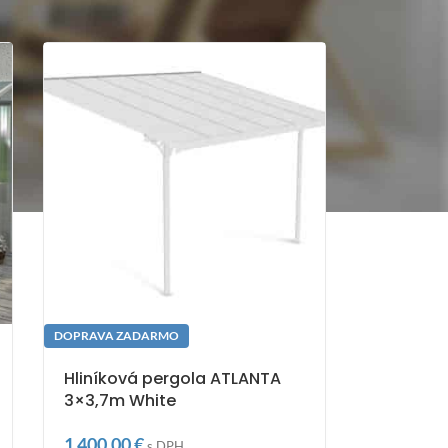
DOPRAVA ZADARMO
Hliníková pergola ATLANTA
3×3,7m White
1 400,00
€
s DPH