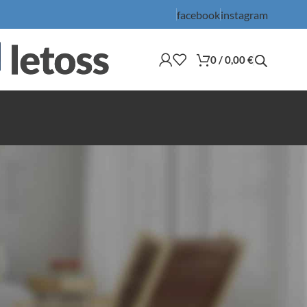
facebook
instagram
0
/
0,00
€
36