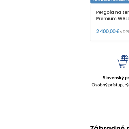
Pergola na te
Premium WALL
2 400,00
€
s DP
Slovenský p
Osobný prístup, r
Záhradné 