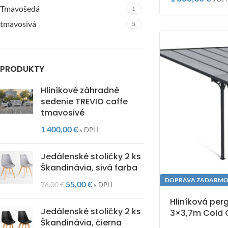
Tmavošedá
1
tmavosivá
5
PRODUKTY
Hliníkové záhradné
sedenie TREVIO caffe
tmavosivé
1 400,00
€
s DPH
Jedálenské stoličky 2 ks
Škandinávia, sivá farba
DOPRAVA ZADARM
55,00
€
76,00
€
s DPH
Hliníková per
Jedálenské stoličky 2 ks
3×3,7m Cold 
Škandinávia, čierna