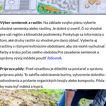
Výber semienok a rastlín
: Na základe svojho plánu vyberte
vhodné semienka alebo rastliny. Je dobré si overiť, či sú vhodné
pre váš región a klimatické podmienky. Poskytuje sa informácia o
tom, aké druhy rastlín sú vhodné pre danú oblasť. Vyberte aj
rastliny s rôznymi kvitnúcimi obdobiami, aby ste mohli vychutnať
farby a krásu počas celého obdobia.Pre zasadenie semienok a
správny vývoj môžete použiť
fóliovník
.
Príprava pôdy
: Pred výsadbou je dôležité sa postarať o správnu
prípravu pôdy. To zahŕňa odstránenie buriny, vytvorenie dobrého
odvodnenia a pridanie organických hnojív alebo kompostu. Pôda
by mala byť mäkká a kyprá.