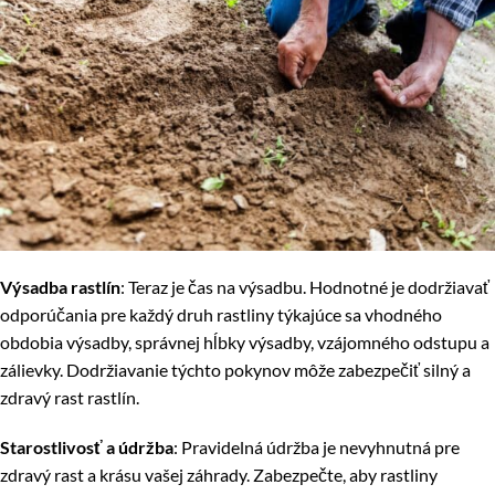
Výsadba rastlín
: Teraz je čas na výsadbu. Hodnotné je dodržiavať
odporúčania pre každý druh rastliny týkajúce sa vhodného
obdobia výsadby, správnej hĺbky výsadby, vzájomného odstupu a
zálievky. Dodržiavanie týchto pokynov môže zabezpečiť silný a
zdravý rast rastlín.
Starostlivosť a údržba
: Pravidelná údržba je nevyhnutná pre
zdravý rast a krásu vašej záhrady. Zabezpečte, aby rastliny