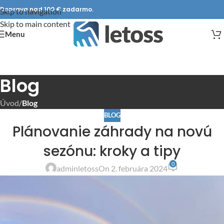
Doprava nad 100 € zadarmo.
Skip to navigation
Skip to main content
Menu
Blog
Úvod
/
Blog
BLOG
Plánovanie záhrady na novú
sezónu: kroky a tipy
0
adminletoss
On 2. februára 2024