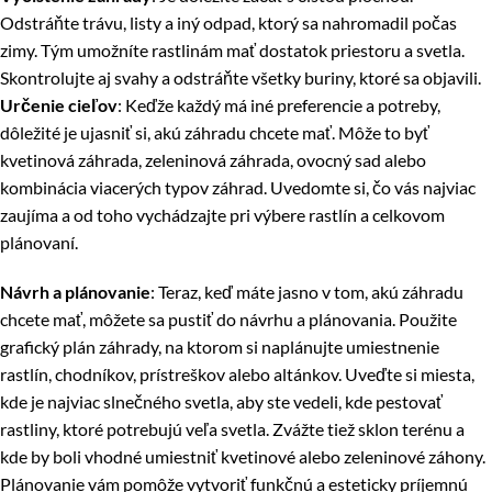
Odstráňte trávu, listy a iný odpad, ktorý sa nahromadil počas
zimy. Tým umožníte rastlinám mať dostatok priestoru a svetla.
Skontrolujte aj svahy a odstráňte všetky buriny, ktoré sa objavili.
Určenie cieľov
: Keďže každý má iné preferencie a potreby,
dôležité je ujasniť si, akú záhradu chcete mať. Môže to byť
kvetinová záhrada, zeleninová záhrada, ovocný sad alebo
kombinácia viacerých typov záhrad. Uvedomte si, čo vás najviac
zaujíma a od toho vychádzajte pri výbere rastlín a celkovom
plánovaní.
Návrh a plánovanie
: Teraz, keď máte jasno v tom, akú záhradu
chcete mať, môžete sa pustiť do návrhu a plánovania. Použite
grafický plán záhrady, na ktorom si naplánujte umiestnenie
rastlín, chodníkov, prístreškov alebo altánkov. Uveďte si miesta,
kde je najviac slnečného svetla, aby ste vedeli, kde pestovať
rastliny, ktoré potrebujú veľa svetla. Zvážte tiež sklon terénu a
kde by boli vhodné umiestniť kvetinové alebo zeleninové záhony.
Plánovanie vám pomôže vytvoriť funkčnú a esteticky príjemnú