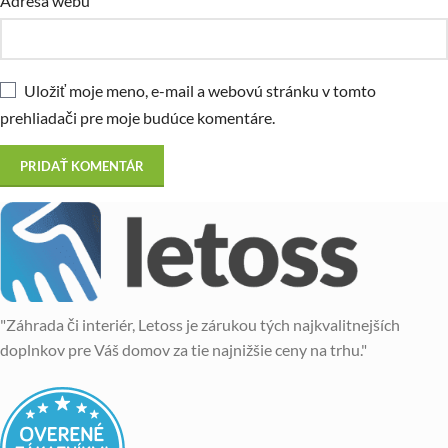
Adresa webu
Uložiť moje meno, e-mail a webovú stránku v tomto
prehliadači pre moje budúce komentáre.
"Záhrada či interiér, Letoss je zárukou tých najkvalitnejších
doplnkov pre Váš domov za tie najnižšie ceny na trhu."