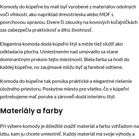
Komody do kúpeľne by mali byť vyrobené z materiálov odolných
voči vlhkosti, ako napríklad drevotrieska alebo MDF s
povrchovou úpravou. Dvere či zásuvky na kovových koľajničkách
zas zabezpečia praktickosť a dlhú životnosť.
Elegantná komoda dodá kúpeľni štýl a môže tiež slúžiť ako
odkladacia plocha. Umiestnením nad umývadlo sa stane
dominantným prvkom tejto miestnosti. Biela farba sa hodí do
každej kúpeľne, no zaujímavé môžu byť aj farebné odtiene.
Komoda do kúpeľne tak ponúka praktické a elegantné riešenie
úložného priestoru. Poskytne miesto pre všetko, čo v kúpeľni
potrebujeme mať poruke a zároveň dodá interiéru štýl.
Materiály a farby
Pri výbere komody je dôležité zvážiť materiál a farbu vzhľadom na
izbu, kam ju chcete umiestniť. Každý materiál má svoje výhody a