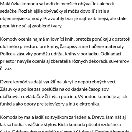
Malá úzka komoda sa hodí do menších obývačiek alebo k
sedačke. Rozľahlejšie obývačky si môžu dovoliť širšie a
objemnejšie komody. Pravouhlý tvar je najflexibilnejší, ale stále
populárne sú aj zaoblené tvary.
Komody ocenia najmä milovníci kníh, pretože ponúkajú dostatok
úložného priestoru pre knihy, časopisy a iné tlačené materiály.
Police a zásuvky pomôžu udržať knihy v poriadku. Odkladací
priestor navyše ocenia aj zberatelia rôznych dekorácií, suvenírov
či váz.
Dvere komôd sa dajú využiť na ukrytie nepotrebných vecí.
Zásuvky a police zas poslúžia na odkladanie časopisov,
diaľkových ovládačov či iných potrieb. Výhodou komôd je aj ich
funkcia ako opory pre televízory a inú elektroniku.
Komoda by mala ladiť so zvyškom zariadenia. Drevo, laminát aj
lak sa hodia k väčšine štýlov. Biela komoda pôsobí vzdušne a
čisto. Odtiene dreva dodajú príjemnú útulnosť. Farebná komoda