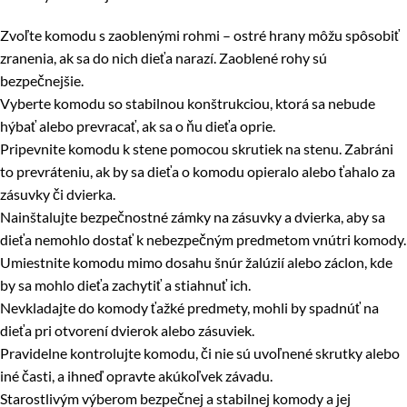
Zvoľte komodu s zaoblenými rohmi – ostré hrany môžu spôsobiť
zranenia, ak sa do nich dieťa narazí. Zaoblené rohy sú
bezpečnejšie.
Vyberte komodu so stabilnou konštrukciou, ktorá sa nebude
hýbať alebo prevracať, ak sa o ňu dieťa oprie.
Pripevnite komodu k stene pomocou skrutiek na stenu. Zabráni
to prevráteniu, ak by sa dieťa o komodu opieralo alebo ťahalo za
zásuvky či dvierka.
Nainštalujte bezpečnostné zámky na zásuvky a dvierka, aby sa
dieťa nemohlo dostať k nebezpečným predmetom vnútri komody.
Umiestnite komodu mimo dosahu šnúr žalúzií alebo záclon, kde
by sa mohlo dieťa zachytiť a stiahnuť ich.
Nevkladajte do komody ťažké predmety, mohli by spadnúť na
dieťa pri otvorení dvierok alebo zásuviek.
Pravidelne kontrolujte komodu, či nie sú uvoľnené skrutky alebo
iné časti, a ihneď opravte akúkoľvek závadu.
Starostlivým výberom bezpečnej a stabilnej komody a jej