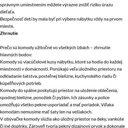
správnym umiestnením môžete výrazne znížiť riziko úrazu
dieťaťa.
Bezpečnosť detí by mala byť pri výbere nábytku vždy na prvom
mieste.
Zhrnutie
Prečo sú komody užitočné vo všetkých izbách – zhrnutie
hlavných bodov:
Komody sú viacúčelové kusy nábytku, ktoré sa hodia do každej
miestnosti v domácnosti. Ponúkajú veľa úložného priestoru na
odkladanie šatstva, posteľnej bielizne, kuchynského riadu či
kúpeľňových potrieb.
Komody do spálne poskytujú priestor na uloženie oblečenia,
spodnej bielizne, ponožiek či pyžám. Ich zásuvky a police
umožňujú všetko pekne usporiadať a mať poriadok. Vďaka
komodám nemusíme mať šaty len na vešiakoch.
V obývačke komody slúžia ako úložný priestor na deky, vankúše
či iné doplnky. Zároveň tvoria pekný dizajnový prvok a dokonale