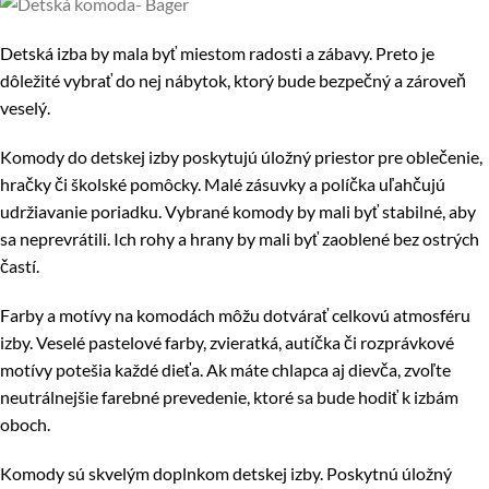
Detská izba by mala byť miestom radosti a zábavy. Preto je
dôležité vybrať do nej nábytok, ktorý bude bezpečný a zároveň
veselý.
Komody do detskej izby poskytujú úložný priestor pre oblečenie,
hračky či školské pomôcky. Malé zásuvky a políčka uľahčujú
udržiavanie poriadku. Vybrané komody by mali byť stabilné, aby
sa neprevrátili. Ich rohy a hrany by mali byť zaoblené bez ostrých
častí.
Farby a motívy na komodách môžu dotvárať celkovú atmosféru
izby. Veselé pastelové farby, zvieratká, autíčka či rozprávkové
motívy potešia každé dieťa. Ak máte chlapca aj dievča, zvoľte
neutrálnejšie farebné prevedenie, ktoré sa bude hodiť k izbám
oboch.
Komody sú skvelým doplnkom detskej izby. Poskytnú úložný