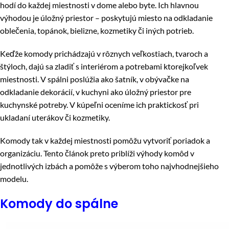
hodí do každej miestnosti v dome alebo byte. Ich hlavnou
výhodou je úložný priestor – poskytujú miesto na odkladanie
oblečenia, topánok, bielizne, kozmetiky či iných potrieb.
Keďže komody prichádzajú v rôznych veľkostiach, tvaroch a
štýloch, dajú sa zladiť s interiérom a potrebami ktorejkoľvek
miestnosti. V spálni poslúžia ako šatník, v obývačke na
odkladanie dekorácií, v kuchyni ako úložný priestor pre
kuchynské potreby. V kúpeľni oceníme ich praktickosť pri
ukladaní uterákov či kozmetiky.
Komody tak v každej miestnosti pomôžu vytvoriť poriadok a
organizáciu. Tento článok preto priblíži výhody komôd v
jednotlivých izbách a pomôže s výberom toho najvhodnejšieho
modelu.
Komody do spálne