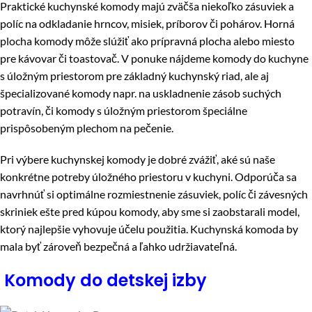
Praktické kuchynské komody majú zväčša niekoľko zásuviek a
políc na odkladanie hrncov, misiek, príborov či pohárov. Horná
plocha komody môže slúžiť ako prípravná plocha alebo miesto
pre kávovar či toastovač. V ponuke nájdeme komody do kuchyne
s úložným priestorom pre základný kuchynský riad, ale aj
špecializované komody napr. na uskladnenie zásob suchých
potravín, či komody s úložným priestorom špeciálne
prispôsobeným plechom na pečenie.
Pri výbere kuchynskej komody je dobré zvážiť, aké sú naše
konkrétne potreby úložného priestoru v kuchyni. Odporúča sa
navrhnúť si optimálne rozmiestnenie zásuviek, políc či závesných
skriniek ešte pred kúpou komody, aby sme si zaobstarali model,
ktorý najlepšie vyhovuje účelu použitia. Kuchynská komoda by
mala byť zároveň bezpečná a ľahko udržiavateľná.
Komody do detskej izby