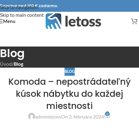
Doprava nad 100 € zadarmo.
Skip to navigation
Skip to main content
Menu
Blog
Úvod
/
Blog
BLOG
Komoda – nepostrádateľný
kúsok nábytku do každej
miestnosti
0
adminletoss
On 2. februára 2024