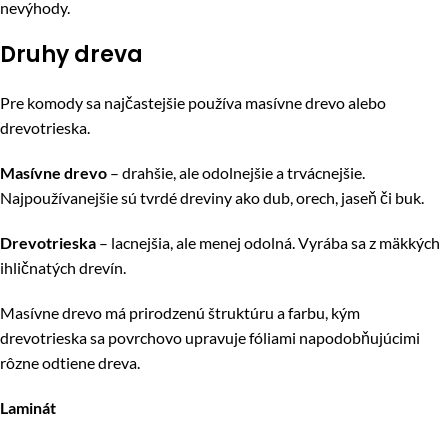
nevýhody.
Druhy dreva
Pre komody sa najčastejšie používa masívne drevo alebo
drevotrieska.
Masívne drevo
– drahšie, ale odolnejšie a trvácnejšie.
Najpoužívanejšie sú tvrdé dreviny ako dub, orech, jaseň či buk.
Drevotrieska
– lacnejšia, ale menej odolná. Vyrába sa z mäkkých
ihličnatých drevín.
Masívne drevo má prirodzenú štruktúru a farbu, kým
drevotrieska sa povrchovo upravuje fóliami napodobňujúcimi
rôzne odtiene dreva.
Laminát