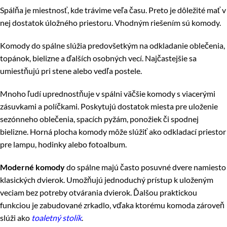
Spálňa je miestnosť, kde trávime veľa času. Preto je dôležité mať v
nej dostatok úložného priestoru. Vhodným riešením sú komody.
Komody do spálne slúžia predovšetkým na odkladanie oblečenia,
topánok, bielizne a ďalších osobných vecí. Najčastejšie sa
umiestňujú pri stene alebo vedľa postele.
Mnoho ľudí uprednostňuje v spálni väčšie komody s viacerými
zásuvkami a políčkami. Poskytujú dostatok miesta pre uloženie
sezónneho oblečenia, spacích pyžám, ponožiek či spodnej
bielizne. Horná plocha komody môže slúžiť ako odkladací priestor
pre lampu, hodinky alebo fotoalbum.
Moderné komody
do spálne majú často posuvné dvere namiesto
klasických dvierok. Umožňujú jednoduchý prístup k uloženým
veciam bez potreby otvárania dvierok. Ďalšou praktickou
funkciou je zabudované zrkadlo, vďaka ktorému komoda zároveň
slúži ako
toaletný stolík
.