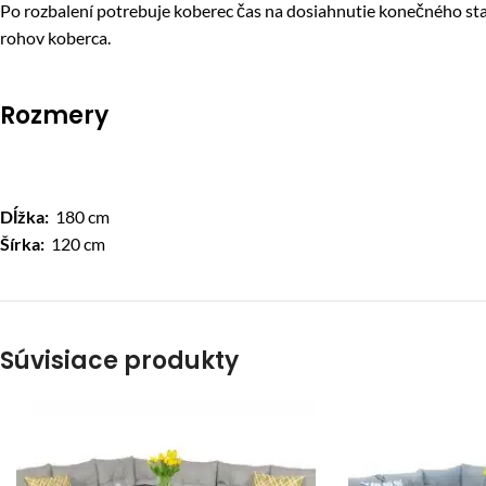
Po rozbalení potrebuje koberec čas na dosiahnutie konečného sta
rohov koberca.
Rozmery
Dĺžka:
180 cm
Šírka:
120 cm
Súvisiace produkty