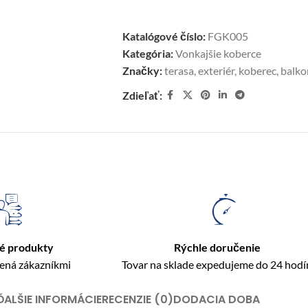
Katalógové číslo:
FGK005
Kategória:
Vonkajšie koberce
Značky:
terasa
,
exteriér
,
koberec
,
balko
Zdieľať:
é produkty
Rýchle doručenie
rená zákazníkmi
Tovar na sklade expedujeme do 24 hodí
ĎALŠIE INFORMÁCIE
RECENZIE (0)
DODACIA DOBA