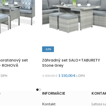
-12%
O
DOPRAVA ZADARMO
oratanový set
Záhradný set SALO+TABURETY
– ROHOVÁ
Stone Grey
1 150,00
€
1 300,00
€
s DPH
s DPH
e
INFORMÁCIE
KONTA
Kontakt
Letoss s.r