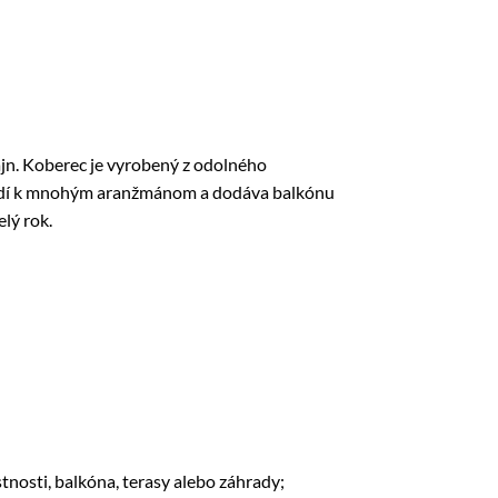
jn. Koberec je vyrobený z odolného
 hodí k mnohým aranžmánom a dodáva balkónu
lý rok.
nosti, balkóna, terasy alebo záhrady;