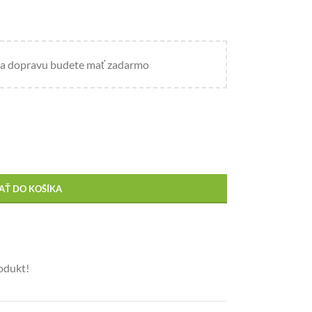
a dopravu budete mať zadarmo
AŤ DO KOŠÍKA
rodukt!