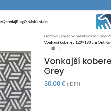
k
Výpredaj
Blog
O Nás
Kontakt
Domov
/
Záhradný nábytok
/
Doplnky
/
Vo
Vonkajší koberec 120×180 cm Opti G
Vonkajší kober
Grey
30,00
€
s DPH