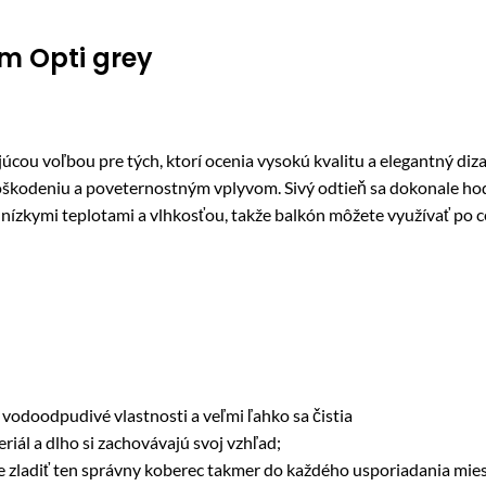
cm Opti grey
u voľbou pre tých, ktorí ocenia vysokú kvalitu a elegantný diza
i poškodeniu a poveternostným vplyvom. Sivý odtieň sa dokonale
 nízkymi teplotami a vlhkosťou, takže balkón môžete využívať po ce
odoodpudivé vlastnosti a veľmi ľahko sa čistia
riál a dlho si zachovávajú svoj vzhľad;
 zladiť ten správny koberec takmer do každého usporiadania miest