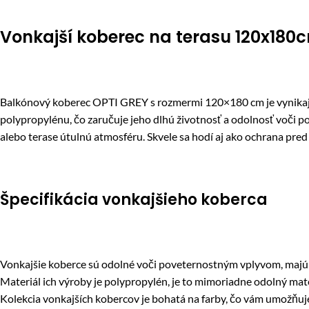
Vonkajší koberec na terasu 120x180
Balkónový koberec OPTI GREY s rozmermi 120×180 cm je vynikajúco
polypropylénu, čo zaručuje jeho dlhú životnosť a odolnosť voč
alebo terase útulnú atmosféru. Skvele sa hodí aj ako ochrana pred
Špecifikácia vonkajšieho koberca
Vonkajšie koberce sú odolné voči poveternostným vplyvom, majú v
Materiál ich výroby je polypropylén, je to mimoriadne odolný mate
Kolekcia vonkajších kobercov je bohatá na farby, čo vám umožňuje