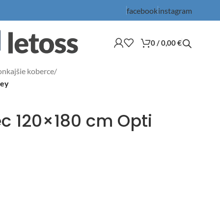
facebook
instagram
0
/
0,00
€
nkajšie koberce
/
rey
ec 120×180 cm Opti