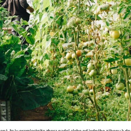
namená, že ju premiestnite zhora nadol alebo od jedného záhonu 