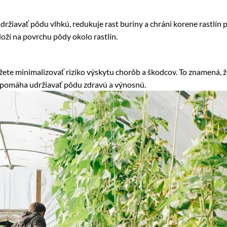
iavať pôdu vlhkú, redukuje rast buriny a chráni korene rastlín 
loží na povrchu pôdy okolo rastlín.
ete minimalizovať riziko výskytu chorôb a škodcov. To znamená, ž
n pomáha udržiavať pôdu zdravú a výnosnú.