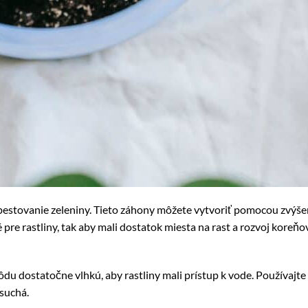
pestovanie zeleniny. Tieto záhony môžete vytvoriť pomocou zvýšen
re rastliny, tak aby mali dostatok miesta na rast a rozvoj koreňov
ôdu dostatočne vlhkú, aby rastliny mali prístup k vode. Používajt
 suchá.