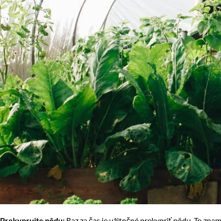
Prekyprujte pôdu:
Raz za čas je užitočné prekypriť pôdu. To z