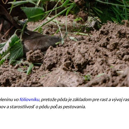
eleninu vo
fóliovníku
, pretože pôda je základom pre rast a vývoj ras
ov a starostlivosť o pôdu počas pestovania.