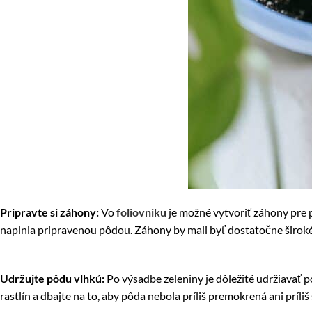
Pripravte si záhony:
Vo
foliovniku
je možné vytvoriť záhony pre 
naplnia pripravenou pôdou. Záhony by mali byť dostatočne široké p
Udržujte pôdu vlhkú:
Po výsadbe zeleniny je dôležité udržiavať p
rastlín a dbajte na to, aby pôda nebola príliš premokrená ani príliš