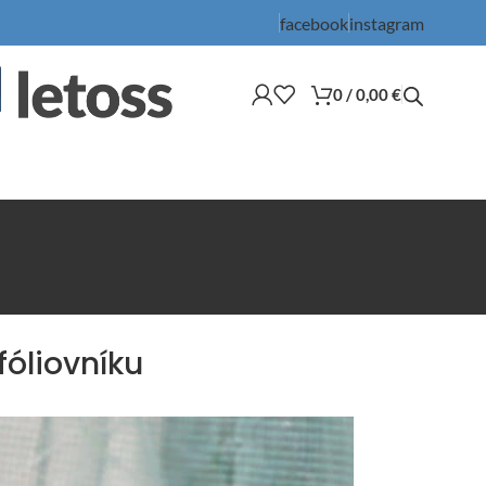
facebook
instagram
0
/
0,00
€
fóliovníku