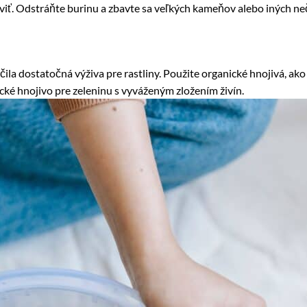
iť. Odstráňte burinu a zbavte sa veľkých kameňov alebo iných neč
ila dostatočná výživa pre rastliny. Použite organické hnojivá, ak
fické hnojivo pre zeleninu s vyváženým zložením živín.