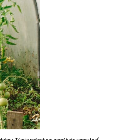
k druhému. Týmto spôsobom pomáhate zamestnať