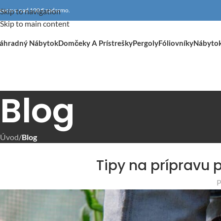
oprava nad 100 € zadarmo.
Skip to navigation
Skip to main content
áhradný Nábytok
Domčeky A Prístrešky
Pergoly
Fóliovníky
Nábyto
Blog
Úvod
/
Blog
Tipy na prípravu 
P