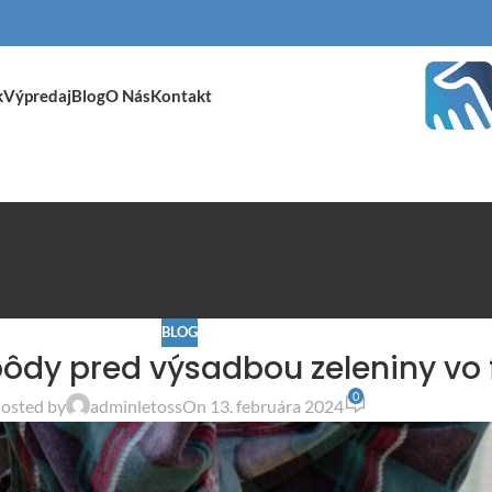
k
Výpredaj
Blog
O Nás
Kontakt
BLOG
pôdy pred výsadbou zeleniny vo 
0
osted by
adminletoss
On 13. februára 2024