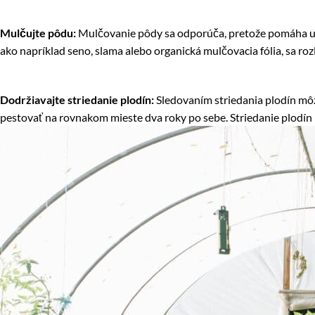
Mulčujte pôdu:
Mulčovanie pôdy sa odporúča, pretože pomáha udrž
ako napríklad seno, slama alebo organická mulčovacia fólia, sa roz
Dodržiavajte striedanie plodín:
Sledovaním striedania plodín môž
pestovať na rovnakom mieste dva roky po sebe. Striedanie plodí