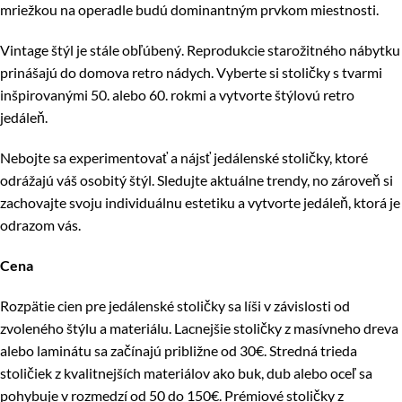
mriežkou na operadle budú dominantným prvkom miestnosti.
Vintage štýl je stále obľúbený. Reprodukcie starožitného nábytku
prinášajú do domova retro nádych. Vyberte si stoličky s tvarmi
inšpirovanými 50. alebo 60. rokmi a vytvorte štýlovú retro
jedáleň.
Nebojte sa experimentovať a nájsť jedálenské stoličky, ktoré
odrážajú váš osobitý štýl. Sledujte aktuálne trendy, no zároveň si
zachovajte svoju individuálnu estetiku a vytvorte jedáleň, ktorá je
odrazom vás.
Cena
Rozpätie cien pre jedálenské stoličky sa líši v závislosti od
zvoleného štýlu a materiálu. Lacnejšie stoličky z masívneho dreva
alebo laminátu sa začínajú približne od 30€. Stredná trieda
stoličiek z kvalitnejších materiálov ako buk, dub alebo oceľ sa
pohybuje v rozmedzí od 50 do 150€. Prémiové stoličky z