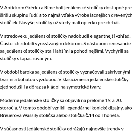
V Antickom Grécku a Ríme boli jedálenské stoličky dostupné pre
širšiu skupinu ľudí, a to najmä vďaka výrobe lacnejších drevených
stoličiek. Navyše, stoličky už vtedy mali opierku pre chrbát.
V stredoveku jedálenské stoličky nadobudli elegantnejší vzhľad.
Často ich zdobili vyrezávaným dekórom. S nástupom renesancie
sa jedálenské stoličky stali ľahšími a pohodlnejšími. Vychýrili sa
stoličky s tapacírovaným.
V období baroka sa jedálenské stoličky vyznačovali zakrivenými
tvarmi a bohatou výzdobou. V klasicizme sa jedálenské stoličky
zjednodušili a dôraz sa kládol na symetrické tvary.
Moderné jedálenské stoličky sa objavili na prelome 19. a 20.
storočia. V tomto období vznikli legendárne ikonické dizajny, ako
Breuerova Wassily stolička alebo stolička č.14 od Thoneta.
V súčasnosti jedálenské stoličky odrážajú najnovšie trendy v