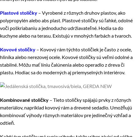
Plastové stoličky
– Vyrobené z rôznych druhov plastov, ako
polypropylén alebo abs plast. Plastové stoličky sú ľahké, odolné
voči poškriabaniu a jednoducho udržiavateľné. Hodia sa do
kuchyne alebo na terasu. Existujú v mnohých farbách a tvaroch.
Kovové stoličky
– Kovový rám týchto stoličiek je často z ocele,
hliníka alebo nerezovej ocele. Kovové stoličky sú veľmi odolné a
stabilné. Môžu mať líniu čalúnenia alebo operadlo z dreva či
plastu. Hodiac sa do moderných aj priemyselných interiérov.
Kombinované stoličky
– Tieto stoličky spájajú prvky z rôznych
materiálov, napríklad kovový rám a drevené sedadlo. Umožňujú
kombinovať výhody rôznych materiálov pre jedinečný vzhľad a
odtieň.
Každý typ stoličky má svoje výhody, takže výber závisí od vášho