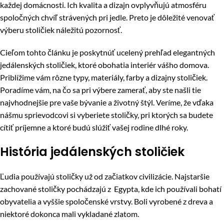
každej domácnosti. Ich kvalita a dizajn ovplyvňujú atmosféru
spoločných chvíľ strávených pri jedle. Preto je dôležité venovať
výberu stoličiek náležitú pozornosť.
Cieľom tohto článku je poskytnúť ucelený prehľad elegantných
jedálenských stoličiek, ktoré obohatia interiér vášho domova.
Priblížime vám rôzne typy, materiály, farby a dizajny stoličiek.
Poradíme vám, na čo sa pri výbere zamerať, aby ste našli tie
najvhodnejšie pre vaše bývanie a životný štýl. Veríme, že vďaka
nášmu sprievodcovi si vyberiete stoličky, pri ktorých sa budete
cítiť príjemne a ktoré budú slúžiť vašej rodine dlhé roky.
História jedálenských stoličiek
Ľudia používajú stoličky už od začiatkov civilizácie. Najstaršie
zachované stoličky pochádzajú z Egypta, kde ich používali bohatí
obyvatelia a vyššie spoločenské vrstvy. Boli vyrobené z dreva a
niektoré dokonca mali vykladané zlatom.