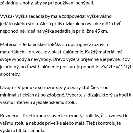
základňu a nohy, aby sa pri používaní nehýbali.
Výška- Výška sedadla by mala zodpovedať výške vášho
jedálenského stola. Ak sú príliš nízke alebo vysoké môžu byť
nepohodlné. Ideálna výška sedadla je približne 45 cm.
Materiál – Jedálenské stoličky sú dostupné v rôznych
materiáloch – drevo, kov, plast, čalúnenie. Každý materiál má
svoje výhody a nevýhody. Drevo vyzerá príjemne a je pevné. Kov
je odolný, no ťažší. Čalúnenie poskytuje pohodlie. Zvážte váš štýl
a potreby.
Dizajn – V ponuke sú rôzne štýly a tvary stoličiek – od
minimalistických až po zdobené. Vyberte si dizajn, ktorý sa hodí k
vášmu interiéru a jedálenskému stolu.
Rozmery – Pred kúpou si overte rozmery stoličky, či sa zmestí k
vášmu stolu a nebude priveľká alebo malá. Tiež skontrolujte
výšku a hĺbku sedadla.