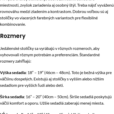
miestnosti, zvyšok zariadenia aj osobný štýl. Treba nájsť vyváženú
rovnováhu medzi zladením a kontrastom. Dobrou voľbou sú aj
stoličky vo viacerých farebných variantoch pre flexibilné
kombinovanie.
Rozmery
Jedálenské stoličky sa vyrábajú v rôznych rozmeroch, aby
vyhovovali rôznym potrebám a preferenciám. Štandardné
rozmery zahŕňajú:
Výška sedadla
: 18″ – 19″ (46cm – 48cm). Toto je bežná výška pre
väčšinu dospelých. Existujú aj stoličky s vyšším alebo nižším
sedadlom pre vyšších ľudí alebo deti.
Šírka sedadla
: 16″ – 20″ (40cm – 50cm). Širšie sedadlá poskytujú
väčší komfort a oporu. Užšie sedadlá zaberajú menej miesta.