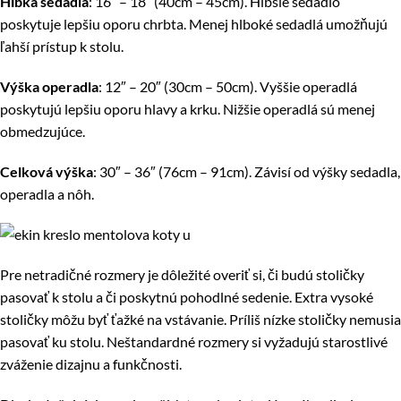
Hĺbka sedadla
: 16″ – 18″ (40cm – 45cm). Hlbšie sedadlo
poskytuje lepšiu oporu chrbta. Menej hlboké sedadlá umožňujú
ľahší prístup k stolu.
Výška operadla
: 12″ – 20″ (30cm – 50cm). Vyššie operadlá
poskytujú lepšiu oporu hlavy a krku. Nižšie operadlá sú menej
obmedzujúce.
Celková výška
: 30″ – 36″ (76cm – 91cm). Závisí od výšky sedadla,
operadla a nôh.
Pre netradičné rozmery je dôležité overiť si, či budú stoličky
pasovať k stolu a či poskytnú pohodlné sedenie. Extra vysoké
stoličky môžu byť ťažké na vstávanie. Príliš nízke stoličky nemusia
pasovať ku stolu. Neštandardné rozmery si vyžadujú starostlivé
zváženie dizajnu a funkčnosti.