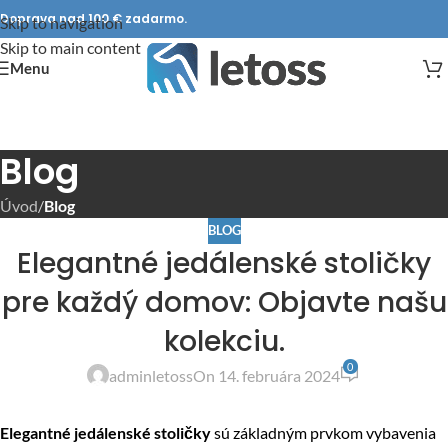
Doprava nad 100 € zadarmo.
Skip to navigation
Skip to main content
Menu
Blog
Úvod
/
Blog
BLOG
Elegantné jedálenské stoličky
pre každý domov: Objavte našu
kolekciu.
0
adminletoss
On 14. februára 2024
Elegantné jedálenské stoličky
sú základným prvkom vybavenia