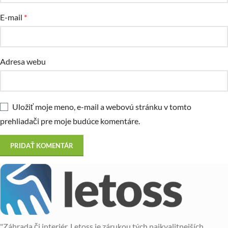
E-mail
*
Adresa webu
Uložiť moje meno, e-mail a webovú stránku v tomto
prehliadači pre moje budúce komentáre.
"Záhrada či interiér, Letoss je zárukou tých najkvalitnejších