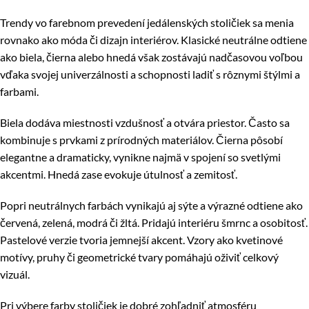
Trendy vo farebnom prevedení jedálenských stoličiek sa menia
rovnako ako móda či dizajn interiérov. Klasické neutrálne odtiene
ako biela, čierna alebo hnedá však zostávajú nadčasovou voľbou
vďaka svojej univerzálnosti a schopnosti ladiť s rôznymi štýlmi a
farbami.
Biela dodáva miestnosti vzdušnosť a otvára priestor. Často sa
kombinuje s prvkami z prírodných materiálov. Čierna pôsobí
elegantne a dramaticky, vynikne najmä v spojení so svetlými
akcentmi. Hnedá zase evokuje útulnosť a zemitosť.
Popri neutrálnych farbách vynikajú aj sýte a výrazné odtiene ako
červená, zelená, modrá či žltá. Pridajú interiéru šmrnc a osobitosť.
Pastelové verzie tvoria jemnejší akcent. Vzory ako kvetinové
motívy, pruhy či geometrické tvary pomáhajú oživiť celkový
vizuál.
Pri výbere farby stoličiek je dobré zohľadniť atmosféru