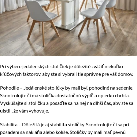
Pri výbere jedálenských stoličiek je dôležité zvážiť niekoľko
kľúčových faktorov, aby ste si vybrali tie správne pre váš domov.
Pohodlie – Jedálenské stoličky by mali byť pohodlné na sedenie.
Skontrolujte či má stolička dostatočnú výplň a opierku chrbta.
Vyskúšajte si stoličku a posaďte sa na nej na dlhší čas, aby ste sa
uistili, že vám vyhovuje.
Stabilita – Dôležitá je aj stabilita stoličky. Skontrolujte či sa pri
posadení sa nakláňa alebo kolíše. Stoličky by mali mať pevnú