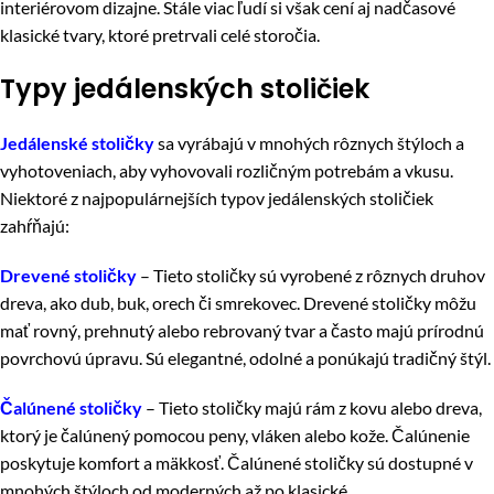
interiérovom dizajne. Stále viac ľudí si však cení aj nadčasové
klasické tvary, ktoré pretrvali celé storočia.
Typy jedálenských stoličiek
Jedálenské stoličky
sa vyrábajú v mnohých rôznych štýloch a
vyhotoveniach, aby vyhovovali rozličným potrebám a vkusu.
Niektoré z najpopulárnejších typov jedálenských stoličiek
zahŕňajú:
Drevené stoličky
– Tieto stoličky sú vyrobené z rôznych druhov
dreva, ako dub, buk, orech či smrekovec. Drevené stoličky môžu
mať rovný, prehnutý alebo rebrovaný tvar a často majú prírodnú
povrchovú úpravu. Sú elegantné, odolné a ponúkajú tradičný štýl.
Čalúnené stoličky
– Tieto stoličky majú rám z kovu alebo dreva,
ktorý je čalúnený pomocou peny, vláken alebo kože. Čalúnenie
poskytuje komfort a mäkkosť. Čalúnené stoličky sú dostupné v
mnohých štýloch od moderných až po klasické.