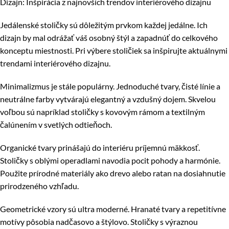
Dizajn: Inšpirácia z najnovších trendov interiérového dizajnu
Jedálenské stoličky sú dôležitým prvkom každej jedálne. Ich
dizajn by mal odrážať váš osobný štýl a zapadnúť do celkového
konceptu miestnosti. Pri výbere stoličiek sa inšpirujte aktuálnymi
trendami interiérového dizajnu.
Minimalizmus je stále populárny. Jednoduché tvary, čisté línie a
neutrálne farby vytvárajú elegantný a vzdušný dojem. Skvelou
voľbou sú napríklad stoličky s kovovým rámom a textilným
čalúnením v svetlých odtieňoch.
Organické tvary prinášajú do interiéru príjemnú mäkkosť.
Stoličky s oblými operadlami navodia pocit pohody a harmónie.
Použite prírodné materiály ako drevo alebo ratan na dosiahnutie
prirodzeného vzhľadu.
Geometrické vzory sú ultra moderné. Hranaté tvary a repetitívne
motívy pôsobia nadčasovo a štýlovo. Stoličky s výraznou