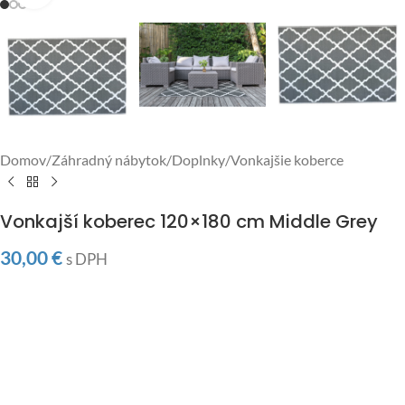
Domov
/
Záhradný nábytok
/
Doplnky
/
Vonkajšie koberce
Vonkajší koberec 120×180 cm Middle Grey
30,00
€
s DPH