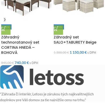
-12%
-12%
DOPRAVA ZADARMO
DOPRAVA ZADARMO
Záhradný
Záhradný set
technoratanový set
SALO+TABURETY Beige
CORTINA HNEDÁ –
ROHOVÁ
1 150,00
€
1 300,00
€
s DPH
740,00
€
845,00
€
s DPH
"Záhrada či interiér, Letoss je zárukou tých najkvalitnejších
doplnkov pre Váš domov za tie najnižšie ceny na trhu."