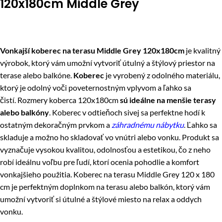
120x180cm Middle Grey
Vonkajší koberec na terasu Middle Grey 120x180cm
je kvalitný
výrobok, ktorý vám umožní vytvoriť útulný a štýlový priestor na
terase alebo balkóne.
Koberec
je vyrobený z odolného materiálu,
ktorý je odolný voči poveternostným vplyvom a ľahko sa
čistí. Rozmery koberca 120x180cm
sú ideálne na menšie terasy
alebo balkóny
. Koberec v odtieňoch sivej sa perfektne hodí k
ostatným dekoračným prvkom a
záhradnému nábytku
. Ľahko sa
skladuje a možno ho skladovať vo vnútri alebo vonku. Produkt sa
vyznačuje vysokou kvalitou, odolnosťou a estetikou, čo z neho
robí ideálnu voľbu pre ľudí, ktorí ocenia pohodlie a komfort
vonkajšieho použitia. Koberec na terasu Middle Grey 120 x 180
cm je perfektným doplnkom na terasu alebo balkón, ktorý vám
umožní vytvoriť si útulné a štýlové miesto na relax a oddych
vonku.