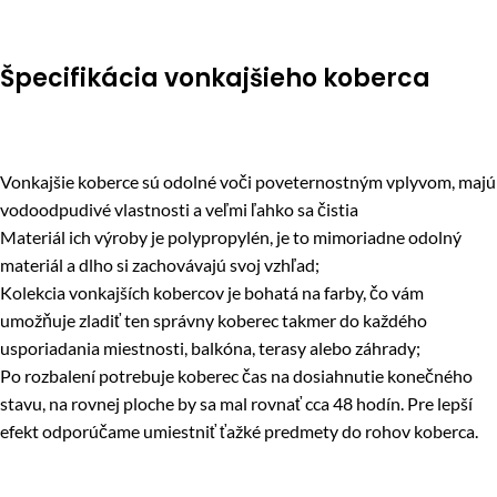
Špecifikácia vonkajšieho koberca
Vonkajšie koberce sú odolné voči poveternostným vplyvom, majú
vodoodpudivé vlastnosti a veľmi ľahko sa čistia
Materiál ich výroby je polypropylén, je to mimoriadne odolný
materiál a dlho si zachovávajú svoj vzhľad;
Kolekcia vonkajších kobercov je bohatá na farby, čo vám
umožňuje zladiť ten správny koberec takmer do každého
usporiadania miestnosti, balkóna, terasy alebo záhrady;
Po rozbalení potrebuje koberec čas na dosiahnutie konečného
stavu, na rovnej ploche by sa mal rovnať cca 48 hodín. Pre lepší
efekt odporúčame umiestniť ťažké predmety do rohov koberca.