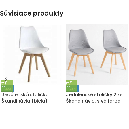
Súvisiace produkty
-25%
-28%
Jedálenská stolička
Jedálenské stoličky 2 ks
Škandinávia (biela)
Škandinávia, sivá farba
55,00
€
76,00
€
s DPH
28,50
€
38,00
€
s DPH