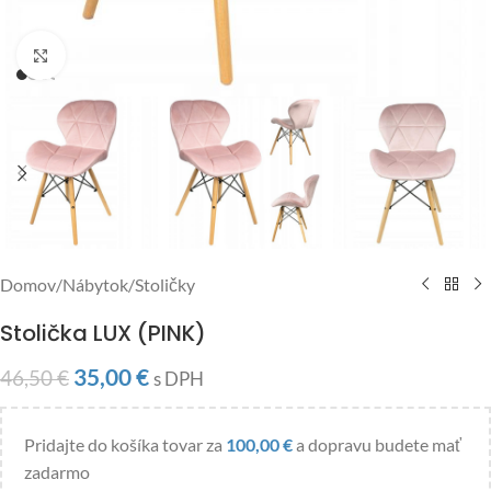
Click to enlarge
Domov
/
Nábytok
/
Stoličky
Stolička LUX (PINK)
35,00
€
46,50
€
s DPH
Pridajte do košíka tovar za
100,00
€
a dopravu budete mať
zadarmo