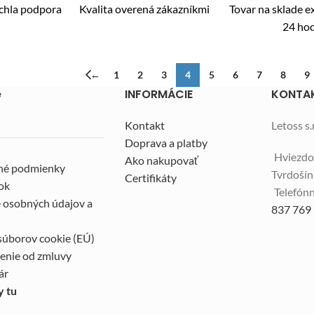
ýchla podpora
Kvalita overená zákazníkmi
Tovar na sklade 
24 ho
←
1
2
3
4
5
6
7
8
9
e
INFORMÁCIE
KONTA
Kontakt
Letoss s.r
Doprava a platby
Hviezdo
Ako nakupovať
né podmienky
Tvrdoší
Certifikáty
ok
Telefónn
 osobných údajov a
837 769
súborov cookie (EÚ)
enie od zmluvy
ár
y tu