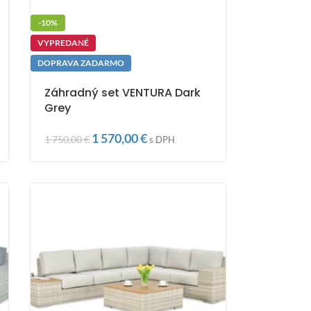
-10%
VYPREDANÉ
DOPRAVA ZADARMO
Záhradný set VENTURA Dark
Grey
1 570,00
€
1 750,00
€
s DPH