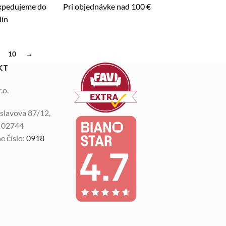
expedujeme do
Pri objednávke nad 100 €
dín
10
→
KT
.o.
slavova 87/12,
n 02744
e číslo:
0918