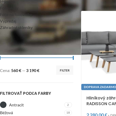
Nábytok
Fóliovníky
Fólie na fóliovníky
Výpredaj
Záhradné skleníky
FILTROVAŤ PODĽA CENY
Cena:
560 €
—
3 190 €
FILTER
DOPRAVA ZADARM
FILTROVAŤ PODĽA FARBY
Hliníkový záh
RADISSON CAF
Antracit
2
Béžová
18
2 280,00
€
s DP