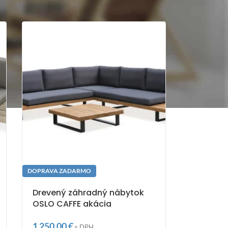
DOPRAVA ZADARMO
Drevený záhradný nábytok
OSLO CAFFE akácia
1 250,00
€
s DPH