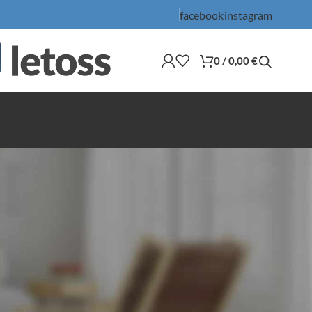
facebook
instagram
0
/
0,00
€
36