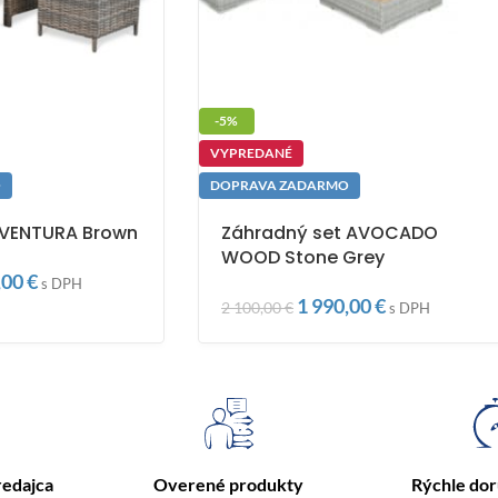
-5%
VYPREDANÉ
O
DOPRAVA ZADARMO
 VENTURA Brown
Záhradný set AVOCADO
WOOD Stone Grey
,00
€
s DPH
1 990,00
€
2 100,00
€
s DPH
redajca
Overené produkty
Rýchle do