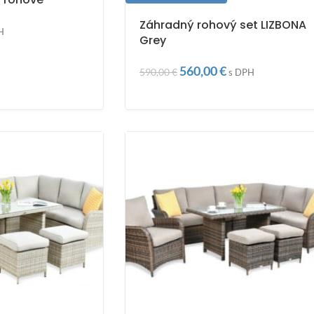
Záhradný rohový set LIZBONA
H
Grey
560,00
€
590,00
€
s DPH