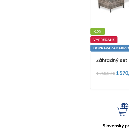
-10%
VYPREDANÉ
DOPRAVA ZADARM
Záhradný set
1 570
1 750,00
€
Slovenský p