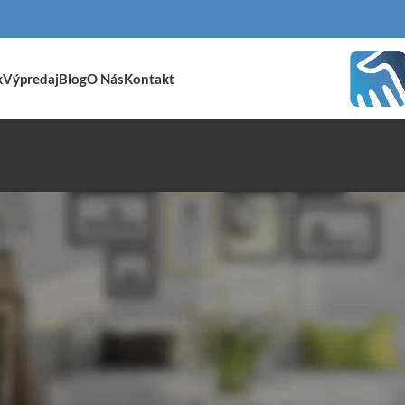
k
Výpredaj
Blog
O Nás
Kontakt
nábytok
/
Rohové sedenia
/
Stránka 4
Zobraziť
9
24