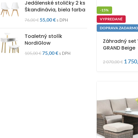
Jedálenské stoličky 2 ks
Škandinávia, biela farba
-15%
VYPREDANÉ
55,00
€
76,00
€
s DPH
DOPRAVA ZADARM
Toaletný stolík
Záhradný set
NordiGlow
GRAND Beige
75,00
€
105,00
€
s DPH
1 750
2 070,00
€