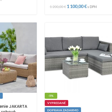
1 100,00
€
1 200,00
€
s DPH
O
-5%
VYPREDANÉ
enie JAKARTA
DOPRAVA ZADARMO
, rohové