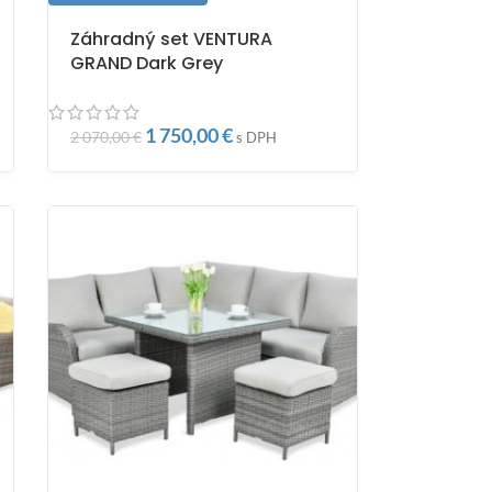
Záhradný set VENTURA
GRAND Dark Grey
1 750,00
€
2 070,00
€
s DPH