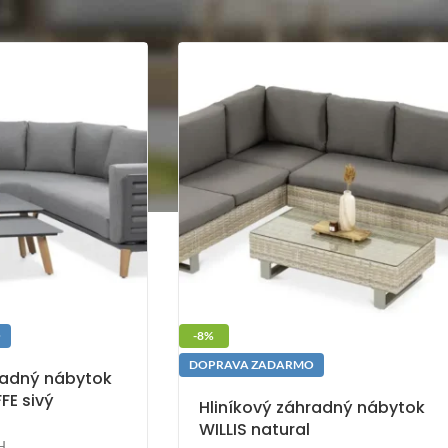
O
-8%
DOPRAVA ZADARMO
radný nábytok
FE sivý
Hliníkový záhradný nábytok
WILLIS natural
H