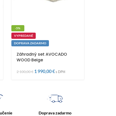
-5%
VYPREDANÉ
DOPRAVA ZADARMO
Záhradný set AVOCADO
WOOD Beige
1 990,00
€
2 100,00
€
s DPH
ručenie
Doprava zadarmo