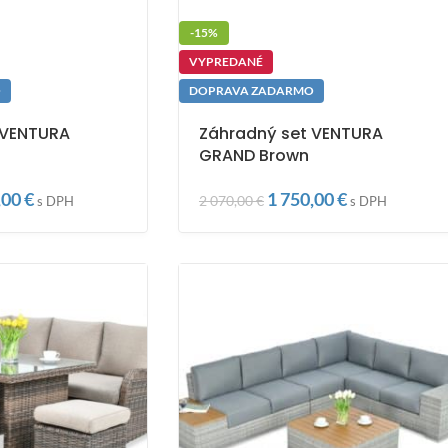
-15%
VYPREDANÉ
O
DOPRAVA ZADARMO
 VENTURA
Záhradný set VENTURA
GRAND Brown
,00
€
1 750,00
€
2 070,00
€
s DPH
s DPH