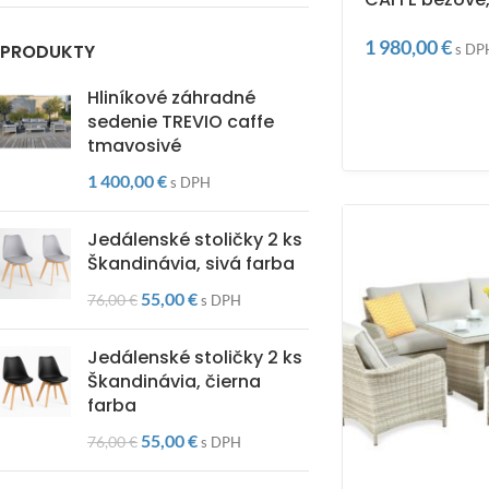
1 980,00
€
PRODUKTY
s DP
Hliníkové záhradné
sedenie TREVIO caffe
tmavosivé
1 400,00
€
s DPH
Jedálenské stoličky 2 ks
Škandinávia, sivá farba
55,00
€
76,00
€
s DPH
Jedálenské stoličky 2 ks
Škandinávia, čierna
farba
55,00
€
76,00
€
s DPH