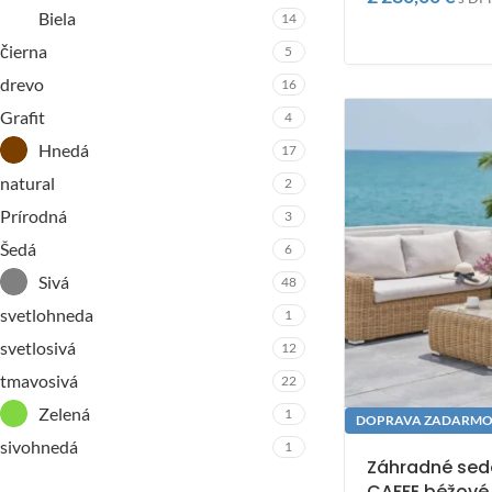
Biela
14
čierna
5
drevo
16
Grafit
4
Hnedá
17
natural
2
Prírodná
3
Šedá
6
Sivá
48
svetlohneda
1
svetlosivá
12
tmavosivá
22
Zelená
1
DOPRAVA ZADARM
sivohnedá
1
Záhradné sed
CAFFE béžové