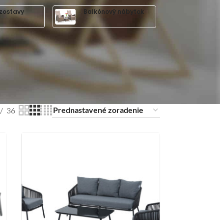
zostavy
Balkónový nábytok
36