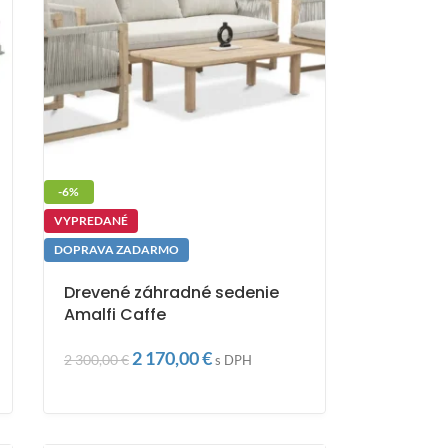
-6%
VYPREDANÉ
DOPRAVA ZADARMO
Drevené záhradné sedenie
Amalfi Caffe
2 170,00
€
2 300,00
€
s DPH