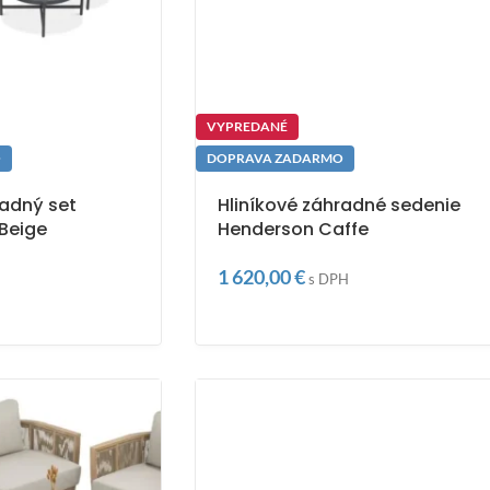
VYPREDANÉ
O
DOPRAVA ZADARMO
radný set
Hliníkové záhradné sedenie
Beige
Henderson Caffe
1 620,00
€
s DPH