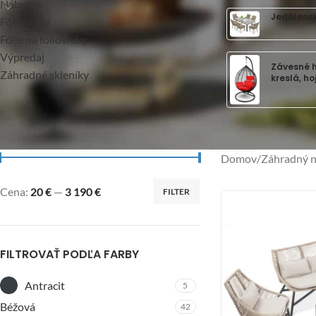
Nábytok
Jedálens
Fóliovníky
Fólie na fóliovníky
Výpredaj
Závesné 
Záhradné skleníky
kreslá, h
FILTROVAŤ PODĽA CENY
Domov
/
Záhradný 
Cena:
20 €
—
3 190 €
FILTER
FILTROVAŤ PODĽA FARBY
Antracit
5
Béžová
42