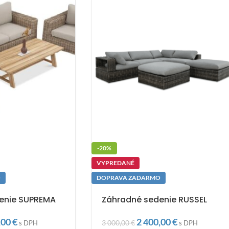
-20%
VYPREDANÉ
O
DOPRAVA ZADARMO
enie SUPREMA
Záhradné sedenie RUSSEL
,00
€
2 400,00
€
3 000,00
€
s DPH
s DPH