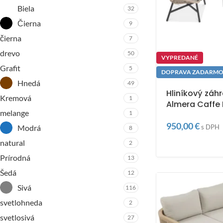
Biela
32
Čierna
9
čierna
7
drevo
50
VYPREDANÉ
Grafit
5
DOPRAVA ZADARM
Hnedá
49
Hliníkový záh
Kremová
1
Almera Caffe 
melange
1
950,00
€
s DPH
Modrá
8
natural
2
Prírodná
13
Šedá
12
Sivá
116
svetlohneda
2
svetlosivá
27