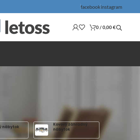
facebook
instagram
0
/
0,00
€
Kovový záhradný
ý nábytok
nábytok