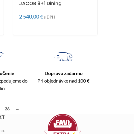
JACOB 8+1 Dining
2 540,00
€
s DPH
ručenie
Doprava zadarmo
expedujeme do
Pri objednávke nad 100 €
dín
26
→
KT
.o.