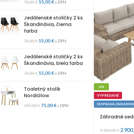
55,00
€
76,00
€
s DPH
Jedálenské stoličky 2 ks
Škandinávia, čierna
farba
55,00
€
76,00
€
s DPH
Jedálenské stoličky 2 ks
Škandinávia, biela farba
55,00
€
76,00
€
s DPH
-6%
Toaletný stolík
NordiGlow
VYPREDANÉ
DOPRAVA ZADARM
75,00
€
105,00
€
s DPH
Záhradné sed
2 900
3 100,00
€