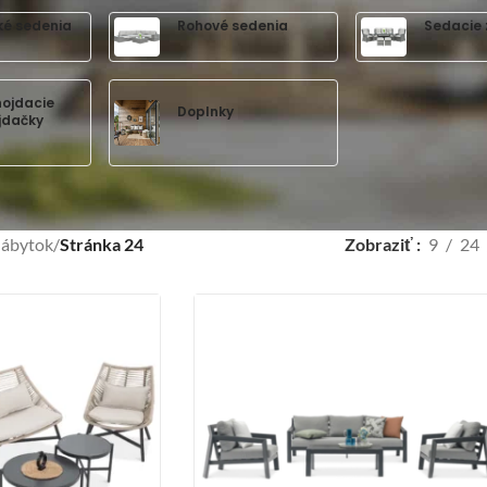
ké sedenia
Rohové sedenia
Sedacie 
hojdacie
Doplnky
ojdačky
nábytok
/
Stránka 24
Zobraziť
9
24