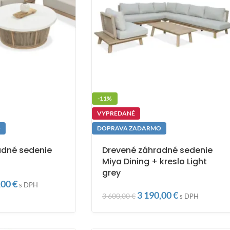
-11%
VYPREDANÉ
O
DOPRAVA ZADARMO
adné sedenie
Drevené záhradné sedenie
Miya Dining + kreslo Light
grey
,00
€
s DPH
3 190,00
€
3 600,00
€
s DPH