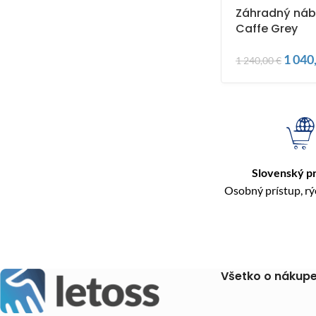
Záhradný ná
Caffe Grey
1 040
1 240,00
€
Slovenský p
Osobný prístup, r
Všetko o nákup