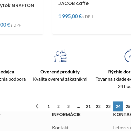
JACOB caffe
bytok GRAFTON
1 995,00
€
s DPH
,00
€
s DPH
redajca
Overené produkty
Rýchle do
ýchla podpora
Kvalita overená zákazníkmi
Tovar na sklade 
24 ho
←
1
2
3
…
21
22
23
24
25
e
INFORMÁCIE
KONTA
Kontakt
Letoss s.r