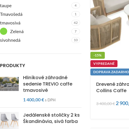
taupe
4
Tmavošedá
1
tmavosivá
42
Zelená
7
sivohnedá
10
-15%
VYPREDANÉ
PRODUKTY
DOPRAVA ZADARM
Hliníkové záhradné
sedenie TREVIO caffe
Drevené záhr
tmavosivé
Collins Caffe
1 400,00
€
s DPH
2 900
3 400,00
€
Jedálenské stoličky 2 ks
Škandinávia, sivá farba