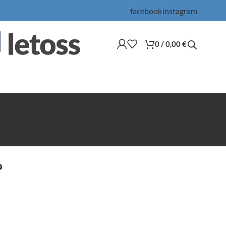
facebook
instagram
0
/
0,00
€
?