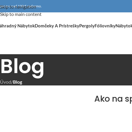
oprava nad 100 € zadarmo.
Skip to navigation
Skip to main content
áhradný Nábytok
Domčeky A Prístrešky
Pergoly
Fóliovníky
Nábyto
Blog
Úvod
/
Blog
Ako na s