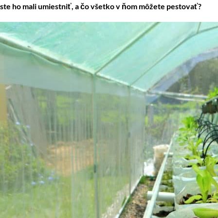
ste ho mali umiestniť, a čo všetko v ňom môžete pestovať?