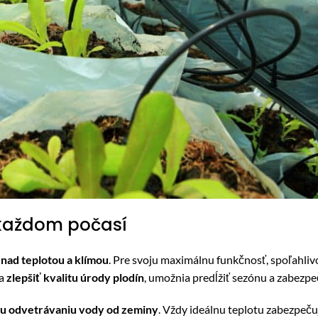
 každom počasí
 nad teplotou a klímou
. Pre svoju maximálnu funkčnosť, spoľahli
a
zlepšiť
kvalitu
úrody
plodín
, umožnia predĺžiť sezónu a zabezpe
u odvetrávaniu vody od zeminy
. Vždy ideálnu teplotu zabezpeč