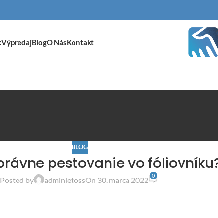
k
Výpredaj
Blog
O Nás
Kontakt
BLOG
právne pestovanie vo fóliovníku
0
Posted by
adminletoss
On 30. marca 2022