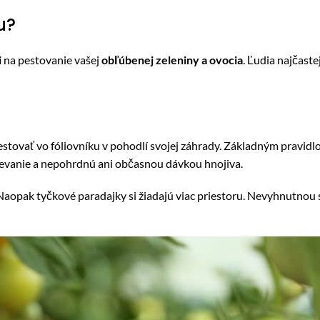
u?
i
na pestovanie vašej
obľúbenej zeleniny a ovocia
. Ľudia najčaste
stovať vo fóliovníku v pohodlí svojej záhrady. Základným pravidlo
polievanie a nepohrdnú ani občasnou dávkou hnojiva.
aopak tyčkové paradajky si žiadajú viac priestoru. Nevyhnutnou 