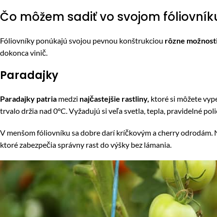
Čo môžem sadiť vo svojom fóliovník
Fóliovníky ponúkajú svojou pevnou konštrukciou
rôzne možnost
dokonca vinič.
Paradajky
Paradajky patria
medzi
najčastejšie rastliny,
ktoré si môžete vype
trvalo držia nad 0°C. Vyžadujú si veľa svetla, tepla, pravidelné 
V menšom fóliovníku sa dobre darí kríčkovým a cherry odrodám. N
ktoré zabezpečia správny rast do výšky bez lámania.