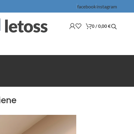
facebook
instagram
0
/
0,00
€
iene