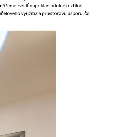
 môžeme zvoliť napríklad odolné textilné
účelového využitia a priestorovú úsporu, čo