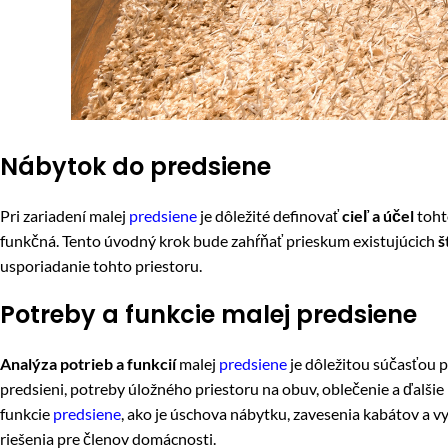
Nábytok do predsiene
Pri zariadení malej
predsiene
je dôležité definovať
cieľ a účel
toht
funkčná. Tento úvodný krok bude zahŕňať prieskum existujúcich
š
usporiadanie tohto priestoru.
Potreby a funkcie malej predsiene
Analýza potrieb a funkcií
malej
predsiene
je dôležitou súčasťou p
predsieni, potreby úložného priestoru na obuv, oblečenie a ďalši
funkcie
predsiene
, ako je úschova nábytku, zavesenia kabátov a v
riešenia pre členov domácnosti.