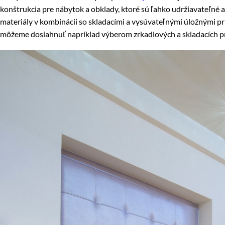
konštrukcia pre nábytok a obklady, ktoré sú ľahko udržiavateľné 
materiály v kombinácii so skladacími a vysúvateľnými úložnými pri
môžeme dosiahnuť napríklad výberom zrkadlových a skladacích p