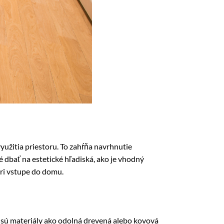
yužitia priestoru. To zahŕňa navrhnutie
é dbať na estetické hľadiská, ako je vhodný
ri vstupe do domu.
 sú materiály ako odolná drevená alebo kovová