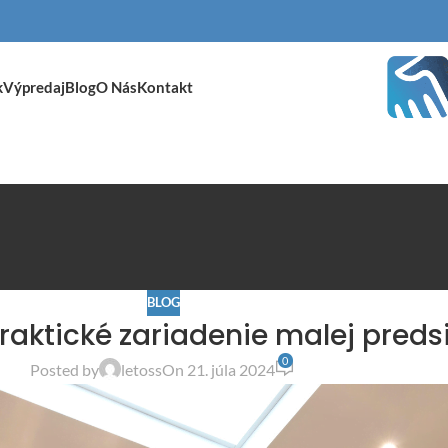
k
Výpredaj
Blog
O Nás
Kontakt
BLOG
raktické zariadenie malej preds
0
Posted by
letoss
On 21. júla 2024