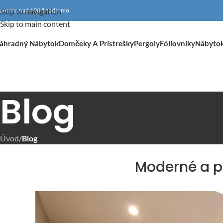
oprava nad 100 € zadarmo.
Skip to navigation
Skip to main content
áhradný Nábytok
Domčeky A Prístrešky
Pergoly
Fóliovníky
Nábyto
Blog
Úvod
/
Blog
Moderné a p