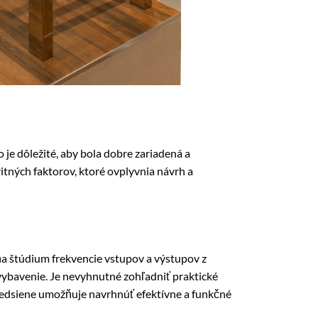
o je dôležité, aby bola dobre zariadená a
ritných faktorov, ktoré ovplyvnia návrh a
ňa štúdium frekvencie vstupov a výstupov z
 vybavenie. Je nevyhnutné zohľadniť praktické
 predsiene umožňuje navrhnúť efektívne a funkčné