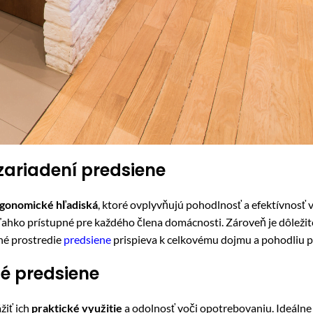
zariadení predsiene
gonomické hľadiská
, ktoré ovplyvňujú pohodlnosť a efektívnosť v
i ľahko prístupné pre každého člena domácnosti. Zároveň je dôležit
mné prostredie
predsiene
prispieva k celkovému dojmu a pohodliu p
é predsiene
žiť ich
praktické využitie
a odolnosť voči opotrebovaniu. Ideálne